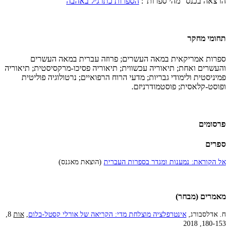
הרצאה בכנס "מהי ספרות":
הספרות כתרגיל באהבה
תחומי מחקר
ספרות אמריקאית במאה העשרים; פרוזה עברית במאה העשרים
והעשרים ואחת; תיאוריה עכשווית; תיאוריה פסיכו-מרקסיסטית; תיאוריה
פמיניסטית ולימודי גבריות; מדעי הרוח הרפואיים; נרטולוגיה פוליטית
ופוסט-קלאסית; פוסטמודרניזם.
פרסומים
ספרים
אל הקוראת: נמענות ומגדר בספרות העברית
(הוצאת מאגנס)
מאמרים (מבחר)
ח. אדלסבורג,
אינטרפלציה מוצלחת מדי: הקריאה של אורלי קסטל-בלום
,
אות
8,
180-153, 2018