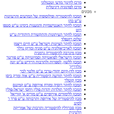
מרכז לחינוך מדעי וטכנולוגי
מרכז לפדגוגיה דיגיטלית
מכונים
המכון להיסטוריה ופילוסופיה של המדעים והרעיונות
ע"ש כהן
המכון לחקר האנטישמיות והגזענות בימינו ע"ש סטפן
רוט
המכון לחקר העיתונות והתקשורת היהודית ע"ש
שלום רוזנפלד
המכון לחקר הציונות וישראל ע"ש חיים וייצמן
המכון לארכיאולוגיה ע"ש סוניה ומרקו נדלר
מכון מינרבה להיסטוריה גרמנית
המכון הישראלי לפואטיקה וסמיוטיקה ע"ש פורטר
המכון ללשון, לספרות ולתרבות היידיש ע"ש יונה
גולדריץ'
מכון לדו-קיום יהודי-ערבי ע"ש וולטר לבך
המכון לחקר תודעה היסטורית ע"ש אוה ומרק ביסן
מכון קוטלר
המכון לחקר רוסיה ומזרח אירופה ע"ש קמינגס
המכון לחקר תולדות יהדות פולין ויחסי ישראל-פולין
המכון ללימודים אירופיים ע"ש מוריס א' קוריאל
מכון להיסטוריה של אירופה ותרבותה ע"ש פרד ו'
לסינג
מכון סברדלין להיסטוריה ותרבות של אמריקה
הלטינית