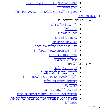
הפרוייקט לחקר תרבויות הים התיכון
מכון קונפוציוס
מכון שנדונג-תל אביב לחקר ישראל והיהדות
סטודנטים/ות
מידע לסטודנטים/ות
לוח שנת הלימודים
Moodle
מתווה תשפ"ו
כיתות מחשבים
התאמות לימודיות
רישום לקורסי ״כלים שלובים״
שירותים וסיוע לסטודנטים/יות
סיום תואר - הנחיות
שאלות ותשובות
נהלים והנחיות
תקנוני הפקולטה
לימודי עברית לרמת פטור
לימודי אנגלית לרמת פטור ושפות זרות
קורסים בשפה האנגלית
קורסי מגוון
הדרכה לרישום בבידינג
עבודות סמינריוניות – מועדי הגשה והנחיות
בקשה להגשת עבודת גמר במתכונת של אסופת
מאמרים
ידיעון