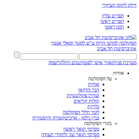
דילוג לתוכן העיקרי
תפריט עליון
תפריט ראשי
תוכן ראשי
הפקולטה למדעי הרוח
ע"ש לסטר וסאלי אנטין
אוניברסיטת תל אביב
מערכת פניות
אזור אישי לסטודנטים.יות
להרשמה
אודות
על הפקולטה
אודות
דבר הדקאן
ועדות פקולטטיות
קולות קוראים
גלריות
לזכר חללי הפקולטה
בניין גילמן - ארכיטקטורה והיסטוריה
בוגרי הפקולטה
מסיימי תואר ראשון
מסיימי תואר שני ולימודי תעודה