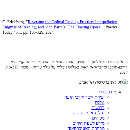
C. Edelsburg, "
Reversing the Oedipal Reading Practice: Interpellation,
Enigmas of Reading, and John Barth’s ‘The
Floating Opera
’,"
Poetics
Today
45.1, pp. 105-129, 2024
ח. אדלסבורג וע. טלמון, "החפצה, החפצה עצמית והזדהות עם התוקף: יחסי
קורבן-תוקפן ומחבר/ת-קורא/ת בשלוש נובלות על גילוי עריות",
מכאן
, 348-315,
2024
מידע כללי
יצירת קשר ודרכי הגעה
אלפון
דרושים
נהלי האוניברסיטה
מכרזים
מידע לשעת חירום
מבקרת האוניברסיטה