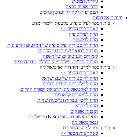
גלריית תמונות
דברי אופיר בראון
הצטרפות לקהילה ועדכון פרטים
יחידות אקדמיות
בית הספר לפילוסופיה, בלשנות ולימודי מדע
לאתר בית הספר >>
החוג לפילוסופיה
החוג לבלשנות
החוג להיסטוריה ופילוסופיה של המדעים והרעיונות
תוכנית לתואר שני במדעי הדתות
לימודים קוגניטיביים של השפה
תוכנית פכ"מ - פילוסופיה, כלכלה, מדע המדינה
בית הספר למדעי היהדות וארכיאולוגיה
לאתר בית הספר >>
החוג להיסטוריה של עם ישראל
החוג לפילוסופיה יהודית ותלמוד
החוג לארכיאולוגיה ותרבויות המזרח הקדום
החוג ללימודים קלאסיים
החוג ללשון עברית ובלשנות שמית
החוג למקרא
תוכנית אופקים
תואר ראשון דו - חוגי (B.Sc) בביולוגיה
ובארכיאולוגיה
בית הספר למדעי התרבות
לאתר בית הספר >>