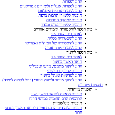
החוג לספרות
החוג לספרות אנגלית ולימודים אמריקניים
החוג ללימודי ערבית ואסלאם
תוכנית ללימודי תרבות צרפת
תוכנית למחקר התרבות
תוכנית ללימודי נשים ומגדר
בית הספר להיסטוריה ולימודים אזוריים
לאתר בית הספר >>
החוג להיסטוריה כללית
החוג להיסטוריה של המזה"ת ואפריקה
החוג ללימודי מזרח אסיה
בית הספר לחינוך
לאתר בית הספר >>
תואר ראשון בחינוך
החוג לחינוך מתמטי, מדעי וטכנולוגי
תוכנית לחינוך רב לשוני
החוג למדיניות ומנהל בחינוך
החוג לחינוך מיוחד ולייעוץ חינוכי (כולל לקויות למידה)
תוכניות מיוחדות
תוכניות מיוחדות
תוכנית מואצת לתואר ראשון ושני
התוכנית הרב-תחומית במדעי הרוח
תוכניות בינלאומיות
תכנית הלימודים הרב-תחומית לתואר ראשון במדעי
הרוח