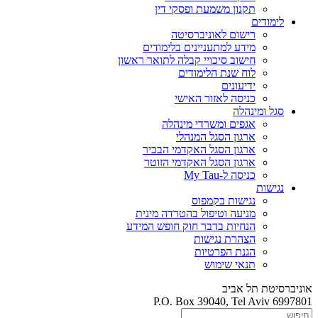
תקנון משמעת ופסקי דין
לימודים
רישום לאוניברסיטה
מידע למתעניינים בלימודים
חישוב סיכויי קבלה לתואר ראשון
לוח שנת הלימודים
ידיעונים
כניסה לאזור האישי
סגל ומינהלה
אגפים ומשרדי מינהלה
ארגון הסגל המנהלי
ארגון הסגל האקדמי הבכיר
ארגון הסגל האקדמי הזוטר
כניסה ל-My Tau
נגישות
נגישות בקמפוס
מניעה וטיפול בהטרדה מינית
הנחיות בדבר חוק חופש המידע
הצהרת נגישות
הגנת הפרטיות
תנאי שימוש
אוניברסיטת תל אביב
P.O. Box 39040, Tel Aviv 6997801