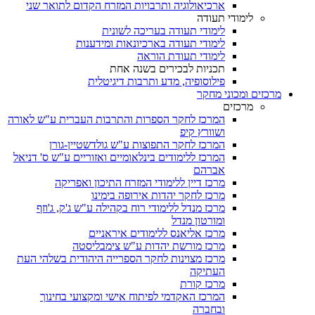
ארכיאולוגיה ותרבויות המזרח הקדום לתואר שני
לימודי תעודה
לימודי תעודה בעריכה לשונית
לימודי תעודה בארכיונאות ומידענות
לימודי תעודת הוראה
תכניות לבכירים בשנה אחת
פילוסופיה, מדע ותרבות דיגיטלית
מרכזים ומכוני מחקר
מרכזים
המרכז לחקר הספרות והתרבות העברית ע"ש לאורה
ושוורץ קיפ
המרכז לחקר התפוצות ע"ש גולדשטיין-גורן
המרכז ללימודים בינלאומיים ואזוריים ע"ש ס' דניאל
אברהם
מרכז דיין ללימודי המזרח התיכון ואפריקה
מרכז לחקר יהדות אירופה בימינו
מרכז מנדל ללימודי רוח בקהילה ע"ש ג'ק, ג'וזף
ומורטון מנדל
מרכז אליאנס ללימודים איראניים
מרכז מורשת יהדות ע"ש צימבליסטה
מרכז מצוינות לחקר הספרייה היהודית בשלהי העת
העתיקה
מרכז קורת
המרכז האקדמי לפיתוח אישי ומקצועי בחינוך
ובחברה