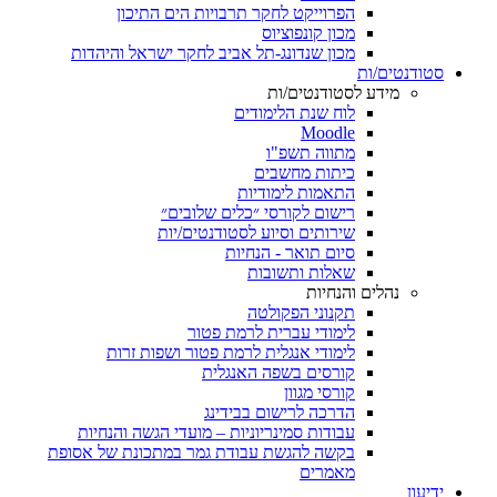
הפרוייקט לחקר תרבויות הים התיכון
מכון קונפוציוס
מכון שנדונג-תל אביב לחקר ישראל והיהדות
סטודנטים/ות
מידע לסטודנטים/ות
לוח שנת הלימודים
Moodle
מתווה תשפ"ו
כיתות מחשבים
התאמות לימודיות
רישום לקורסי ״כלים שלובים״
שירותים וסיוע לסטודנטים/יות
סיום תואר - הנחיות
שאלות ותשובות
נהלים והנחיות
תקנוני הפקולטה
לימודי עברית לרמת פטור
לימודי אנגלית לרמת פטור ושפות זרות
קורסים בשפה האנגלית
קורסי מגוון
הדרכה לרישום בבידינג
עבודות סמינריוניות – מועדי הגשה והנחיות
בקשה להגשת עבודת גמר במתכונת של אסופת
מאמרים
ידיעון