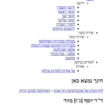
ידיעון
ידיעון תשפ"ו
תואר ראשון
תואר שני
תואר שלישי
לימודי תעודה
ידיעונים קודמים
יצירת קשר
יצירת קשר
מנהלת ומזכירות הפקולטה
מזכירויות החוגים ושעות הקבלה
אלפון הפקולטה
אלפון - סגל מנהלי
מחשוב
לומדים בגילמן
אודות
על אודות לומדים בגילמן
הינך נמצא כאן
לדף הבית של אוניברסיטת תל אביב
»
הפקולטה למדעי הרוח
ד"ר יוסף [ג'ו] מזור