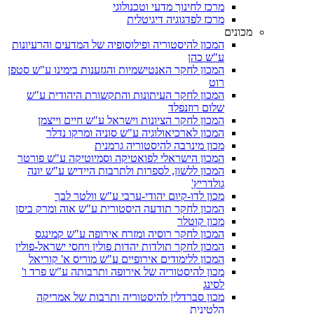
מרכז לחינוך מדעי וטכנולוגי
מרכז לפדגוגיה דיגיטלית
מכונים
המכון להיסטוריה ופילוסופיה של המדעים והרעיונות
ע"ש כהן
המכון לחקר האנטישמיות והגזענות בימינו ע"ש סטפן
רוט
המכון לחקר העיתונות והתקשורת היהודית ע"ש
שלום רוזנפלד
המכון לחקר הציונות וישראל ע"ש חיים וייצמן
המכון לארכיאולוגיה ע"ש סוניה ומרקו נדלר
מכון מינרבה להיסטוריה גרמנית
המכון הישראלי לפואטיקה וסמיוטיקה ע"ש פורטר
המכון ללשון, לספרות ולתרבות היידיש ע"ש יונה
גולדריץ'
מכון לדו-קיום יהודי-ערבי ע"ש וולטר לבך
המכון לחקר תודעה היסטורית ע"ש אוה ומרק ביסן
מכון קוטלר
המכון לחקר רוסיה ומזרח אירופה ע"ש קמינגס
המכון לחקר תולדות יהדות פולין ויחסי ישראל-פולין
המכון ללימודים אירופיים ע"ש מוריס א' קוריאל
מכון להיסטוריה של אירופה ותרבותה ע"ש פרד ו'
לסינג
מכון סברדלין להיסטוריה ותרבות של אמריקה
הלטינית