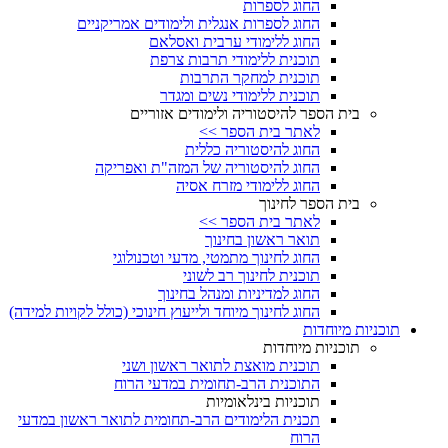
החוג לספרות
החוג לספרות אנגלית ולימודים אמריקניים
החוג ללימודי ערבית ואסלאם
תוכנית ללימודי תרבות צרפת
תוכנית למחקר התרבות
תוכנית ללימודי נשים ומגדר
בית הספר להיסטוריה ולימודים אזוריים
לאתר בית הספר >>
החוג להיסטוריה כללית
החוג להיסטוריה של המזה"ת ואפריקה
החוג ללימודי מזרח אסיה
בית הספר לחינוך
לאתר בית הספר >>
תואר ראשון בחינוך
החוג לחינוך מתמטי, מדעי וטכנולוגי
תוכנית לחינוך רב לשוני
החוג למדיניות ומנהל בחינוך
החוג לחינוך מיוחד ולייעוץ חינוכי (כולל לקויות למידה)
תוכניות מיוחדות
תוכניות מיוחדות
תוכנית מואצת לתואר ראשון ושני
התוכנית הרב-תחומית במדעי הרוח
תוכניות בינלאומיות
תכנית הלימודים הרב-תחומית לתואר ראשון במדעי
הרוח