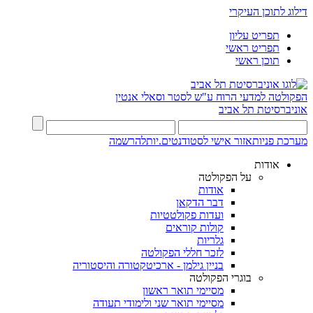
דילוג לתוכן העיקרי
תפריט עליון
תפריט ראשי
תוכן ראשי
הפקולטה למדעי הרוח
ע"ש לסטר וסאלי אנטין
אוניברסיטת תל אביב
מערכת פניות
אזור אישי לסטודנטים.יות
להרשמה
אודות
על הפקולטה
אודות
דבר הדקאן
ועדות פקולטטיות
קולות קוראים
גלריות
לזכר חללי הפקולטה
בניין גילמן - ארכיטקטורה והיסטוריה
בוגרי הפקולטה
מסיימי תואר ראשון
מסיימי תואר שני ולימודי תעודה