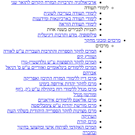
ארכיאולוגיה ותרבויות המזרח הקדום לתואר שני
לימודי תעודה
לימודי תעודה בעריכה לשונית
לימודי תעודה בארכיונאות ומידענות
לימודי תעודת הוראה
תכניות לבכירים בשנה אחת
פילוסופיה, מדע ותרבות דיגיטלית
מרכזים ומכוני מחקר
מרכזים
המרכז לחקר הספרות והתרבות העברית ע"ש לאורה
ושוורץ קיפ
המרכז לחקר התפוצות ע"ש גולדשטיין-גורן
המרכז ללימודים בינלאומיים ואזוריים ע"ש ס' דניאל
אברהם
מרכז דיין ללימודי המזרח התיכון ואפריקה
מרכז לחקר יהדות אירופה בימינו
מרכז מנדל ללימודי רוח בקהילה ע"ש ג'ק, ג'וזף
ומורטון מנדל
מרכז אליאנס ללימודים איראניים
מרכז מורשת יהדות ע"ש צימבליסטה
מרכז מצוינות לחקר הספרייה היהודית בשלהי העת
העתיקה
מרכז קורת
המרכז האקדמי לפיתוח אישי ומקצועי בחינוך
ובחברה