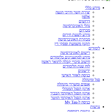
מידע כללי
יצירת קשר ודרכי הגעה
אלפון
דרושים
נהלי האוניברסיטה
מכרזים
מידע לשעת חירום
מבקרת האוניברסיטה
תקנון משמעת ופסקי דין
לימודים
רישום לאוניברסיטה
מידע למתעניינים בלימודים
חישוב סיכויי קבלה לתואר ראשון
לוח שנת הלימודים
ידיעונים
כניסה לאזור האישי
סגל ומינהלה
אגפים ומשרדי מינהלה
ארגון הסגל המנהלי
ארגון הסגל האקדמי הבכיר
ארגון הסגל האקדמי הזוטר
כניסה ל-My Tau
נגישות
נגישות בקמפוס