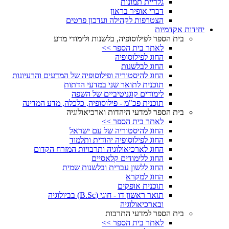
גלריית תמונות
דברי אופיר בראון
הצטרפות לקהילה ועדכון פרטים
יחידות אקדמיות
בית הספר לפילוסופיה, בלשנות ולימודי מדע
לאתר בית הספר >>
החוג לפילוסופיה
החוג לבלשנות
החוג להיסטוריה ופילוסופיה של המדעים והרעיונות
תוכנית לתואר שני במדעי הדתות
לימודים קוגניטיביים של השפה
תוכנית פכ"מ - פילוסופיה, כלכלה, מדע המדינה
בית הספר למדעי היהדות וארכיאולוגיה
לאתר בית הספר >>
החוג להיסטוריה של עם ישראל
החוג לפילוסופיה יהודית ותלמוד
החוג לארכיאולוגיה ותרבויות המזרח הקדום
החוג ללימודים קלאסיים
החוג ללשון עברית ובלשנות שמית
החוג למקרא
תוכנית אופקים
תואר ראשון דו - חוגי (B.Sc) בביולוגיה
ובארכיאולוגיה
בית הספר למדעי התרבות
לאתר בית הספר >>