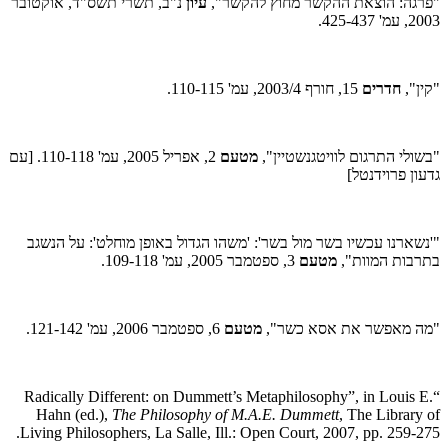
"פרגה: הוצאת ההקשר מחוץ להקשר",
עיון
נ"ב, תשרי תשס"ד, אוקטובר
2003, עמ' 425-437.
"קין",
חדרים
15, חורף 2003/4, עמ' 110-115.
"בשולי התרגום לוויטגנשטיין",
מטעם
2, אפריל 2005, עמ' 110-118. [עם
גדעון פרוידנטל]
"'נשארנו עכשיו בשר מול בשר': 'משהו הגדול באופן מוחלט': על הנשגב
בתרבות המוות",
מטעם
3, ספטמבר 2005, עמ' 109-118.
"מה מאפשר את אסא כשר",
מטעם
6, ספטמבר 2006, עמ' 121-142.
“Radically Different: on Dummett’s Metaphilosophy”, in Louis E.
Hahn (ed.),
The Philosophy of M.A.E. Dummett
, The Library of
Living Philosophers, La Salle, Ill.: Open Court, 2007, pp. 259-275.