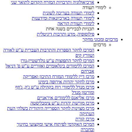
ארכיאולוגיה ותרבויות המזרח הקדום לתואר שני
לימודי תעודה
לימודי תעודה בעריכה לשונית
לימודי תעודה בארכיונאות ומידענות
לימודי תעודת הוראה
תכניות לבכירים בשנה אחת
פילוסופיה, מדע ותרבות דיגיטלית
מרכזים ומכוני מחקר
מרכזים
המרכז לחקר הספרות והתרבות העברית ע"ש לאורה
ושוורץ קיפ
המרכז לחקר התפוצות ע"ש גולדשטיין-גורן
המרכז ללימודים בינלאומיים ואזוריים ע"ש ס' דניאל
אברהם
מרכז דיין ללימודי המזרח התיכון ואפריקה
מרכז לחקר יהדות אירופה בימינו
מרכז מנדל ללימודי רוח בקהילה ע"ש ג'ק, ג'וזף
ומורטון מנדל
מרכז אליאנס ללימודים איראניים
מרכז מורשת יהדות ע"ש צימבליסטה
מרכז מצוינות לחקר הספרייה היהודית בשלהי העת
העתיקה
מרכז קורת
המרכז האקדמי לפיתוח אישי ומקצועי בחינוך
ובחברה