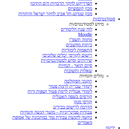
הפרוייקט לחקר תרבויות הים התיכון
מכון קונפוציוס
מכון שנדונג-תל אביב לחקר ישראל והיהדות
סטודנטים/ות
מידע לסטודנטים/ות
לוח שנת הלימודים
Moodle
מתווה תשפ"ו
כיתות מחשבים
התאמות לימודיות
רישום לקורסי ״כלים שלובים״
שירותים וסיוע לסטודנטים/יות
סיום תואר - הנחיות
שאלות ותשובות
נהלים והנחיות
תקנוני הפקולטה
לימודי עברית לרמת פטור
לימודי אנגלית לרמת פטור ושפות זרות
קורסים בשפה האנגלית
קורסי מגוון
הדרכה לרישום בבידינג
עבודות סמינריוניות – מועדי הגשה והנחיות
בקשה להגשת עבודת גמר במתכונת של אסופת
מאמרים
ידיעון