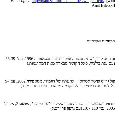
Philosophy:
http://plato.stanford.edu/entries/wittgenstein/
. [with
Anat Biletzki]
תרגומים אקדמיים
וו. ו. א. קווין, "שתי דוגמות לאמפיריציזם",
מטאפורה
1996, עמ'
.55-39
(עם ענת בילצקי, כולל הקדמה מבארת מאת המתרגמות.)
פול גרייס ופיטר סטרוסון, "להגנתה של דוגמה",
מטאפורה
2002, עמ' 9-
21. (עם ענת בילצקי, כולל הקדמה מבארת מאת המתרגמות.)
לודוויג ויטגנשטיין, "הכתבה עבור שליק" ו-"על היידגר",
מטעם
2, אפריל
2005, עמ' 107-110. (עם גדעון פרוידנטל)