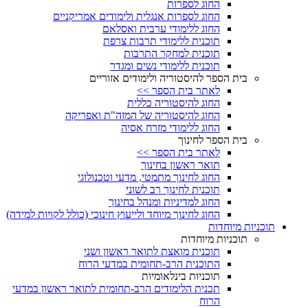
החוג לספרות
החוג לספרות אנגלית ולימודים אמריקניים
החוג ללימודי ערבית ואסלאם
תוכנית ללימודי תרבות צרפת
תוכנית למחקר התרבות
תוכנית ללימודי נשים ומגדר
בית הספר להיסטוריה ולימודים אזוריים
לאתר בית הספר >>
החוג להיסטוריה כללית
החוג להיסטוריה של המזה"ת ואפריקה
החוג ללימודי מזרח אסיה
בית הספר לחינוך
לאתר בית הספר >>
תואר ראשון בחינוך
החוג לחינוך מתמטי, מדעי וטכנולוגי
תוכנית לחינוך רב לשוני
החוג למדיניות ומנהל בחינוך
החוג לחינוך מיוחד ולייעוץ חינוכי (כולל לקויות למידה)
תוכניות מיוחדות
תוכניות מיוחדות
תוכנית מואצת לתואר ראשון ושני
התוכנית הרב-תחומית במדעי הרוח
תוכניות בינלאומיות
תכנית הלימודים הרב-תחומית לתואר ראשון במדעי
הרוח