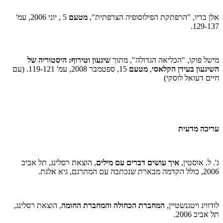
אלן בדיו, "הרפתקת הפילוסופיה הצרפתית",
מטעם
5 , יוני 2006, עמ'
129-137.
מישל פוקו, "הכליאה הגדולה", מתוך
שיגעון וטירוף: היסטוריה של
השיגעון בעידן הקלאסי
,
מטעם
15, ספטמבר 2008, עמ' 119-121. (עם
חיים דעואל לוסקי)
עריכה מדעית
ג'. ל. אוסטין,
איך עושים דברים עם מילים
, הוצאת רסלינג, תל אביב
2006, כולל הקדמה מבארת שנכתבה עם המתרגם, גיא אלגת.
לודוויג ויטגנשטיין,
המחברת הכחולה והמחברת החומה
, הוצאת רסלינג,
תל אביב 2006.