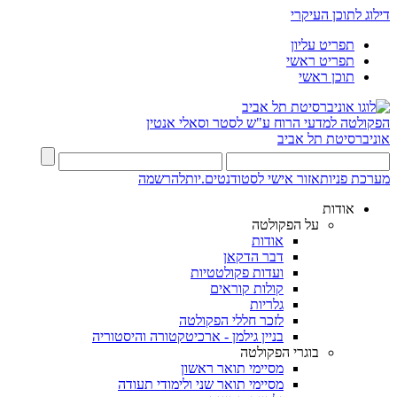
דילוג לתוכן העיקרי
תפריט עליון
תפריט ראשי
תוכן ראשי
הפקולטה למדעי הרוח
ע"ש לסטר וסאלי אנטין
אוניברסיטת תל אביב
מערכת פניות
אזור אישי לסטודנטים.יות
להרשמה
אודות
על הפקולטה
אודות
דבר הדקאן
ועדות פקולטטיות
קולות קוראים
גלריות
לזכר חללי הפקולטה
בניין גילמן - ארכיטקטורה והיסטוריה
בוגרי הפקולטה
מסיימי תואר ראשון
מסיימי תואר שני ולימודי תעודה