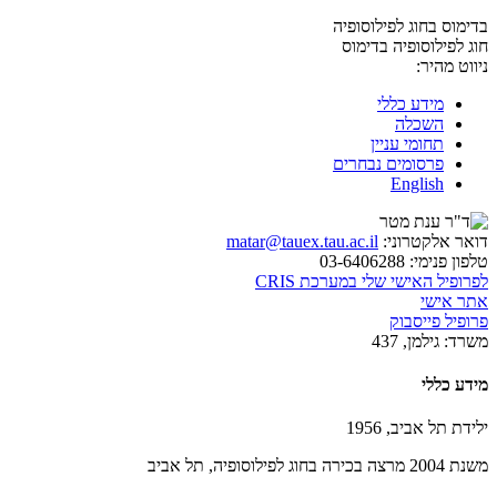
בדימוס בחוג לפילוסופיה
חוג לפילוסופיה
בדימוס
ניווט מהיר:
מידע כללי
השכלה
תחומי עניין
פרסומים נבחרים
English
דואר אלקטרוני:
matar@tauex.tau.ac.il
טלפון פנימי:
03-6406288
לפרופיל האישי שלי במערכת CRIS
אתר אישי
פרופיל פייסבוק
משרד:
גילמן, 437
מידע כללי
ילידת תל אביב, 1956
משנת 2004 מרצה בכירה בחוג לפילוסופיה, תל אביב