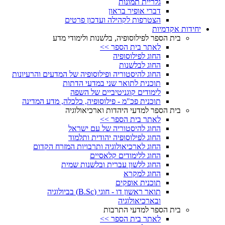
גלריית תמונות
דברי אופיר בראון
הצטרפות לקהילה ועדכון פרטים
יחידות אקדמיות
בית הספר לפילוסופיה, בלשנות ולימודי מדע
לאתר בית הספר >>
החוג לפילוסופיה
החוג לבלשנות
החוג להיסטוריה ופילוסופיה של המדעים והרעיונות
תוכנית לתואר שני במדעי הדתות
לימודים קוגניטיביים של השפה
תוכנית פכ"מ - פילוסופיה, כלכלה, מדע המדינה
בית הספר למדעי היהדות וארכיאולוגיה
לאתר בית הספר >>
החוג להיסטוריה של עם ישראל
החוג לפילוסופיה יהודית ותלמוד
החוג לארכיאולוגיה ותרבויות המזרח הקדום
החוג ללימודים קלאסיים
החוג ללשון עברית ובלשנות שמית
החוג למקרא
תוכנית אופקים
תואר ראשון דו - חוגי (B.Sc) בביולוגיה
ובארכיאולוגיה
בית הספר למדעי התרבות
לאתר בית הספר >>