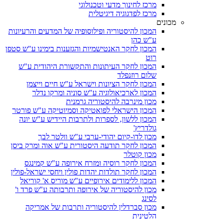
מרכז לחינוך מדעי וטכנולוגי
מרכז לפדגוגיה דיגיטלית
מכונים
המכון להיסטוריה ופילוסופיה של המדעים והרעיונות
ע"ש כהן
המכון לחקר האנטישמיות והגזענות בימינו ע"ש סטפן
רוט
המכון לחקר העיתונות והתקשורת היהודית ע"ש
שלום רוזנפלד
המכון לחקר הציונות וישראל ע"ש חיים וייצמן
המכון לארכיאולוגיה ע"ש סוניה ומרקו נדלר
מכון מינרבה להיסטוריה גרמנית
המכון הישראלי לפואטיקה וסמיוטיקה ע"ש פורטר
המכון ללשון, לספרות ולתרבות היידיש ע"ש יונה
גולדריץ'
מכון לדו-קיום יהודי-ערבי ע"ש וולטר לבך
המכון לחקר תודעה היסטורית ע"ש אוה ומרק ביסן
מכון קוטלר
המכון לחקר רוסיה ומזרח אירופה ע"ש קמינגס
המכון לחקר תולדות יהדות פולין ויחסי ישראל-פולין
המכון ללימודים אירופיים ע"ש מוריס א' קוריאל
מכון להיסטוריה של אירופה ותרבותה ע"ש פרד ו'
לסינג
מכון סברדלין להיסטוריה ותרבות של אמריקה
הלטינית