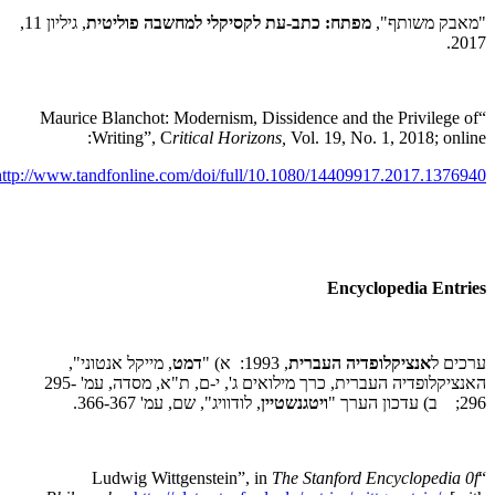
"מאבק משותף",
מפתח: כתב-עת לקסיקלי למחשבה פוליטית
, גיליון 11,
2017.
“Maurice Blanchot: Modernism, Dissidence and the Privilege of
Writing”, C
ritical Horizons,
Vol. 19, No. 1, 2018; online:
http://www.tandfonline.com/doi/full/10.1080/14409917.2017.1376940
Encyclopedia Entries
ערכים ל
אנציקלופדיה העברית
, 1993: א) "
דמט
, מייקל אנטוני",
האנציקלופדיה העברית, כרך מילואים ג', י-ם, ת"א, מסדה, עמ' 295-
296; ב) עדכון הערך "
ויטגנשטיין
, לודוויג", שם, עמ' 366-367.
The Stanford Encyclopedia 0f
“Ludwig Wittgenstein”, in