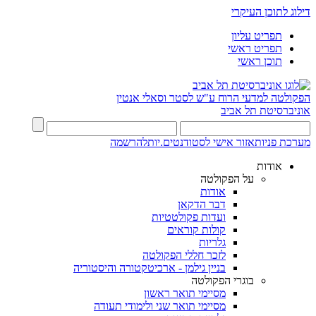
דילוג לתוכן העיקרי
תפריט עליון
תפריט ראשי
תוכן ראשי
הפקולטה למדעי הרוח
ע"ש לסטר וסאלי אנטין
אוניברסיטת תל אביב
מערכת פניות
אזור אישי לסטודנטים.יות
להרשמה
אודות
על הפקולטה
אודות
דבר הדקאן
ועדות פקולטטיות
קולות קוראים
גלריות
לזכר חללי הפקולטה
בניין גילמן - ארכיטקטורה והיסטוריה
בוגרי הפקולטה
מסיימי תואר ראשון
מסיימי תואר שני ולימודי תעודה