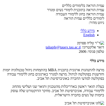
עמית הוראה בלימודים כלליים
עמית הוראה בתוכנית לימודי נשים ומגדר
עמית הוראה בחוג ללימודי העבודה
לימודים כלליים
עמית הוראה
ניווט מהיר:
מידע כללי
English
דואר אלקטרוני:
taliapfe@tauex.tau.ac.il
טלפון פנימי:
2606
מידע כללי
מרצה להתנהגות ארגונית בתכנית
MBA
בהתמחות ניהול טכנולוגיה יזמות
וחדשנות בפקולטה לניהול. מרצה למגדר בארגונים בחוג ללימודי עבודה
בפקולטה למדעי החברה באוניברסיטת תל אביב.
בעלת תואר ראשון באדריכלות מהטכניון ותואר שני ושלישי מהחוג
ללימודי עבודה, אוניברסיטת תל אביב. מחקר הדוקטורט שלה עוסק
ביזמות של נשים בחברה הישראלית.