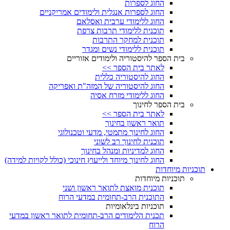
החוג לספרות
החוג לספרות אנגלית ולימודים אמריקניים
החוג ללימודי ערבית ואסלאם
תוכנית ללימודי תרבות צרפת
תוכנית למחקר התרבות
תוכנית ללימודי נשים ומגדר
בית הספר להיסטוריה ולימודים אזוריים
לאתר בית הספר >>
החוג להיסטוריה כללית
החוג להיסטוריה של המזה"ת ואפריקה
החוג ללימודי מזרח אסיה
בית הספר לחינוך
לאתר בית הספר >>
תואר ראשון בחינוך
החוג לחינוך מתמטי, מדעי וטכנולוגי
תוכנית לחינוך רב לשוני
החוג למדיניות ומנהל בחינוך
החוג לחינוך מיוחד ולייעוץ חינוכי (כולל לקויות למידה)
תוכניות מיוחדות
תוכניות מיוחדות
תוכנית מואצת לתואר ראשון ושני
התוכנית הרב-תחומית במדעי הרוח
תוכניות בינלאומיות
תכנית הלימודים הרב-תחומית לתואר ראשון במדעי
הרוח