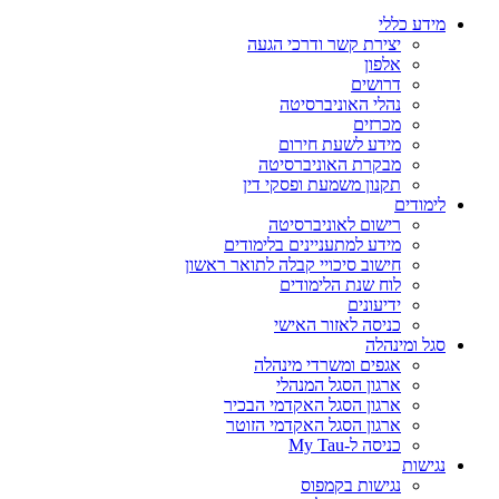
מידע כללי
יצירת קשר ודרכי הגעה
אלפון
דרושים
נהלי האוניברסיטה
מכרזים
מידע לשעת חירום
מבקרת האוניברסיטה
תקנון משמעת ופסקי דין
לימודים
רישום לאוניברסיטה
מידע למתעניינים בלימודים
חישוב סיכויי קבלה לתואר ראשון
לוח שנת הלימודים
ידיעונים
כניסה לאזור האישי
סגל ומינהלה
אגפים ומשרדי מינהלה
ארגון הסגל המנהלי
ארגון הסגל האקדמי הבכיר
ארגון הסגל האקדמי הזוטר
כניסה ל-My Tau
נגישות
נגישות בקמפוס