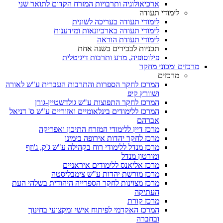
ארכיאולוגיה ותרבויות המזרח הקדום לתואר שני
לימודי תעודה
לימודי תעודה בעריכה לשונית
לימודי תעודה בארכיונאות ומידענות
לימודי תעודת הוראה
תכניות לבכירים בשנה אחת
פילוסופיה, מדע ותרבות דיגיטלית
מרכזים ומכוני מחקר
מרכזים
המרכז לחקר הספרות והתרבות העברית ע"ש לאורה
ושוורץ קיפ
המרכז לחקר התפוצות ע"ש גולדשטיין-גורן
המרכז ללימודים בינלאומיים ואזוריים ע"ש ס' דניאל
אברהם
מרכז דיין ללימודי המזרח התיכון ואפריקה
מרכז לחקר יהדות אירופה בימינו
מרכז מנדל ללימודי רוח בקהילה ע"ש ג'ק, ג'וזף
ומורטון מנדל
מרכז אליאנס ללימודים איראניים
מרכז מורשת יהדות ע"ש צימבליסטה
מרכז מצוינות לחקר הספרייה היהודית בשלהי העת
העתיקה
מרכז קורת
המרכז האקדמי לפיתוח אישי ומקצועי בחינוך
ובחברה