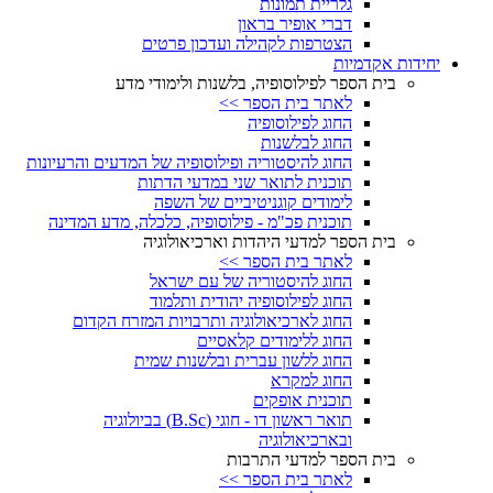
גלריית תמונות
דברי אופיר בראון
הצטרפות לקהילה ועדכון פרטים
יחידות אקדמיות
בית הספר לפילוסופיה, בלשנות ולימודי מדע
לאתר בית הספר >>
החוג לפילוסופיה
החוג לבלשנות
החוג להיסטוריה ופילוסופיה של המדעים והרעיונות
תוכנית לתואר שני במדעי הדתות
לימודים קוגניטיביים של השפה
תוכנית פכ"מ - פילוסופיה, כלכלה, מדע המדינה
בית הספר למדעי היהדות וארכיאולוגיה
לאתר בית הספר >>
החוג להיסטוריה של עם ישראל
החוג לפילוסופיה יהודית ותלמוד
החוג לארכיאולוגיה ותרבויות המזרח הקדום
החוג ללימודים קלאסיים
החוג ללשון עברית ובלשנות שמית
החוג למקרא
תוכנית אופקים
תואר ראשון דו - חוגי (B.Sc) בביולוגיה
ובארכיאולוגיה
בית הספר למדעי התרבות
לאתר בית הספר >>