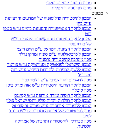
מרכז לחינוך מדעי וטכנולוגי
מרכז לפדגוגיה דיגיטלית
מכונים
המכון להיסטוריה ופילוסופיה של המדעים והרעיונות
ע"ש כהן
המכון לחקר האנטישמיות והגזענות בימינו ע"ש סטפן
רוט
המכון לחקר העיתונות והתקשורת היהודית ע"ש
שלום רוזנפלד
המכון לחקר הציונות וישראל ע"ש חיים וייצמן
המכון לארכיאולוגיה ע"ש סוניה ומרקו נדלר
מכון מינרבה להיסטוריה גרמנית
המכון הישראלי לפואטיקה וסמיוטיקה ע"ש פורטר
המכון ללשון, לספרות ולתרבות היידיש ע"ש יונה
גולדריץ'
מכון לדו-קיום יהודי-ערבי ע"ש וולטר לבך
המכון לחקר תודעה היסטורית ע"ש אוה ומרק ביסן
מכון קוטלר
המכון לחקר רוסיה ומזרח אירופה ע"ש קמינגס
המכון לחקר תולדות יהדות פולין ויחסי ישראל-פולין
המכון ללימודים אירופיים ע"ש מוריס א' קוריאל
מכון להיסטוריה של אירופה ותרבותה ע"ש פרד ו'
לסינג
מכון סברדלין להיסטוריה ותרבות של אמריקה
הלטינית