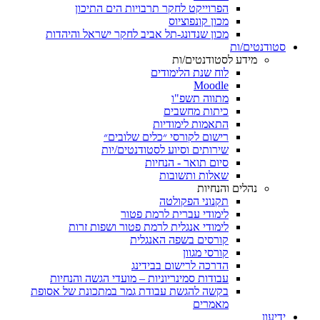
הפרוייקט לחקר תרבויות הים התיכון
מכון קונפוציוס
מכון שנדונג-תל אביב לחקר ישראל והיהדות
סטודנטים/ות
מידע לסטודנטים/ות
לוח שנת הלימודים
Moodle
מתווה תשפ"ו
כיתות מחשבים
התאמות לימודיות
רישום לקורסי ״כלים שלובים״
שירותים וסיוע לסטודנטים/יות
סיום תואר - הנחיות
שאלות ותשובות
נהלים והנחיות
תקנוני הפקולטה
לימודי עברית לרמת פטור
לימודי אנגלית לרמת פטור ושפות זרות
קורסים בשפה האנגלית
קורסי מגוון
הדרכה לרישום בבידינג
עבודות סמינריוניות – מועדי הגשה והנחיות
בקשה להגשת עבודת גמר במתכונת של אסופת
מאמרים
ידיעון