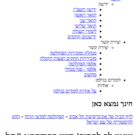
ידיעון
ידיעון תשפ"ז
תואר ראשון
תואר שני
תואר שלישי
לימודי תעודה
ידיעונים קודמים
יצירת קשר
יצירת קשר
מנהלת ומזכירות הפקולטה
מזכירויות החוגים ושעות הקבלה
אלפון הפקולטה
אלפון - סגל מנהלי
מחשוב
לומדים בגילמן
אודות
על אודות לומדים בגילמן
הינך נמצא כאן
לדף הבית של אוניברסיטת תל אביב
»
הפקולטה למדעי הרוח
»
החוג
להיסטוריה של עם ישראל