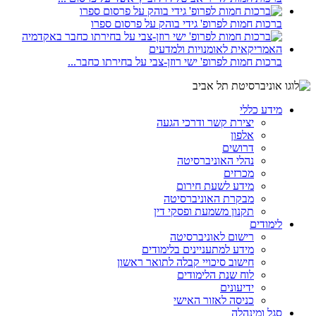
ברכות חמות לפרופ' גידי בוהק על פרסום ספרו
ברכות חמות לפרופ' ישי רוזן-צבי על בחירתו כחבר...
מידע כללי
יצירת קשר ודרכי הגעה
אלפון
דרושים
נהלי האוניברסיטה
מכרזים
מידע לשעת חירום
מבקרת האוניברסיטה
תקנון משמעת ופסקי דין
לימודים
רישום לאוניברסיטה
מידע למתעניינים בלימודים
חישוב סיכויי קבלה לתואר ראשון
לוח שנת הלימודים
ידיעונים
כניסה לאזור האישי
סגל ומינהלה