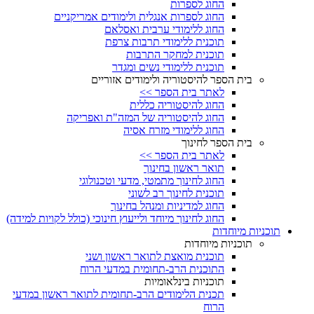
החוג לספרות
החוג לספרות אנגלית ולימודים אמריקניים
החוג ללימודי ערבית ואסלאם
תוכנית ללימודי תרבות צרפת
תוכנית למחקר התרבות
תוכנית ללימודי נשים ומגדר
בית הספר להיסטוריה ולימודים אזוריים
לאתר בית הספר >>
החוג להיסטוריה כללית
החוג להיסטוריה של המזה"ת ואפריקה
החוג ללימודי מזרח אסיה
בית הספר לחינוך
לאתר בית הספר >>
תואר ראשון בחינוך
החוג לחינוך מתמטי, מדעי וטכנולוגי
תוכנית לחינוך רב לשוני
החוג למדיניות ומנהל בחינוך
החוג לחינוך מיוחד ולייעוץ חינוכי (כולל לקויות למידה)
תוכניות מיוחדות
תוכניות מיוחדות
תוכנית מואצת לתואר ראשון ושני
התוכנית הרב-תחומית במדעי הרוח
תוכניות בינלאומיות
תכנית הלימודים הרב-תחומית לתואר ראשון במדעי
הרוח