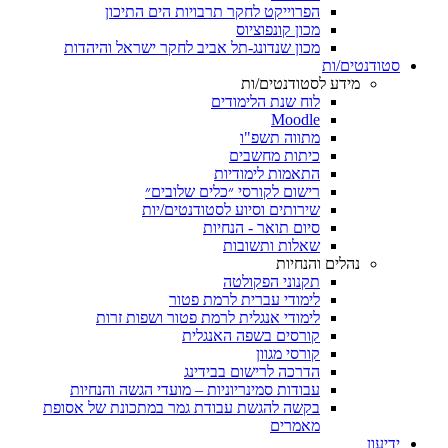
הפרוייקט לחקר תרבויות הים התיכון
מכון קונפוציוס
מכון שנדונג-תל אביב לחקר ישראל והיהדות
סטודנטים/ות
מידע לסטודנטים/ות
לוח שנת הלימודים
Moodle
מתווה תשפ"ו
כיתות מחשבים
התאמות לימודיות
רישום לקורסי ״כלים שלובים״
שירותים וסיוע לסטודנטים/יות
סיום תואר - הנחיות
שאלות ותשובות
נהלים והנחיות
תקנוני הפקולטה
לימודי עברית לרמת פטור
לימודי אנגלית לרמת פטור ושפות זרות
קורסים בשפה האנגלית
קורסי מגוון
הדרכה לרישום בבידינג
עבודות סמינריוניות – מועדי הגשה והנחיות
בקשה להגשת עבודת גמר במתכונת של אסופת
מאמרים
ידיעון