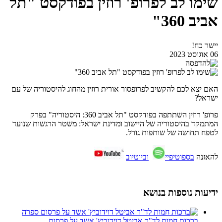
שימו לב לפרופ' רוזין בפודקסט "תל
אביב 360"
יישר כח!
06 אוגוסט 2023
האם יצא לכם להקשיב לפרופסור אורית רוזין מהחוג להיסטוריה של עם
ישראל?
פרופ' רוזין השתתפה בפודקסט "תל אביב 360: היסטוריה" בפרק
המתמקד בהיסטוריה של היישוב ומדינת ישראל: משטר הרגשות שנועד
לטפח תחושה של שותפות גורל.
להאזנה
בספוטיפיי
וביוטיוב
ידיעות נוספות בנושא
ברכות חמות לד"ר אביטל דוידוביץ' אשד על פרסום ...