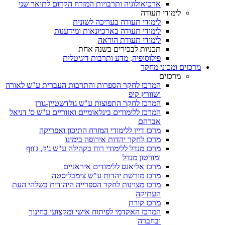
ארכיאולוגיה ותרבויות המזרח הקדום לתואר שני
לימודי תעודה
לימודי תעודה בעריכה לשונית
לימודי תעודה בארכיונאות ומידענות
לימודי תעודת הוראה
תכניות לבכירים בשנה אחת
פילוסופיה, מדע ותרבות דיגיטלית
מרכזים ומכוני מחקר
מרכזים
המרכז לחקר הספרות והתרבות העברית ע"ש לאורה
ושוורץ קיפ
המרכז לחקר התפוצות ע"ש גולדשטיין-גורן
המרכז ללימודים בינלאומיים ואזוריים ע"ש ס' דניאל
אברהם
מרכז דיין ללימודי המזרח התיכון ואפריקה
מרכז לחקר יהדות אירופה בימינו
מרכז מנדל ללימודי רוח בקהילה ע"ש ג'ק, ג'וזף
ומורטון מנדל
מרכז אליאנס ללימודים איראניים
מרכז מורשת יהדות ע"ש צימבליסטה
מרכז מצוינות לחקר הספרייה היהודית בשלהי העת
העתיקה
מרכז קורת
המרכז האקדמי לפיתוח אישי ומקצועי בחינוך
ובחברה