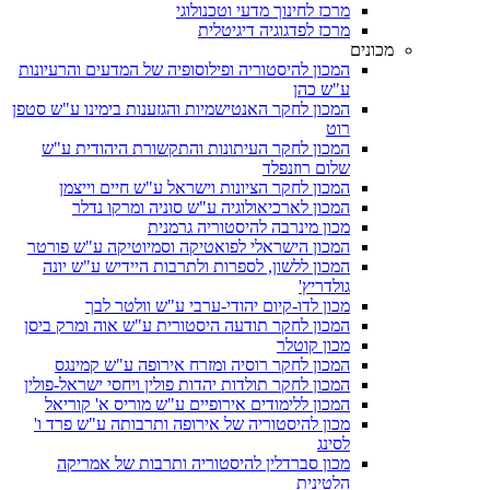
מרכז לחינוך מדעי וטכנולוגי
מרכז לפדגוגיה דיגיטלית
מכונים
המכון להיסטוריה ופילוסופיה של המדעים והרעיונות
ע"ש כהן
המכון לחקר האנטישמיות והגזענות בימינו ע"ש סטפן
רוט
המכון לחקר העיתונות והתקשורת היהודית ע"ש
שלום רוזנפלד
המכון לחקר הציונות וישראל ע"ש חיים וייצמן
המכון לארכיאולוגיה ע"ש סוניה ומרקו נדלר
מכון מינרבה להיסטוריה גרמנית
המכון הישראלי לפואטיקה וסמיוטיקה ע"ש פורטר
המכון ללשון, לספרות ולתרבות היידיש ע"ש יונה
גולדריץ'
מכון לדו-קיום יהודי-ערבי ע"ש וולטר לבך
המכון לחקר תודעה היסטורית ע"ש אוה ומרק ביסן
מכון קוטלר
המכון לחקר רוסיה ומזרח אירופה ע"ש קמינגס
המכון לחקר תולדות יהדות פולין ויחסי ישראל-פולין
המכון ללימודים אירופיים ע"ש מוריס א' קוריאל
מכון להיסטוריה של אירופה ותרבותה ע"ש פרד ו'
לסינג
מכון סברדלין להיסטוריה ותרבות של אמריקה
הלטינית