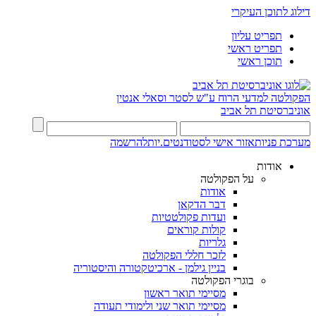
דילוג לתוכן העיקרי
תפריט עליון
תפריט ראשי
תוכן ראשי
הפקולטה למדעי הרוח
ע"ש לסטר וסאלי אנטין
אוניברסיטת תל אביב
מערכת פניות
אזור אישי לסטודנטים.יות
להרשמה
אודות
על הפקולטה
אודות
דבר הדקאן
ועדות פקולטטיות
קולות קוראים
גלריות
לזכר חללי הפקולטה
בניין גילמן - ארכיטקטורה והיסטוריה
בוגרי הפקולטה
מסיימי תואר ראשון
מסיימי תואר שני ולימודי תעודה