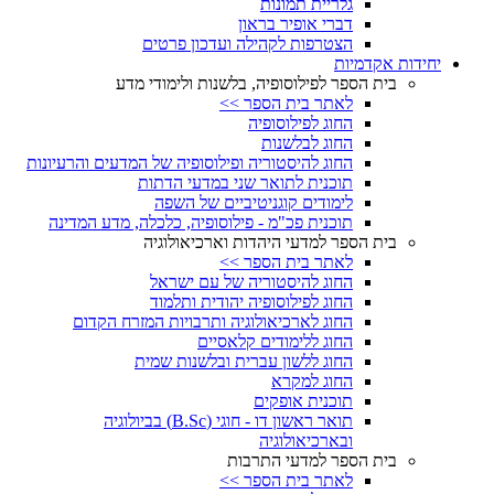
גלריית תמונות
דברי אופיר בראון
הצטרפות לקהילה ועדכון פרטים
יחידות אקדמיות
בית הספר לפילוסופיה, בלשנות ולימודי מדע
לאתר בית הספר >>
החוג לפילוסופיה
החוג לבלשנות
החוג להיסטוריה ופילוסופיה של המדעים והרעיונות
תוכנית לתואר שני במדעי הדתות
לימודים קוגניטיביים של השפה
תוכנית פכ"מ - פילוסופיה, כלכלה, מדע המדינה
בית הספר למדעי היהדות וארכיאולוגיה
לאתר בית הספר >>
החוג להיסטוריה של עם ישראל
החוג לפילוסופיה יהודית ותלמוד
החוג לארכיאולוגיה ותרבויות המזרח הקדום
החוג ללימודים קלאסיים
החוג ללשון עברית ובלשנות שמית
החוג למקרא
תוכנית אופקים
תואר ראשון דו - חוגי (B.Sc) בביולוגיה
ובארכיאולוגיה
בית הספר למדעי התרבות
לאתר בית הספר >>