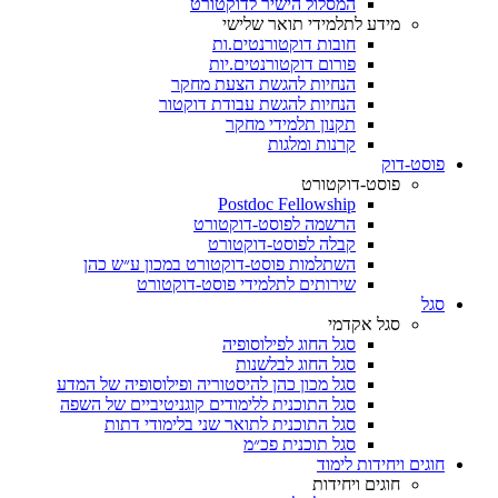
המסלול הישיר לדוקטורט
מידע לתלמידי תואר שלישי
חובות דוקטורנטים.ות
פורום דוקטורנטים.יות
הנחיות להגשת הצעת מחקר
הנחיות להגשת עבודת דוקטור
תקנון תלמידי מחקר
קרנות ומלגות
פוסט-דוק
פוסט-דוקטורט
Postdoc Fellowship
הרשמה לפוסט-דוקטורט
קבלה לפוסט-דוקטורט
השתלמות פוסט-דוקטורט במכון ע״ש כהן
שירותים לתלמידי פוסט-דוקטורט
סגל
סגל אקדמי
סגל החוג לפילוסופיה
סגל החוג לבלשנות
סגל מכון כהן להיסטוריה ופילוסופיה של המדע
סגל התוכנית ללימודים קוגניטיביים של השפה
סגל התוכנית לתואר שני בלימודי דתות
סגל תוכנית פכ״מ
חוגים ויחידות לימוד
חוגים ויחידות