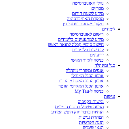
נהלי האוניברסיטה
מכרזים
מידע לשעת חירום
מבקרת האוניברסיטה
תקנון משמעת ופסקי דין
לימודים
רישום לאוניברסיטה
מידע למתעניינים בלימודים
חישוב סיכויי קבלה לתואר ראשון
לוח שנת הלימודים
ידיעונים
כניסה לאזור האישי
סגל ומינהלה
אגפים ומשרדי מינהלה
ארגון הסגל המנהלי
ארגון הסגל האקדמי הבכיר
ארגון הסגל האקדמי הזוטר
כניסה ל-My Tau
נגישות
נגישות בקמפוס
מניעה וטיפול בהטרדה מינית
הנחיות בדבר חוק חופש המידע
הצהרת נגישות
הגנת הפרטיות
תנאי שימוש