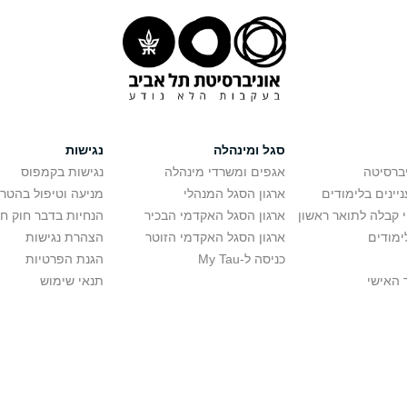
סגל ומינהלה
נגישות
יברסיטה
אגפים ומשרדי מינהלה
נגישות בקמפוס
יינים בלימודים
ארגון הסגל המנהלי
מניעה וטיפול בהטר
י קבלה לתואר ראשון
ארגון הסגל האקדמי הבכיר
הנחיות בדבר חוק ח
ימודים
ארגון הסגל האקדמי הזוטר
הצהרת נגישות
כניסה ל-My Tau
הגנת הפרטיות
 האישי
תנאי שימוש