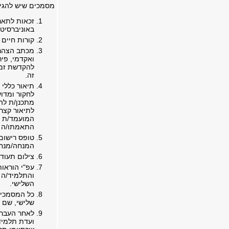
מסמכים שיש להגיש
זכאות לתארי
באוניברסיטת
קורות חיים
מכתב הצהרת 
ואקדמי, פיר
להקדשת זמן
זה.
לחקור ומדו
מתכנן/ת לה
לתיאור קצר 
המועמד/ת ו
התאמתו/ה ל
טופס רישום 
המנחה/מנחי
צילום תעוד
והתלמיד/ה 
השלישי.
כל המסמכים 
שלישי, שם 
לאחר העברת
ועדת תלמיד