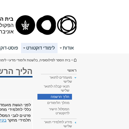
תוכן
תפריט
עליון
ראשי
בית הס
הפקולט
אוניבר
אודות
לימודי דוקטורט
פוסט-דוק
הינך נמצא כאן
>
בית הספר לפילוסופיה, בלשנות ולימודי מדע
>
לימוד
הליך הר
ראשי
מועמדים לתואר
שלישי
תנאי קבלה לתואר
שלישי
הליך הרשמה
מהלך הלימודים
לפני הגשת מועמדות
כללי לתלמידי מחק
המסלול הישיר
לדוקטורט
פרטים לגבי המסלו
תלמידי מחקר
בקיש
מידע לתלמידי תואר
שלישי