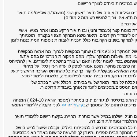
 במזכירות ביה"ס לצורך הרישום:
ם וגיליונות ציונים של תואר ראשון ושני (מועמד/ת שסיים/מה תואר
 ת"א אינו צריך להגיש רשומות לימודים)
 אקדמיים
כוונות קצר (כעמוד וחצי) ובו תיאור הרקע ממנו אתה מגיע, אישי
וט לימודיך הקודמים, תיאור נושא המחקר הצפוי בקצרה, תוכניותך
 למחקר בשנים הקרובות כולל תכנית לעבודות נוספות המתוכננות לזמן
תיאור כללי של המחקר (3-2 עמודים) שהנך מבקש/ת לערוך: מה את/ה מבקש/ת
ע? מהן שאלות המחקר שלך? מהם המקורות המרכזיים בהם את/ה
שתמש בכדי לענות עליה והאם יש צורך בהשלמת לימודים. אין להתייחס
זה כהצעת מחקר. תוכנו אמור לספק לוועדה רעיון כללי על מיהו/י
מה הוא/היא מבקש/ת לחקור, כך שתוכל להתרחש הערכה הראשונית על
תכנית הדוקטורט בבית הספר לפילוסופיה, בלשנות ולימודי מדע.
קבלה ללימודי תואר שלישי בביה"ס, הכולל אישור בכתב של
ם המסכים/מסכימים להנחות אותך בעבודת הדוקטור.
ת זהות
עפ"י הוראות האוניברסיטה לניגוד עניינים במחקר (מספר הוראה 024-10 ) המנחה
צריכים לחתום על המסמך ש
בקישור זה >>
לפני הקבלה ללימודי התואר
הנ"ל יישלחו במייל אשר כותרתו תהייה: בקשת רישום ללימודי תואר
התלמיד ומנחה/ת העבודה.
 כל המסמכים הנדרשים למזכירות ביה"ס, וקבלת אישור לרישום של
י המחקר הבית ספרית, תינתן לך הרשאה לרישום באתר האוניברסיטה