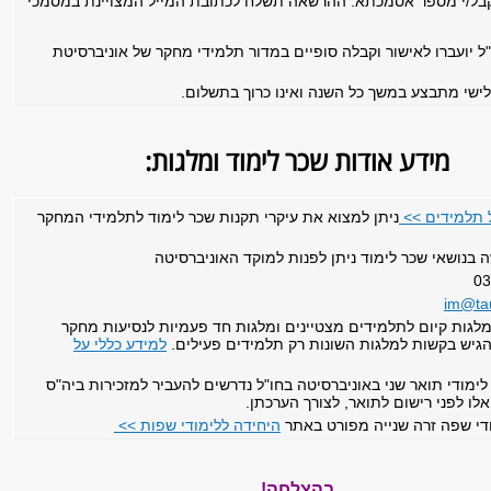
בל/י מספר אסמכתא. ההרשאה תשלח לכתובת המייל המצויינת במסמכי
 יועברו לאישור וקבלה סופיים במדור תלמידי מחקר של אוניברסיטת
ישי מתבצע במשך כל השנה ואינו כרוך בתשלום.
מידע אודות שכר לימוד ומלגות:
 תלמידים >>
ניתן למצוא את עיקרי תקנות שכר לימוד לתלמידי המחקר
בנושאי שכר לימוד ניתן לפנות למוקד האוניברסיטה
לגות קיום לתלמידים מצטיינים ומלגות חד פעמיות לנסיעות מחקר
הגיש בקשות למלגות השונות רק תלמידים פעילים.
למידע כללי על
ימודי תואר שני באוניברסיטה בחו"ל נדרשים להעביר למזכירות ביה"ס
לו לפני רישום לתואר, לצורך הערכתן.
ודי שפה זרה שנייה מפורט באתר
היחידה ללימודי שפות >>
בהצלחה!