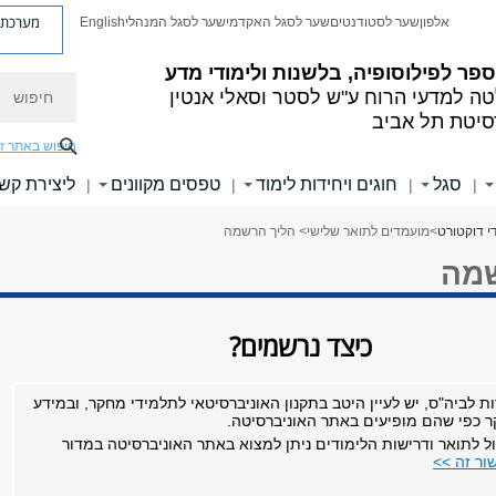
מערכת פ
אלפון
שער לסטודנטים
שער לסגל האקדמי
שער לסגל המנהלי
English
פר לפילוסופיה, בלשנות ולימודי מדע
חיפוש
ה למדעי הרוח
ע"ש לסטר וסאלי אנטין
סיטת תל אביב
חיפוש באתר ז
סגל
חוגים ויחידות לימוד
טפסים מקוונים
ליצירת קש
|
|
|
|
י דוקטורט
>
מועמדים לתואר שלישי
> הליך הרשמה
שמה
כיצד נרשמים?
 לביה"ס, יש לעיין היטב בתקנון האוניברסיטאי לתלמידי מחקר, ובמידע
ר כפי שהם מופיעים באתר האוניברסיטה.
ל לתואר ודרישות הלימודים ניתן למצוא באתר האוניברסיטה במדור
ור זה >>