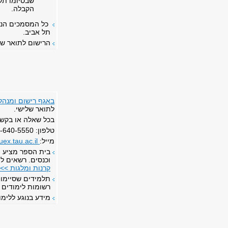
שבסיומו תק
הקבלה.
כל המסמכים הנ"ל
תל אביב.
הרישום לתואר של
באגף רישום ומנהל
לתואר שלישי.
בכל שאלה או בקשה 
טלפון: 03-640-5550
מייל:
im@tauex.tau.ac.il
בית הספר מציע מ
וכנסים. רשאים ל
קרנות ומלגות >>
תלמידים שסיימו ל
רשומות לימודים א
מידע בנוגע ללימ