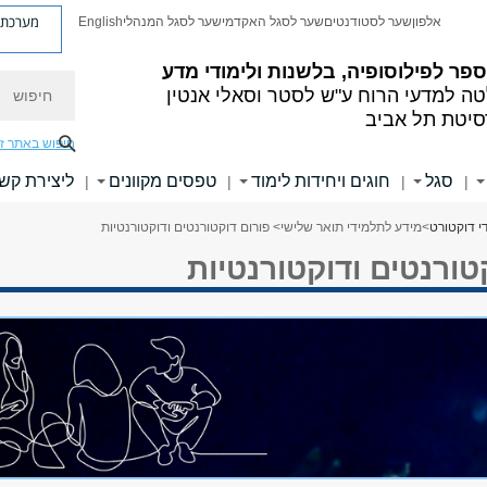
מערכת פ
אלפון
שער לסטודנטים
שער לסגל האקדמי
שער לסגל המנהלי
English
פר לפילוסופיה, בלשנות ולימודי מדע
חיפוש
ה למדעי הרוח
ע"ש לסטר וסאלי אנטין
סיטת תל אביב
חיפוש באתר ז
סגל
חוגים ויחידות לימוד
טפסים מקוונים
ליצירת קש
|
|
|
|
י דוקטורט
>
מידע לתלמידי תואר שלישי
> פורום דוקטורנטים ודוקטורנטיות
טורנטים ודוקטורנטיות