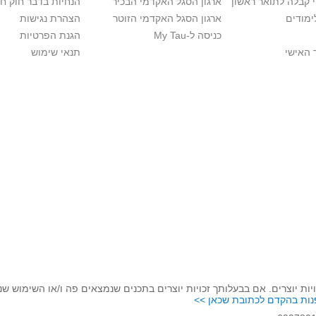
י קבלה לתואר ראשון
ארגון הסגל האקדמי הבכיר
הנחיות בדבר חוק ח
ימודים
ארגון הסגל האקדמי הזוטר
הצהרת נגישות
כניסה ל-My Tau
הגנת הפרטיות
 האישי
תנאי שימוש
יות יוצרים. אם בבעלותך זכויות יוצרים בתכנים שנמצאים פה ו/או השימוש ש
נות בהקדם לכתובת שכאן >>