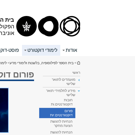
תוכן
תפריט
עליון
ראשי
בית הס
הפקולט
אוניבר
אודות
לימודי דוקטורט
פוסט-דוק
הינך נמצא כאן
>
בית הספר לפילוסופיה, בלשנות ולימודי מדע
>
לימוד
פורום דוק
ראשי
מועמדים לתואר
שלישי
מידע לתלמידי תואר
שלישי
חובות
דוקטורנטים.ות
פורום
דוקטורנטים.יות
הנחיות להגשת
הצעת מחקר
הנחיות להגשת