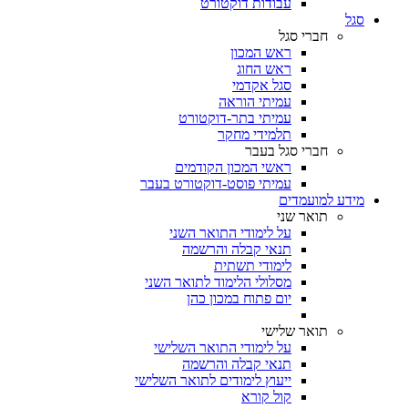
עבודות דוקטורט
סגל
חברי סגל
ראש המכון
ראש החוג
סגל אקדמי
עמיתי הוראה
עמיתי בתר-דוקטורט
תלמידי מחקר
חברי סגל בעבר
ראשי המכון הקודמים
עמיתי פוסט-דוקטורט בעבר
מידע למועמדים
תואר שני
על לימודי התואר השני
תנאי קבלה והרשמה
לימודי תשתית
מסלולי הלימוד לתואר השני
יום פתוח במכון כהן
תואר שלישי
על לימודי התואר השלישי
תנאי קבלה והרשמה
ייעוץ לימודים לתואר השלישי
קול קורא