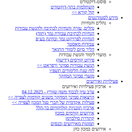
פוסט-דוקטורט
השתלמות בתר-דוקטורט
קול קורא >>
מידע לסטודנטים
נהלים והנחיות
נהלים, עזרה והנחיות לכתיבה ולהגשת עבודות
הנחיות לכתיבת עבודת גמר (תזה)
הנחיות לפרויקט גמר ובחינה בע״פ
עבודות מאסטר
הליך סיום לימודי התואר
מועדי לימוד והגשת עבודות
פירוט קורסים (ידיעון)
הגשת עבודות סמינר ורפראט >>
לוח שנת הלימודים תשפ״ו
מועדי סמינר המחקר
פעילויות ואירועים
ארכיון פעילויות ואירועים
ערב עיון לכבוד משה שוורץ - 04.12.2025
הרצאות סמינר המחקר משנים קודמות לצפייה >>
פעילות אקדמית של חברי סגל המכון לצפייה >>
ארכיון תוכניות קולוקוויום בר-הלל
אירועים קודמים במכון
קתדרת סילברמן
תמונות מאירועים וכנסים
אירועים במכון כהן