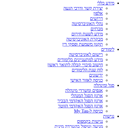
מידע כללי
יצירת קשר ודרכי הגעה
אלפון
דרושים
נהלי האוניברסיטה
מכרזים
מידע לשעת חירום
מבקרת האוניברסיטה
תקנון משמעת ופסקי דין
לימודים
רישום לאוניברסיטה
מידע למתעניינים בלימודים
חישוב סיכויי קבלה לתואר ראשון
לוח שנת הלימודים
ידיעונים
כניסה לאזור האישי
סגל ומינהלה
אגפים ומשרדי מינהלה
ארגון הסגל המנהלי
ארגון הסגל האקדמי הבכיר
ארגון הסגל האקדמי הזוטר
כניסה ל-My Tau
נגישות
נגישות בקמפוס
מניעה וטיפול בהטרדה מינית