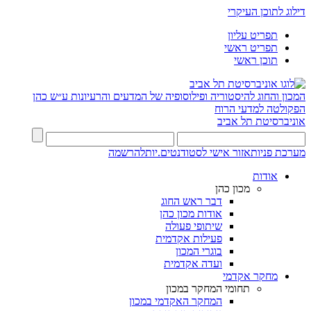
דילוג לתוכן העיקרי
תפריט עליון
תפריט ראשי
תוכן ראשי
המכון והחוג להיסטוריה ופילוסופיה של המדעים והרעיונות ע״ש כהן
הפקולטה למדעי הרוח
אוניברסיטת תל אביב
מערכת פניות
אזור אישי לסטודנטים.יות
להרשמה
אודות
מכון כהן
דבר ראש החוג
אודות מכון כהן
שיתופי פעולה
פעילות אקדמית
בוגרי המכון
ועדה אקדמית
מחקר אקדמי
תחומי המחקר במכון
המחקר האקדמי במכון