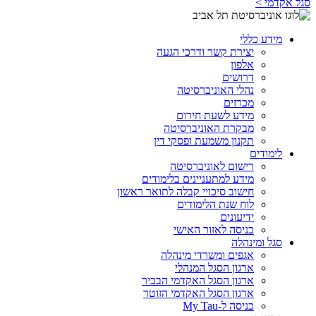
סגל אקדמי >
מידע כללי
יצירת קשר ודרכי הגעה
אלפון
דרושים
נהלי האוניברסיטה
מכרזים
מידע לשעת חירום
מבקרת האוניברסיטה
תקנון משמעת ופסקי דין
לימודים
רישום לאוניברסיטה
מידע למתעניינים בלימודים
חישוב סיכויי קבלה לתואר ראשון
לוח שנת הלימודים
ידיעונים
כניסה לאזור האישי
סגל ומינהלה
אגפים ומשרדי מינהלה
ארגון הסגל המנהלי
ארגון הסגל האקדמי הבכיר
ארגון הסגל האקדמי הזוטר
כניסה ל-My Tau