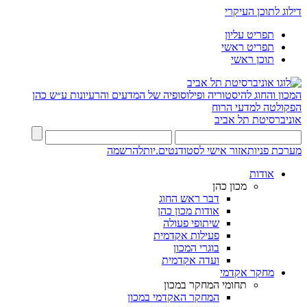
דילוג לתוכן העיקרי
תפריט עליון
תפריט ראשי
תוכן ראשי
המכון והחוג להיסטוריה ופילוסופיה של המדעים והרעיונות ע״ש כהן
הפקולטה למדעי הרוח
אוניברסיטת תל אביב
מערכת פניות
אזור אישי לסטודנטים.יות
להרשמה
אודות
מכון כהן
דבר ראש החוג
אודות מכון כהן
שיתופי פעולה
פעילות אקדמית
בוגרי המכון
ועדה אקדמית
מחקר אקדמי
תחומי המחקר במכון
המחקר האקדמי במכון