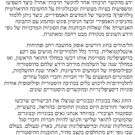
ידע מהקשר תרבותי אחד להקשר תרבותי אחר? כיצד השפיעו
ומשפיעות בעיות מעשיות וטכנולוגיות על החשיבה התיאורטית
(ולהיפך)? בהקשר של המדעים האמפיריים, כיצד ניתן ללמוד
מהניסיון האמפירי וכיצד הניסיון פוגש ומתמזג עם התבונה
האנושית? אלו שאלות הבוחנות את הסוגיות המרכזיות של גופי
הידע השונים מנקודת מבט רחבה ומאתגרת.
הלימודים בחוג דורשים אופק מחשבה רחב ופתיחות
אינטלקטואלית. בדרך כלל תלמידים'ות מגיעים עם רקע
בדיסציפלינה מסויימת אותו רכשו במהלך התואר הראשון, ואז
במהלך שנה של השלמות מורחב הידע שלהם בהיסטוריה
ובפילוסופיה של המדעים והרעיונות. לאחר שנת ההשלמות,
הסמינרים המוצעים על ידי חברות וחברי הסגל עוזרים
לתלמידים'ות לרכוש כלים בכתיבה היסטורית ופילוסופית אודות
סוגיות דיסציפלינריות ובהקשרים היסטוריים שונים.
החוג גאה בבוגרת ובבוגרים שניצלו את הכישורים שרכשו
בתואר ותורמים היום במגוון תחומים: בהוראה, בתעשייה,
ובסקטור הציבורי. במיוחד אנחנו גאים בבוגרות ובבוגרים
שהמשיכו לתואר שלישי והגיעו להיות חברות וחברי סגל
במחלקות שונות ובדיסציפלינות שונות, בארץ ובעולם. בעולם
שבו גופי ידע מתחלפים בקצב מהיר, התובנות ההיסטורית