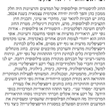
החוג להיסטוריה ופילוסופיה של המדעים והרעיונות היה חלק
ממכון כהן והפך להיות יחידה אקדמית עצמאית בשנת 2024.
בחוג יש תכניות לתואר שני, מחקרי או עיוני, ותכנית חוץ
תקציבית לפילוסופיה, מדע, ותרבות דיגיטלית. מטרת החוג
לקדם חשיבה רפלקטיבית - היסטורית או פילוסופית - אודות
גופי ידע, תיאוריות מדעיות או דפוסי מחשבה ורעיונות. אופי
החוג הוא ייחודי לעומת חוגים אחרים באקדמיה. איננו מקדמים
דיסציפלינה מדעית או גוף ידע מסוים, אלא כלים לבחינת
דיסציפלינות מדעיות והערכתן מהיבטים שונים. בחוג מונחלים
לתלמידים'ות כלים לבחינת דרכי ההתהוות של גופי ידע, וניתוח
מושגי-רעיוני של תכניהם מנקודת מבט פילוסופית רחבה. יש לנו
חברות וחברי סגל ותלמידים'ות בעלי רקע דיסציפלינרי מגוון,
למשל, באנתרופולוגיה, פיזיקה, כימיה, ביולוגיה, בלשנות,
סוציולוגיה, מתמטיקה, וטכנולוגיה. המשותף לפעילות המחקרית
וההוראה היא נקודת המבט הייחודית אודות גופי הידע השונים.
החוקרים והחוקרות בחוג בוחנים דיסציפלינות אלו בעזרת
חשיבה ״מסדר שני״. כיצד התהוו התיאוריות המרכזיות בגופי
הידע?
על רקע איזה אקלים חברתי ותרבותי נוסחו התיאוריות
המרכזיות?
מה השאלות הפילוסופיות שהעסיקו ומעסיקות את
המדענים וההוגים הפועלים במסגרת הדיסציפלינרית? כיצד נדד