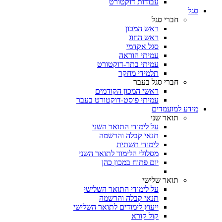
עבודות דוקטורט
סגל
חברי סגל
ראש המכון
ראש החוג
סגל אקדמי
עמיתי הוראה
עמיתי בתר-דוקטורט
תלמידי מחקר
חברי סגל בעבר
ראשי המכון הקודמים
עמיתי פוסט-דוקטורט בעבר
מידע למועמדים
תואר שני
על לימודי התואר השני
תנאי קבלה והרשמה
לימודי תשתית
מסלולי הלימוד לתואר השני
יום פתוח במכון כהן
תואר שלישי
על לימודי התואר השלישי
תנאי קבלה והרשמה
ייעוץ לימודים לתואר השלישי
קול קורא