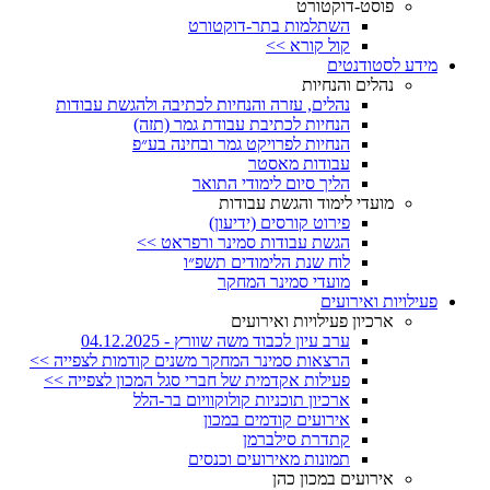
פוסט-דוקטורט
השתלמות בתר-דוקטורט
קול קורא >>
מידע לסטודנטים
נהלים והנחיות
נהלים, עזרה והנחיות לכתיבה ולהגשת עבודות
הנחיות לכתיבת עבודת גמר (תזה)
הנחיות לפרויקט גמר ובחינה בע״פ
עבודות מאסטר
הליך סיום לימודי התואר
מועדי לימוד והגשת עבודות
פירוט קורסים (ידיעון)
הגשת עבודות סמינר ורפראט >>
לוח שנת הלימודים תשפ״ו
מועדי סמינר המחקר
פעילויות ואירועים
ארכיון פעילויות ואירועים
ערב עיון לכבוד משה שוורץ - 04.12.2025
הרצאות סמינר המחקר משנים קודמות לצפייה >>
פעילות אקדמית של חברי סגל המכון לצפייה >>
ארכיון תוכניות קולוקוויום בר-הלל
אירועים קודמים במכון
קתדרת סילברמן
תמונות מאירועים וכנסים
אירועים במכון כהן