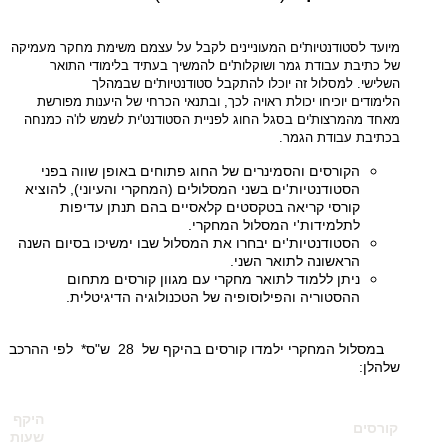
מיועד לסטודנטיות'ים המעוניינים לקבל על עצמם משימת מחקר מעמיקה
של כתיבת עבודת גמר ושוקלות'ים להמשיך בעתיד בלימודי התואר
השלישי. למסלול זה יוכלו להתקבל סטודנטיות'ים שבמהלך
הלימודים יוכיחו יכולת ראויה לכך, ובתנאי הכרחי של היענות מפורשת
מאחד מהמרצות'ים בסגל החוג לפניית הסטודנט'ית לשמש לו'ה כמנחה
בכתיבת עבודת הגמר
.
הקורסים והסמינרים של החוג פתוחים באופן שווה בפני
הסטודנטיות'ים בשני המסלולים (המחקרי והעיוני), להוציא
קורסי קריאה בטקסטים קלאסיים בהם תנתן עדיפות
לתלמידות'י המסלול המחקרי.
הסטודנטיות'ים יבחרו את המסלול שבו ימשיכו בסיום השנה
הראשונה לתואר השני.
ניתן ללמוד לתואר מחקרי עם מגוון קורסים מתחום
ההסטוריה והפילוסופיה של הטכנולוגיה הדיגיטלית.
במסלול המחקרי ילמדו קורסים בהיקף של 28 ש"ס* לפי ההרכב
שלהלן:
היקף
קורסים
שעות