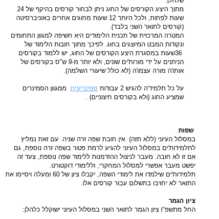
שלהלן
:
מתוך היצע הקורסים של החוג ניתן לבחור קורסים בהיקף של 24
שעות לפחות, ולכל היותר 12 שעות מחוגים אחרים באוניברסיטה
(קורסים לתואר השני בלבד)
.
המטרה המרכזית של תכנית הלימודים היא חשיפה למגוון התחומים
ונקודות המבט המיוצגים בחוג. לפיכך מתוך חובות הלימוד של
36שעות במסגרת היצע הקורסים של החוג, יש ללמוד בקורסים
הניתנים על ידי מורות'ים שונים, ולא יותר מ-9 ש"ס בקורסים של
אותו'ה מורה עצמו'ה (לא כולל שיעורי השלמה)
.
על כל תלמיד'ה להגיש 2 עבודות
סמינריונית
ממגוון הסמינרים
שמציע החוג (ולא בקורסים חיצוניים)
.
שפות
במסלול העיוני (ללא תזה) אין חובת שפה זרה שניה. עם זאת נמליץ
לתלמידות'ים במסלול העיוני להגיע לרמת פטור בשפה זרה נוספת, גם
אם זו לא חובה. מעבר לניצול ההזדמנות ללימוד שפה נוספת, צעד זה
יפשט מעבר אפשרי למסלול המחקרי, וללימודי דוקטורט
.
תלמידות'ים שילמדו את לימודי השפה, יקבלו ציון של 60 ומעלה ויסיימו את
התואר לא יחויבו בתשלום עבור קורסים אלו
.
ציון הגמר
החל מתשפ"ו ציון הגמר לתואר השני במסלול העיוני ישוקלל כלהלן
: