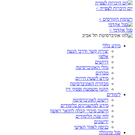
יום היכרות לצפייה >
רשימת הקורסים >
סגל אקדמי >
מידע כללי
יצירת קשר ודרכי הגעה
אלפון
דרושים
נהלי האוניברסיטה
מכרזים
מידע לשעת חירום
מבקרת האוניברסיטה
תקנון משמעת ופסקי דין
לימודים
רישום לאוניברסיטה
מידע למתעניינים בלימודים
חישוב סיכויי קבלה לתואר ראשון
לוח שנת הלימודים
ידיעונים
כניסה לאזור האישי
סגל ומינהלה