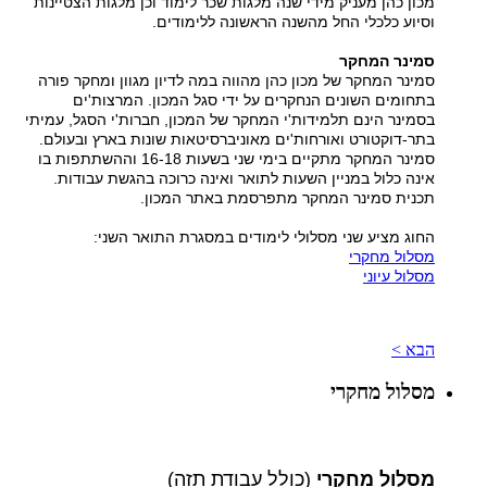
מכון כהן מעניק מידי שנה מלגות שכר לימוד וכן מלגות הצטיינות
וסיוע כלכלי החל מהשנה הראשונה ללימודים
.
סמינר המחקר
סמינר המחקר של מכון כהן מהווה במה לדיון מגוון ומחקר פורה
בתחומים השונים הנחקרים על ידי סגל המכון. המרצות'ים
בסמינר הינם תלמידות'י המחקר של המכון, חברות'י הסגל, עמיתי
בתר-דוקטורט ואורחות'ים מאוניברסיטאות שונות בארץ ובעולם
.
סמינר המחקר מתקיים בימי שני בשעות 16-18 וההשתתפות בו
אינה כלול במניין השעות לתואר ואינה כרוכה בהגשת עבודות
.
תכנית סמינר המחקר מתפרסמת באתר המכון
.
החוג מציע שני מסלולי לימודים במסגרת התואר השני:
מסלול מחקרי
מסלול עיוני
הבא >
מסלול מחקרי
מסלול מחקרי
)
כולל עבודת תזה)