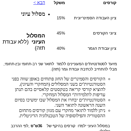
הבא >
קורסים
משקל
מסלול עיוני
ציון העבודה הסמינריונית
15%
ציוני הקורסים
45%
המסלול
העיוני
(ללא עבודת
תזה)
ציון עבודת הגמר
40%
מיועד לסטודנטיות'ים המעוניינים ללמוד לתואר שני רב-תחומי ובין-תחומי,
מבלי להתחייב לכתיבת עבודת גמר (תזה)
.
הקורסים והסמינרים של החוג פתוחים באופן שווה בפני
הסטודנטיות'ים בשני המסלולים (המחקרי והעיוני),
להוציא קורסי קריאה בטקסטים קלאסיים בהם תנתן
עדיפות לתלמידות'י המסלול המחקרי.
הסטודנטיות'ים יבחרו את המסלול שבו ימשיכו בסיום
השנה הראשונה לתואר השני.
ניתן ללמוד לתואר מחקרי עם מגוון קורסים מתחום
ההסטוריה והפילוסופיה של הטכנולוגיה הדיגיטלית.
במסלול העיוני ילמדו קורסים בהיקף של
36
ש"ס
,
לפי ההרכב