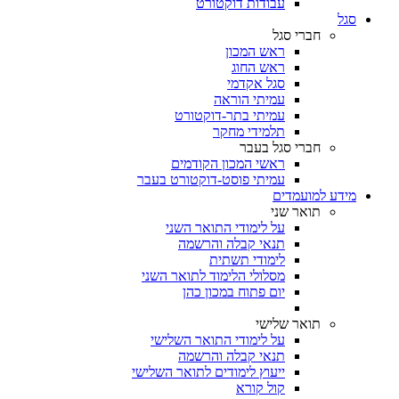
עבודות דוקטורט
סגל
חברי סגל
ראש המכון
ראש החוג
סגל אקדמי
עמיתי הוראה
עמיתי בתר-דוקטורט
תלמידי מחקר
חברי סגל בעבר
ראשי המכון הקודמים
עמיתי פוסט-דוקטורט בעבר
מידע למועמדים
תואר שני
על לימודי התואר השני
תנאי קבלה והרשמה
לימודי תשתית
מסלולי הלימוד לתואר השני
יום פתוח במכון כהן
תואר שלישי
על לימודי התואר השלישי
תנאי קבלה והרשמה
ייעוץ לימודים לתואר השלישי
קול קורא