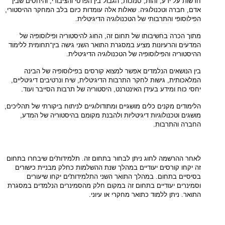
חדשות על ידע, זהות, סמכות, הגבול בין הפרטי והציבורי, והיחסים שבין
אדם, חברה וטכנולוגיה. שאלות אלה עומדות כיום בלב המחקר ההיסטורי,
הפילוסופי והתרבותי של הטכנולוגיה הדיגיטלית.
מתוך הכרה בחשיבותו של תחום זה, החוג להיסטוריה ופילוסופיה של
המדעים והרעיונות מציע במסגרת התואר השני גישה בין־תחומית ללימוד
ההיסטוריה והפילוסופיה של הטכנולוגיה הדיגיטלית.
בין הנושאים הנלמדים אפשר למצוא קורסים בפילוסופיה של הבינה
המלאכותית, גישות לחקר התרבות הדיגיטלית, שיח ונרטיבים דיגיטליים,
יחסי כוח ומידע בעידן האינטרנט, היסטוריה של תרבות הסייבר ועוד.
הלימודים מקנים כלים מושגיים ומתודולוגיים לניתוח ביקורתי של תהליכים,
מושגים וטכנולוגיות דיגיטליות ולהבנת מקומם בהיסטוריה של המדע,
החברה והתרבות.
לאחר ההרשמה לחוג ניתן לבחור בתחום זה. תלמידות'ים שיבחרו בתחום
זה יקחו קורסים יעודיים במהלך שנת ההשלמות כחלק מבניית כישורים
בסיסיים בתחום. במהלך התואר השני התלמידות'ים יקחו שיעורים
וסמינרים יעודיים בתחום זה במקום חלק מהסמינרים הנלמדים במסגרת
התואר. ניתן ללמוד כתואר מחקרי או עיוני.