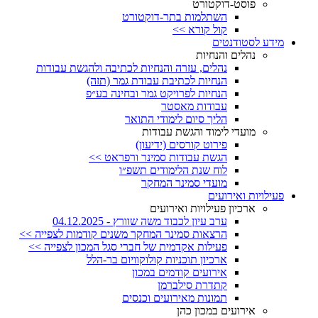
פוסט-דוקטורט
השתלמות בתר-דוקטורט
קול קורא >>
מידע לסטודנטים
נהלים והנחיות
נהלים, עזרה והנחיות לכתיבה ולהגשת עבודות
הנחיות לכתיבת עבודת גמר (תזה)
הנחיות לפרויקט גמר ובחינה בע״פ
עבודות מאסטר
הליך סיום לימודי התואר
מועדי לימוד והגשת עבודות
פירוט קורסים (ידיעון)
הגשת עבודות סמינר ורפראט >>
לוח שנת הלימודים תשפ״ו
מועדי סמינר המחקר
פעילויות ואירועים
ארכיון פעילויות ואירועים
ערב עיון לכבוד משה שוורץ - 04.12.2025
הרצאות סמינר המחקר משנים קודמות לצפייה >>
פעילות אקדמית של חברי סגל המכון לצפייה >>
ארכיון תוכניות קולוקוויום בר-הלל
אירועים קודמים במכון
קתדרת סילברמן
תמונות מאירועים וכנסים
אירועים במכון כהן