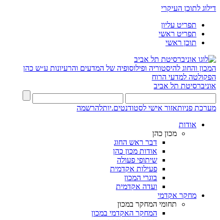
דילוג לתוכן העיקרי
תפריט עליון
תפריט ראשי
תוכן ראשי
המכון והחוג להיסטוריה ופילוסופיה של המדעים והרעיונות ע״ש כהן
הפקולטה למדעי הרוח
אוניברסיטת תל אביב
מערכת פניות
אזור אישי לסטודנטים.יות
להרשמה
אודות
מכון כהן
דבר ראש החוג
אודות מכון כהן
שיתופי פעולה
פעילות אקדמית
בוגרי המכון
ועדה אקדמית
מחקר אקדמי
תחומי המחקר במכון
המחקר האקדמי במכון