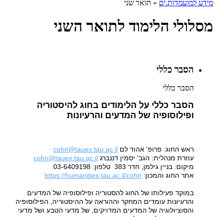
מידע למועמדות.ים
»
תואר שני
מסלולי הלימוד לתואר השני
הסבר כללי
הסבר כללי
הסבר כללי על הלימודים בחוג להיסטוריה
ופילוסופיה של המדעים והרעיונות
ראש החוג: פרופ' אהוד לם
cohn@tauex.tau.ac.il
עוזרת מנהלית: הגב' יסמין דננברג
cohn@tauex.tau.ac.il
מיקום: בניין גילמן, חדר 383 טלפון: 03-6409198
אתר החוג והמכון:
cohn
https://humanities.tau.ac.il/
במוקד פעילותו של החוג להסטוריה ופילוסופיה של המדעים
והרעיונות עומדים המחקר וההוראה על ההיסטוריה, הפילוסופיה
והסוציולוגיה של המדעים המדויקים, של מדעי הטבע ושל מדעי