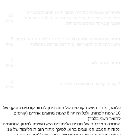
סמינרים ושעורים לבחירה מתוך היצע החוג להסטוריה
16
ופילוסופיה של המדעים והרעיונות. חובה להגיש עבודת
ש"ס
סמנריון באחד מהסמינרים הללו
סמינרים ושעורים נוספים לבחירה מתוך היצע החוג או מתוך
8
היצע הקורסים לתואר שני ביחידות אחרות בפקולטה
ש"ס
2
סמינר מתודולוגי
ש"ס
2
2 קורסי קריאה בטקסטים קלאסיים
ש"ס
כלומר, מתוך היצע הקורסים של החוג ניתן לבחור קורסים בהיקף של
16 שעות לפחות, ולכל היותר 8 שעות מחוגים אחרים (קורסים
לתואר השני בלבד)
.
המטרה המרכזית של תכנית הלימודים היא חשיפה למגוון התחומים
ונקודות המבט המיוצגים בחוג. לפיכך מתוך חובות הלימוד של 16
שעות במסגרת היצע הקורסים של המכון, יש ללמוד בקורסים