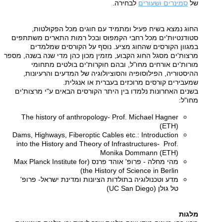
של
סמינרים ושעורים
לבחירה
.
החוג נמצא בשיח פעיל ומתמיד עם חוגים מכל הפקולטות,
סטודנטיות'ים מכל רחבי הקמפוס ובכל רמות התארים משתתפים
במגוון הקורסים שהחוג מציע. נוסף על הקורסים שמלמדים
מרצות'ים מסגל החוג הקבוע, מזמין מכון כהן מדי שנה בשנה, מספר
מורות'ים אורחים מחו"ל, ובהם חוקרות'ים בולטים מתחומי
ההיסטוריה, הפילוסופיה והסוציולוגיה של המדעים והרעיונות,
שמעבירים קורסים מרוכזים בעברית או אנגלית.
בשנים האחרונות נלמדו בין היתר הקורסים הבאים ע"י מרצות'ים
מחו"ל
:
The history of anthropology- Prof. Michael Hagner
(ETH)
Dams, Highways, Fiberoptic Cables etc.: Introduction
into the History and Theory of Infrastructures- Prof.
Monika Dommann (ETH)
מהי מחלה - פרופ' אוהד פרנס (Max Planck Institute for
the History of Science in Berlin)
מדע וטכנולוגיה בתולדות הציונות ומדינת ישראל- פרופ'
טל גולן (UC San Diego)
מלגות