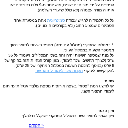
הניתנים על ידי מורות'ים שונים, ולא יותר מ-9 ש"ס בקורסים של
אותו'ה מורה עצמו'ה (לא כולל שיעורי השלמה)
.
על כל תלמיד'ה להגיש עבודה
סמינריונית
אחת במסגרת אחד
הסמינרים שמציע החוג (ולא בקורסים חיצוניים)
.
*
במסלול המחקרי (מסלול עם תזה) מספר השעות לתואר נמוך
ממספר השעות במסלול העיוני
.
על מנת שמספר השעות יהיה זהה בשני המסלולים ויעמוד על 36
ש"ס (לצורך תחשיבי שכר לימוד), מוזן קורס הנחיית תזה בהיקף של
8 ש"ס (בנוסף למכסת השעות במסלול המחקרי של 28 ש"ס)
.
להלן קישור לעיקרי
תקנות שכר לימוד לתואר שני
.
שפות
יש להשיג רמת "פטור" בשפה אירופית נוספת מלבד אנגלית עד תום
לימודי התואר השני
.
ציון הגמר
ציון הגמר לתואר השני במסלול המחקרי ישוקלל כדלהלן
:
< הקודם