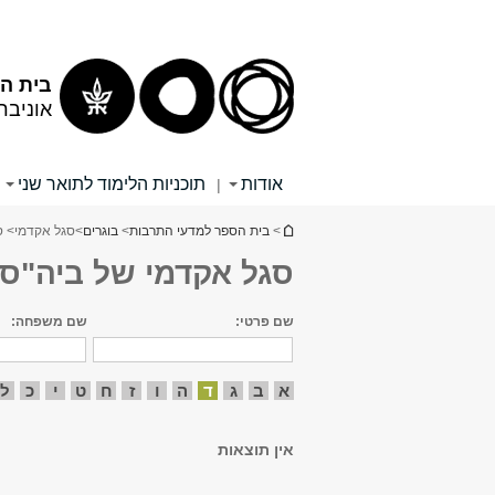
תוכן
תפריט
עליון
ראשי
בית הס
אוניבר
אודות
תוכניות הלימוד לתואר שני
|
הינך נמצא כאן
>
בית הספר למדעי התרבות
>
בוגרים
>
סגל אקדמי
> ס
סגל אקדמי של ביה"ס 
שם פרטי:
שם משפחה:
א
ב
ג
ד
ה
ו
ז
ח
ט
י
כ
ל
אין תוצאות