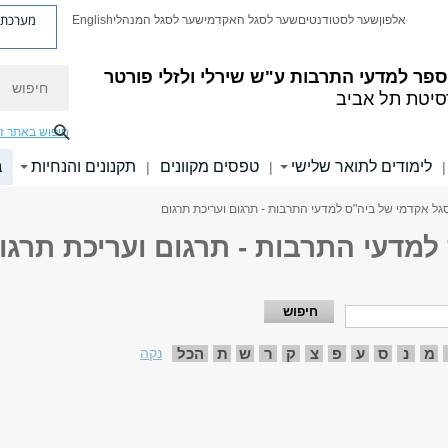
מערכת פ
אלפון
שער לסטודנטים
שער לסגל האקדמי
שער לסגל המנהלי
English
חיפוש
פר למדעי התרבות ע"ש שירלי ולזלי פורטר
סיטת תל אביב
חיפוש באתר ז
לימודים לתואר שלישי
טפסים מקוונים
תקנונים והנחיות
ב
|
|
|
גל אקדמי של ביה"ס למדעי התרבות - תרגום ועריכת תרגום
למדעי התרבות - תרגום ועריכת תרגו
מ
נ
ס
ע
פ
צ
ק
ר
ש
ת
הכל
נקה