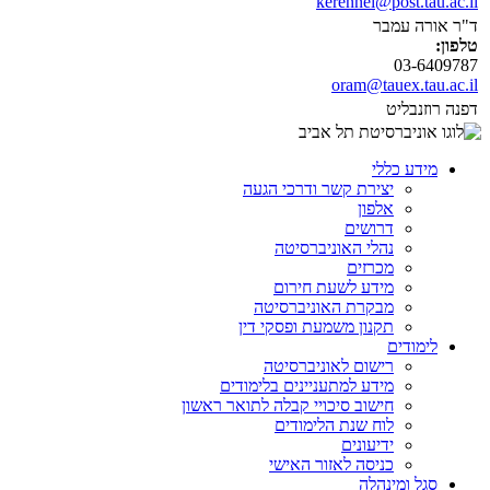
kerennei@post.tau.ac.il
ד"ר אורה עמבר
טלפון:
03-6409787
oram@tauex.tau.ac.il
דפנה רוזנבליט
מידע כללי
יצירת קשר ודרכי הגעה
אלפון
דרושים
נהלי האוניברסיטה
מכרזים
מידע לשעת חירום
מבקרת האוניברסיטה
תקנון משמעת ופסקי דין
לימודים
רישום לאוניברסיטה
מידע למתעניינים בלימודים
חישוב סיכויי קבלה לתואר ראשון
לוח שנת הלימודים
ידיעונים
כניסה לאזור האישי
סגל ומינהלה