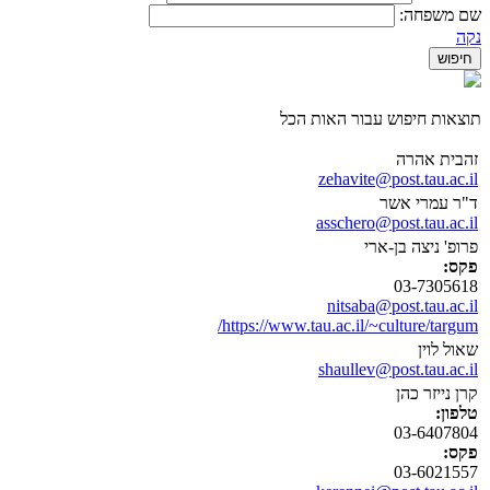
שם משפחה:
נקה
תוצאות חיפוש עבור האות הכל
זהבית אהרה
zehavite@post.tau.ac.il
ד"ר עמרי אשר
asschero@post.tau.ac.il
פרופ' ניצה בן-ארי
פקס:
03-7305618
nitsaba@post.tau.ac.il
https://www.tau.ac.il/~culture/targum/
שאול לוין
shaullev@post.tau.ac.il
קרן נייזר כהן
טלפון:
03-6407804
פקס:
03-6021557