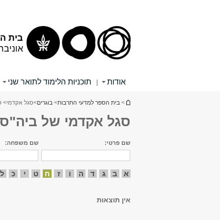
תוכן
תפריט
עליון
ראשי
בית הס
אוניבר
אודות
תוכניות הלימוד לתואר שני
|
הינך נמצא כאן
>
בית הספר למדעי התרבות
>
בוגרים
>
סגל אקדמי
> ס
סגל אקדמי של ביה"ס 
שם פרטי:
שם משפחה:
א
ב
ג
ד
ה
ו
ז
ח
ט
י
כ
ל
אין תוצאות