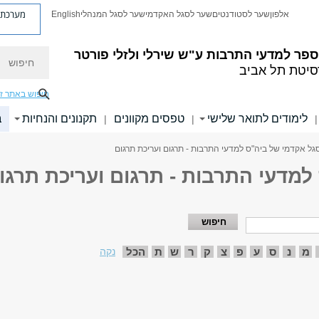
מערכת פ
אלפון
שער לסטודנטים
שער לסגל האקדמי
שער לסגל המנהלי
English
חיפוש
פר למדעי התרבות ע"ש שירלי ולזלי פורטר
סיטת תל אביב
חיפוש באתר ז
לימודים לתואר שלישי
טפסים מקוונים
תקנונים והנחיות
ב
|
|
|
גל אקדמי של ביה"ס למדעי התרבות - תרגום ועריכת תרגום
למדעי התרבות - תרגום ועריכת תרגו
מ
נ
ס
ע
פ
צ
ק
ר
ש
ת
הכל
נקה