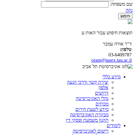
שם משפחה:
נקה
תוצאות חיפוש עבור האות ע
ד"ר אורה עמבר
טלפון:
03-6409787
oram@tauex.tau.ac.il
מידע כללי
יצירת קשר ודרכי הגעה
אלפון
דרושים
נהלי האוניברסיטה
מכרזים
מידע לשעת חירום
מבקרת האוניברסיטה
תקנון משמעת ופסקי דין
לימודים
רישום לאוניברסיטה