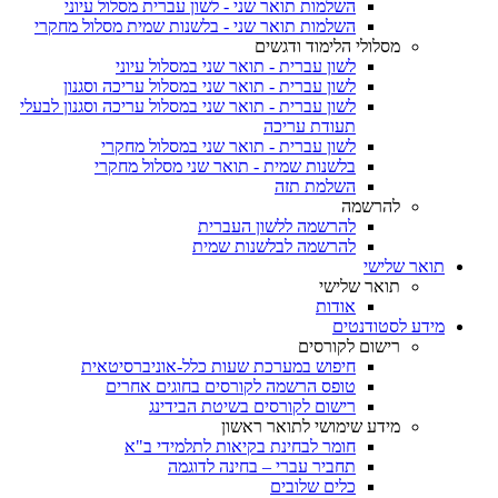
השלמות תואר שני - לשון עברית מסלול עיוני
השלמות תואר שני - בלשנות שמית מסלול מחקרי
מסלולי הלימוד ודגשים
לשון עברית - תואר שני במסלול עיוני
לשון עברית - תואר שני במסלול עריכה וסגנון
לשון עברית - תואר שני במסלול עריכה וסגנון לבעלי
תעודת עריכה
לשון עברית - תואר שני במסלול מחקרי
בלשנות שמית - תואר שני מסלול מחקרי
השלמת תזה
להרשמה
להרשמה ללשון העברית
להרשמה לבלשנות שמית
תואר שלישי
תואר שלישי
אודות
מידע לסטודנטים
רישום לקורסים
חיפוש במערכת שעות כלל-אוניברסיטאית
טופס הרשמה לקורסים בחוגים אחרים
רישום לקורסים בשיטת הבידינג
מידע שימושי לתואר ראשון
חומר לבחינת בקיאות לתלמידי ב"א
תחביר עברי – בחינה לדוגמה
כלים שלובים