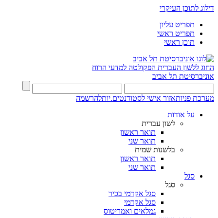
דילוג לתוכן העיקרי
תפריט עליון
תפריט ראשי
תוכן ראשי
החוג ללשון העברית
הפקולטה למדעי הרוח
אוניברסיטת תל אביב
מערכת פניות
אזור אישי לסטודנטים.יות
להרשמה
על אודות
לשון עברית
תואר ראשון
תואר שני
בלשנות שמית
תואר ראשון
תואר שני
סגל
סגל
סגל אקדמי בכיר
סגל אקדמי
גמלאים ואמריטוס