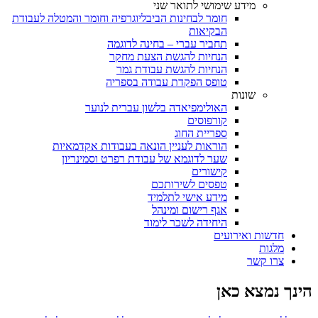
מידע שימושי לתואר שני
חומר לבחינות הביבליוגרפיה וחומר והמטלה לעבודת
הבקיאות
תחביר עברי – בחינה לדוגמה
הנחיות להגשת הצעת מחקר
הנחיות להגשת עבודת גמר
טופס הפקדת עבודה בספריה
שונות
האולימפיאדה בלשון עברית לנוער
קורפוסים
ספריית החוג
הוראות לעניין הונאה בעבודות אקדמאיות
שער לדוגמא של עבודת רפרט וסמינריון
קישורים
טפסים לשירותכם
מידע אישי לתלמיד
אגף רישום ומינהל
היחידה לשכר לימוד
חדשות ואירועים
מלגות
צרו קשר
הינך נמצא כאן