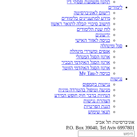
תקנון משמעת ופסקי דין
לימודים
רישום לאוניברסיטה
מידע למתעניינים בלימודים
חישוב סיכויי קבלה לתואר ראשון
לוח שנת הלימודים
ידיעונים
כניסה לאזור האישי
סגל ומינהלה
אגפים ומשרדי מינהלה
ארגון הסגל המנהלי
ארגון הסגל האקדמי הבכיר
ארגון הסגל האקדמי הזוטר
כניסה ל-My Tau
נגישות
נגישות בקמפוס
מניעה וטיפול בהטרדה מינית
הנחיות בדבר חוק חופש המידע
הצהרת נגישות
הגנת הפרטיות
תנאי שימוש
אוניברסיטת תל אביב
P.O. Box 39040, Tel Aviv 6997801