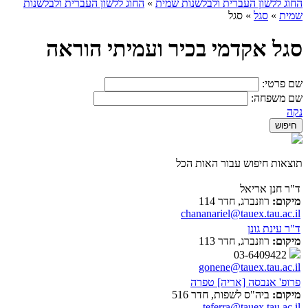
החוג ללשון העברית ולבלשנות שמית
»
החוג ללשון העברית ולבלשנות
שמית
»
סגל
»
סגל
סגל אקדמי בכיר ועמיתי הוראה
שם פרטי:
שם משפחה:
נקה
תוצאות חיפוש עבור האות הכל
ד"ר חנן אריאל
מיקום:
רוזנברג, חדר 114
chananariel@tauex.tau.ac.il
ד"ר עינת גונן
מיקום:
רוזנברג, חדר 113
03-6409422
gonene@tauex.tau.ac.il
פרופ' אנבסה [אריה] טפרה
מיקום:
ביה"ס לשפות, חדר 516
teferra@tauex.tau.ac.il