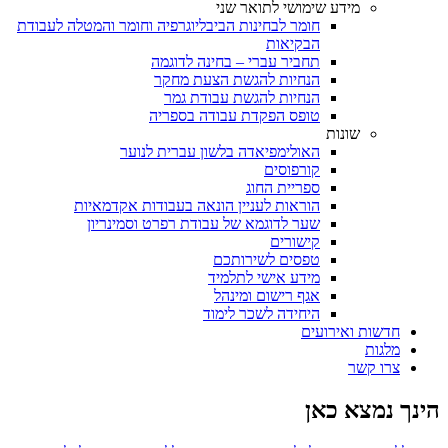
מידע שימושי לתואר שני
חומר לבחינות הביבליוגרפיה וחומר והמטלה לעבודת
הבקיאות
תחביר עברי – בחינה לדוגמה
הנחיות להגשת הצעת מחקר
הנחיות להגשת עבודת גמר
טופס הפקדת עבודה בספריה
שונות
האולימפיאדה בלשון עברית לנוער
קורפוסים
ספריית החוג
הוראות לעניין הונאה בעבודות אקדמאיות
שער לדוגמא של עבודת רפרט וסמינריון
קישורים
טפסים לשירותכם
מידע אישי לתלמיד
אגף רישום ומינהל
היחידה לשכר לימוד
חדשות ואירועים
מלגות
צרו קשר
הינך נמצא כאן