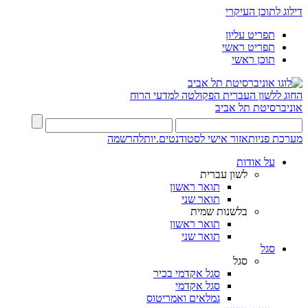
דילוג לתוכן העיקרי
תפריט עליון
תפריט ראשי
תוכן ראשי
החוג ללשון העברית
הפקולטה למדעי הרוח
אוניברסיטת תל אביב
מערכת פניות
אזור אישי לסטודנטים.יות
להרשמה
על אודות
לשון עברית
תואר ראשון
תואר שני
בלשנות שמית
תואר ראשון
תואר שני
סגל
סגל
סגל אקדמי בכיר
סגל אקדמי
גמלאים ואמריטוס