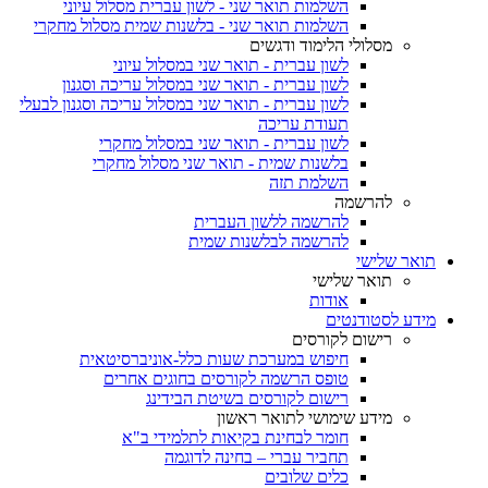
השלמות תואר שני - לשון עברית מסלול עיוני
השלמות תואר שני - בלשנות שמית מסלול מחקרי
מסלולי הלימוד ודגשים
לשון עברית - תואר שני במסלול עיוני
לשון עברית - תואר שני במסלול עריכה וסגנון
לשון עברית - תואר שני במסלול עריכה וסגנון לבעלי
תעודת עריכה
לשון עברית - תואר שני במסלול מחקרי
בלשנות שמית - תואר שני מסלול מחקרי
השלמת תזה
להרשמה
להרשמה ללשון העברית
להרשמה לבלשנות שמית
תואר שלישי
תואר שלישי
אודות
מידע לסטודנטים
רישום לקורסים
חיפוש במערכת שעות כלל-אוניברסיטאית
טופס הרשמה לקורסים בחוגים אחרים
רישום לקורסים בשיטת הבידינג
מידע שימושי לתואר ראשון
חומר לבחינת בקיאות לתלמידי ב"א
תחביר עברי – בחינה לדוגמה
כלים שלובים