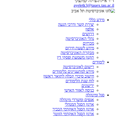
ד"ר איילת-צרלה קמינצקי
ayeletk3@tauex.tau.ac.il
מידע כללי
יצירת קשר ודרכי הגעה
אלפון
דרושים
נהלי האוניברסיטה
מכרזים
מידע לשעת חירום
מבקרת האוניברסיטה
תקנון משמעת ופסקי דין
לימודים
רישום לאוניברסיטה
מידע למתעניינים בלימודים
חישוב סיכויי קבלה לתואר ראשון
לוח שנת הלימודים
ידיעונים
כניסה לאזור האישי
סגל ומינהלה
אגפים ומשרדי מינהלה
ארגון הסגל המנהלי
ארגון הסגל האקדמי הבכיר
ארגון הסגל האקדמי הזוטר