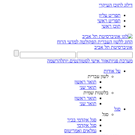
דילוג לתוכן העיקרי
תפריט עליון
תפריט ראשי
תוכן ראשי
החוג ללשון העברית
הפקולטה למדעי הרוח
אוניברסיטת תל אביב
מערכת פניות
אזור אישי לסטודנטים.יות
להרשמה
על אודות
לשון עברית
תואר ראשון
תואר שני
בלשנות שמית
תואר ראשון
תואר שני
סגל
סגל
סגל אקדמי בכיר
סגל אקדמי
גמלאים ואמריטוס