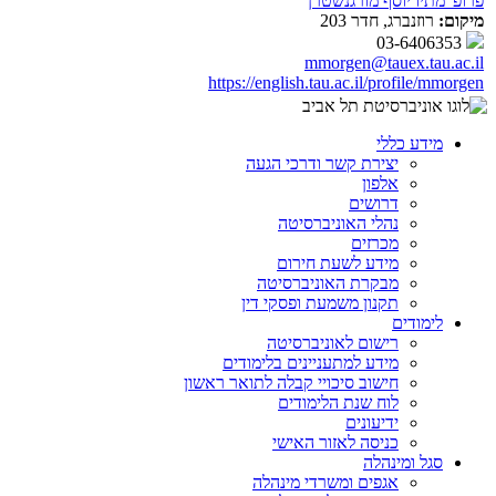
פרופ' מתיו יוסף מורגנשטרן
מיקום:
רוזנברג, חדר 203
03-6406353
mmorgen@tauex.tau.ac.il
https://english.tau.ac.il/profile/mmorgen
מידע כללי
יצירת קשר ודרכי הגעה
אלפון
דרושים
נהלי האוניברסיטה
מכרזים
מידע לשעת חירום
מבקרת האוניברסיטה
תקנון משמעת ופסקי דין
לימודים
רישום לאוניברסיטה
מידע למתעניינים בלימודים
חישוב סיכויי קבלה לתואר ראשון
לוח שנת הלימודים
ידיעונים
כניסה לאזור האישי
סגל ומינהלה
אגפים ומשרדי מינהלה