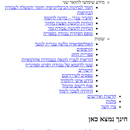
מידע שימושי לתואר שני
חומר לבחינות הביבליוגרפיה וחומר והמטלה לעבודת
הבקיאות
תחביר עברי – בחינה לדוגמה
הנחיות להגשת הצעת מחקר
הנחיות להגשת עבודת גמר
טופס הפקדת עבודה בספריה
שונות
האולימפיאדה בלשון עברית לנוער
קורפוסים
ספריית החוג
הוראות לעניין הונאה בעבודות אקדמאיות
שער לדוגמא של עבודת רפרט וסמינריון
קישורים
טפסים לשירותכם
מידע אישי לתלמיד
אגף רישום ומינהל
היחידה לשכר לימוד
חדשות ואירועים
מלגות
צרו קשר
הינך נמצא כאן