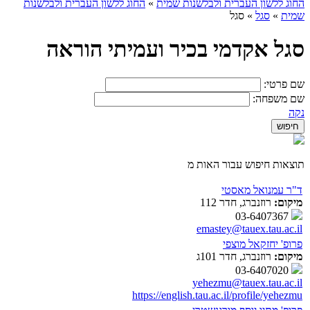
החוג ללשון העברית ולבלשנות שמית
»
החוג ללשון העברית ולבלשנות
שמית
»
סגל
»
סגל
סגל אקדמי בכיר ועמיתי הוראה
שם פרטי:
שם משפחה:
נקה
תוצאות חיפוש עבור האות מ
ד"ר עמנואל מאסטי
מיקום:
רוזנברג, חדר 112
03-6407367
emastey@tauex.tau.ac.il
פרופ' יחזקאל מוצפי
מיקום:
רוזנברג, חדר 101ג
03-6407020
yehezmu@tauex.tau.ac.il
https://english.tau.ac.il/profile/yehezmu