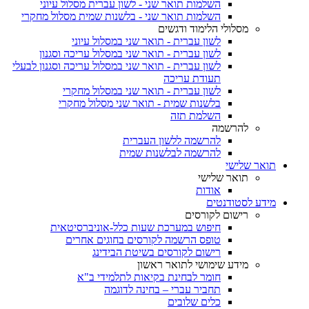
השלמות תואר שני - לשון עברית מסלול עיוני
השלמות תואר שני - בלשנות שמית מסלול מחקרי
מסלולי הלימוד ודגשים
לשון עברית - תואר שני במסלול עיוני
לשון עברית - תואר שני במסלול עריכה וסגנון
לשון עברית - תואר שני במסלול עריכה וסגנון לבעלי
תעודת עריכה
לשון עברית - תואר שני במסלול מחקרי
בלשנות שמית - תואר שני מסלול מחקרי
השלמת תזה
להרשמה
להרשמה ללשון העברית
להרשמה לבלשנות שמית
תואר שלישי
תואר שלישי
אודות
מידע לסטודנטים
רישום לקורסים
חיפוש במערכת שעות כלל-אוניברסיטאית
טופס הרשמה לקורסים בחוגים אחרים
רישום לקורסים בשיטת הבידינג
מידע שימושי לתואר ראשון
חומר לבחינת בקיאות לתלמידי ב"א
תחביר עברי – בחינה לדוגמה
כלים שלובים