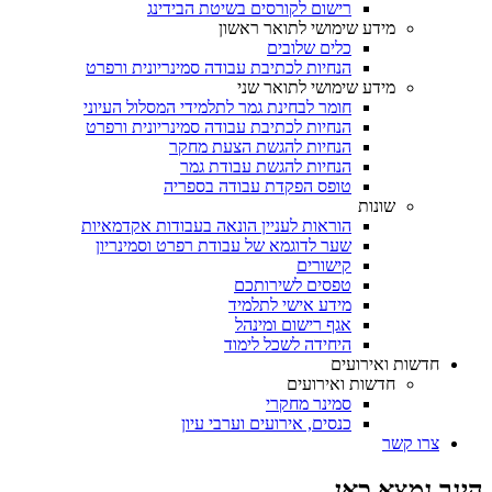
רישום לקורסים בשיטת הבידינג
מידע שימושי לתואר ראשון
כלים שלובים
הנחיות לכתיבת עבודה סמינריונית ורפרט
מידע שימושי לתואר שני
חומר לבחינת גמר לתלמידי המסלול העיוני
הנחיות לכתיבת עבודה סמינריונית ורפרט
הנחיות להגשת הצעת מחקר
הנחיות להגשת עבודת גמר
טופס הפקדת עבודה בספריה
שונות
הוראות לעניין הונאה בעבודות אקדמאיות
שער לדוגמא של עבודת רפרט וסמינריון
קישורים
טפסים לשירותכם
מידע אישי לתלמיד
אגף רישום ומינהל
היחידה לשכל לימוד
חדשות ואירועים
חדשות ואירועים
סמינר מחקרי
כנסים, אירועים וערבי עיון
צרו קשר
הינך נמצא כאן