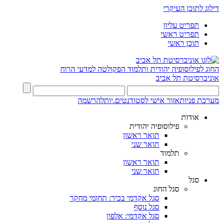
דילוג לתוכן העיקרי
תפריט עליון
תפריט ראשי
תוכן ראשי
החוג לפילוסופיה יהודית ותלמוד
הפקולטה למדעי הרוח
אוניברסיטת תל אביב
מערכת פניות
אזור אישי לסטודנטים.יות
להרשמה
אודות
פילוסופיה יהודית
תואר ראשון
תואר שני
תלמוד
תואר ראשון
תואר שני
סגל
סגל החוג
סגל אקדמי בכיר: תחומי מחקר
סגל נוסף
סגל אקדמי: אלפון