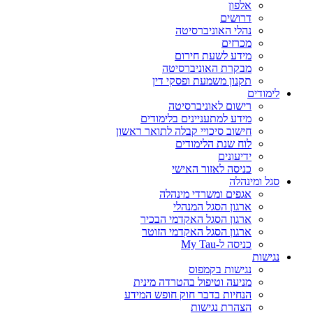
אלפון
דרושים
נהלי האוניברסיטה
מכרזים
מידע לשעת חירום
מבקרת האוניברסיטה
תקנון משמעת ופסקי דין
לימודים
רישום לאוניברסיטה
מידע למתעניינים בלימודים
חישוב סיכויי קבלה לתואר ראשון
לוח שנת הלימודים
ידיעונים
כניסה לאזור האישי
סגל ומינהלה
אגפים ומשרדי מינהלה
ארגון הסגל המנהלי
ארגון הסגל האקדמי הבכיר
ארגון הסגל האקדמי הזוטר
כניסה ל-My Tau
נגישות
נגישות בקמפוס
מניעה וטיפול בהטרדה מינית
הנחיות בדבר חוק חופש המידע
הצהרת נגישות