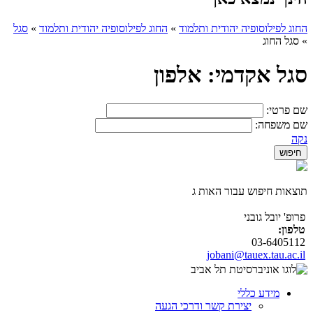
החוג לפילוסופיה יהודית ותלמוד
»
החוג לפילוסופיה יהודית ותלמוד
»
סגל
»
סגל החוג
סגל אקדמי: אלפון
שם פרטי:
שם משפחה:
נקה
תוצאות חיפוש עבור האות ג
פרופ' יובל גובני
טלפון:
03-6405112
jobani@tauex.tau.ac.il
מידע כללי
יצירת קשר ודרכי הגעה