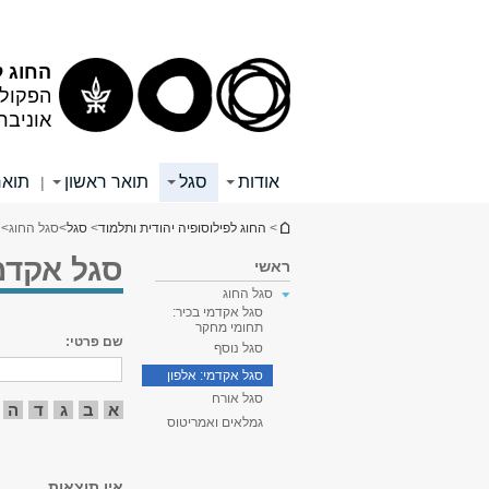
תוכן
תפריט
עליון
ראשי
החוג ל
הפקולט
אוניבר
אודות
סגל
תואר ראשון
תואר
|
הינך נמצא כאן
>
החוג לפילוסופיה יהודית ותלמוד
>
סגל
>
סגל החוג
> 
סגל אקדמי
ראשי
סגל החוג
סגל אקדמי בכיר:
תחומי מחקר
שם פרטי:
סגל נוסף
סגל אקדמי: אלפון
סגל אורח
א
ב
ג
ד
ה
גמלאים ואמריטוס
אין תוצאות