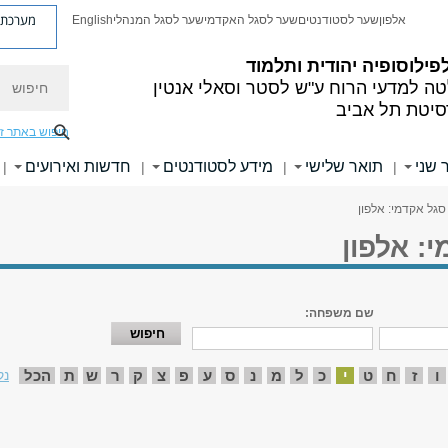
מערכת פ
אלפון
שער לסטודנטים
שער לסגל האקדמי
שער לסגל המנהלי
English
פילוסופיה יהודית ותלמוד
חיפוש
ה למדעי הרוח
ע"ש לסטר וסאלי אנטין
סיטת תל אביב
חיפוש באתר ז
 שני
תואר שלישי
מידע לסטודנטים
חדשות ואירועים
|
|
|
|
סגל אקדמי: אלפון
: אלפון
שם משפחה:
ו
ז
ח
ט
י
כ
ל
מ
נ
ס
ע
פ
צ
ק
ר
ש
ת
הכל
נק