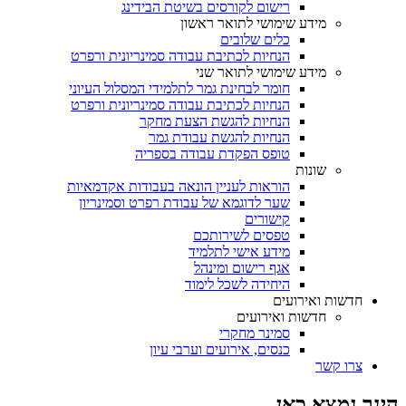
רישום לקורסים בשיטת הבידינג
מידע שימושי לתואר ראשון
כלים שלובים
הנחיות לכתיבת עבודה סמינריונית ורפרט
מידע שימושי לתואר שני
חומר לבחינת גמר לתלמידי המסלול העיוני
הנחיות לכתיבת עבודה סמינריונית ורפרט
הנחיות להגשת הצעת מחקר
הנחיות להגשת עבודת גמר
טופס הפקדת עבודה בספריה
שונות
הוראות לעניין הונאה בעבודות אקדמאיות
שער לדוגמא של עבודת רפרט וסמינריון
קישורים
טפסים לשירותכם
מידע אישי לתלמיד
אגף רישום ומינהל
היחידה לשכל לימוד
חדשות ואירועים
חדשות ואירועים
סמינר מחקרי
כנסים, אירועים וערבי עיון
צרו קשר
הינך נמצא כאן