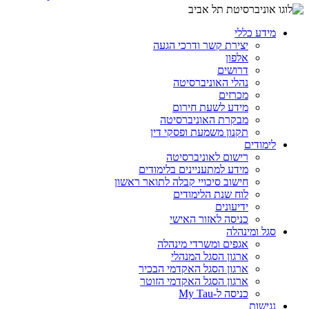
מידע כללי
יצירת קשר ודרכי הגעה
אלפון
דרושים
נהלי האוניברסיטה
מכרזים
מידע לשעת חירום
מבקרת האוניברסיטה
תקנון משמעת ופסקי דין
לימודים
רישום לאוניברסיטה
מידע למתעניינים בלימודים
חישוב סיכויי קבלה לתואר ראשון
לוח שנת הלימודים
ידיעונים
כניסה לאזור האישי
סגל ומינהלה
אגפים ומשרדי מינהלה
ארגון הסגל המנהלי
ארגון הסגל האקדמי הבכיר
ארגון הסגל האקדמי הזוטר
כניסה ל-My Tau
נגישות