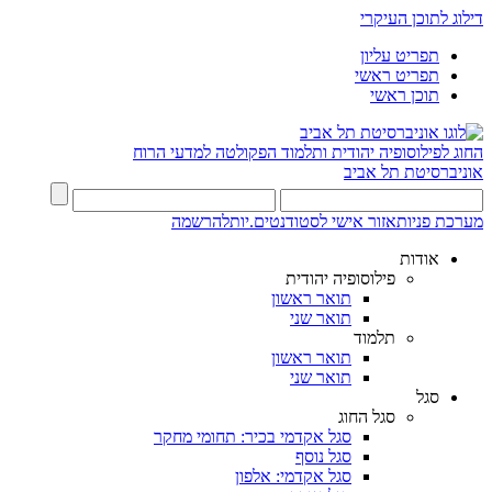
דילוג לתוכן העיקרי
תפריט עליון
תפריט ראשי
תוכן ראשי
החוג לפילוסופיה יהודית ותלמוד
הפקולטה למדעי הרוח
אוניברסיטת תל אביב
מערכת פניות
אזור אישי לסטודנטים.יות
להרשמה
אודות
פילוסופיה יהודית
תואר ראשון
תואר שני
תלמוד
תואר ראשון
תואר שני
סגל
סגל החוג
סגל אקדמי בכיר: תחומי מחקר
סגל נוסף
סגל אקדמי: אלפון