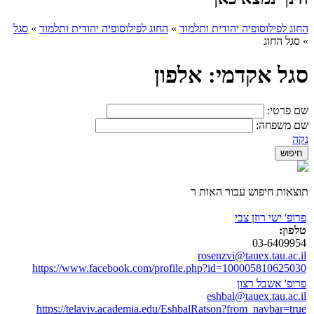
החוג לפילוסופיה יהודית ותלמוד
»
החוג לפילוסופיה יהודית ותלמוד
»
סגל
»
סגל החוג
סגל אקדמי: אלפון
שם פרטי:
שם משפחה:
נקה
תוצאות חיפוש עבור האות ר
פרופ' ישי רוזן צבי
טלפון:
03-6409954
rosenzvi@tauex.tau.ac.il
https://www.facebook.com/profile.php?id=100005810625030
פרופ' אשבל רצון
eshbal@tauex.tau.ac.il
https://telaviv.academia.edu/EshbalRatson?from_navbar=true