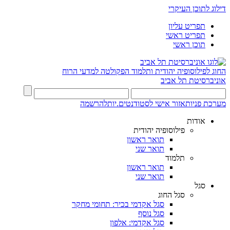
דילוג לתוכן העיקרי
תפריט עליון
תפריט ראשי
תוכן ראשי
החוג לפילוסופיה יהודית ותלמוד
הפקולטה למדעי הרוח
אוניברסיטת תל אביב
מערכת פניות
אזור אישי לסטודנטים.יות
להרשמה
אודות
פילוסופיה יהודית
תואר ראשון
תואר שני
תלמוד
תואר ראשון
תואר שני
סגל
סגל החוג
סגל אקדמי בכיר: תחומי מחקר
סגל נוסף
סגל אקדמי: אלפון