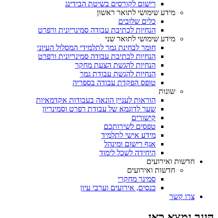
רישום לקורסים בשיטת הבידינג
מידע שימושי לתואר ראשון
כלים שלובים
הנחיות לכתיבת עבודה סמינריונית ורפרט
מידע שימושי לתואר שני
חומר לבחינת גמר לתלמידי המסלול העיוני
הנחיות לכתיבת עבודה סמינריונית ורפרט
הנחיות להגשת הצעת מחקר
הנחיות להגשת עבודת גמר
טופס הפקדת עבודה בספריה
שונות
הוראות לעניין הונאה בעבודות אקדמאיות
שער לדוגמא של עבודת רפרט וסמינריון
קישורים
טפסים לשירותכם
מידע אישי לתלמיד
אגף רישום ומינהל
היחידה לשכל לימוד
חדשות ואירועים
חדשות ואירועים
סמינר מחקרי
כנסים, אירועים וערבי עיון
צרו קשר
הינך נמצא כאן