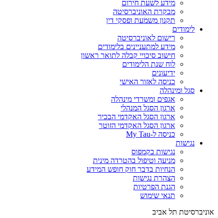
מידע לשעת חירום
מבקרת האוניברסיטה
תקנון משמעת ופסקי דין
לימודים
רישום לאוניברסיטה
מידע למתעניינים בלימודים
חישוב סיכויי קבלה לתואר ראשון
לוח שנת הלימודים
ידיעונים
כניסה לאזור האישי
סגל ומינהלה
אגפים ומשרדי מינהלה
ארגון הסגל המנהלי
ארגון הסגל האקדמי הבכיר
ארגון הסגל האקדמי הזוטר
כניסה ל-My Tau
נגישות
נגישות בקמפוס
מניעה וטיפול בהטרדה מינית
הנחיות בדבר חוק חופש המידע
הצהרת נגישות
הגנת הפרטיות
תנאי שימוש
אוניברסיטת תל אביב