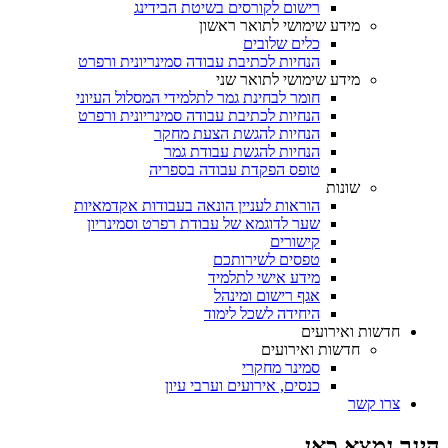
רישום לקורסים בשיטת הבידינג
מידע שימושי לתואר ראשון
כלים שלובים
הנחיות לכתיבת עבודה סמינריונית ורפרט
מידע שימושי לתואר שני
חומר לבחינת גמר לתלמידי המסלול העיוני
הנחיות לכתיבת עבודה סמינריונית ורפרט
הנחיות להגשת הצעת מחקר
הנחיות להגשת עבודת גמר
טופס הפקדת עבודה בספריה
שונות
הוראות לעניין הונאה בעבודות אקדמאיות
שער לדוגמא של עבודת רפרט וסמינריון
קישורים
טפסים לשירותכם
מידע אישי לתלמיד
אגף רישום ומינהל
היחידה לשכל לימוד
חדשות ואירועים
חדשות ואירועים
סמינר מחקרי
כנסים, אירועים וערבי עיון
צרו קשר
הינך נמצא כאן