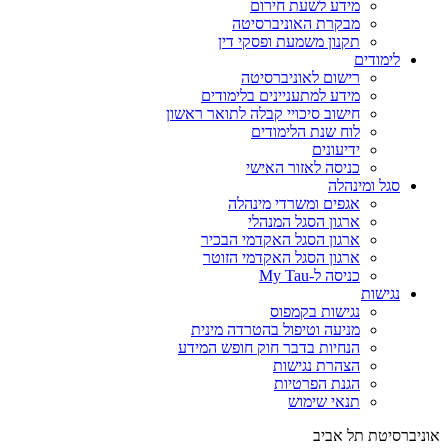
מידע לשעת חירום
מבקרת האוניברסיטה
תקנון משמעת ופסקי דין
לימודים
רישום לאוניברסיטה
מידע למתעניינים בלימודים
חישוב סיכויי קבלה לתואר ראשון
לוח שנת הלימודים
ידיעונים
כניסה לאזור האישי
סגל ומינהלה
אגפים ומשרדי מינהלה
ארגון הסגל המנהלי
ארגון הסגל האקדמי הבכיר
ארגון הסגל האקדמי הזוטר
כניסה ל-My Tau
נגישות
נגישות בקמפוס
מניעה וטיפול בהטרדה מינית
הנחיות בדבר חוק חופש המידע
הצהרת נגישות
הגנת הפרטיות
תנאי שימוש
אוניברסיטת תל אביב