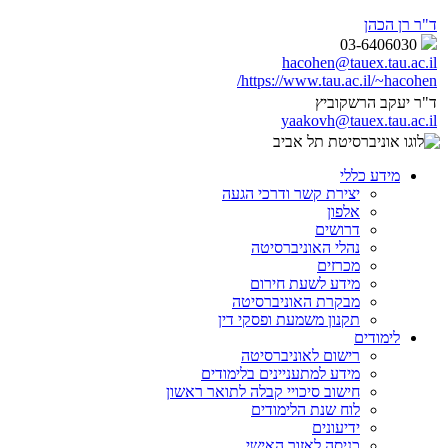
ד"ר רן הכהן
03-6406030
hacohen@tauex.tau.ac.il
https://www.tau.ac.il/~hacohen/
ד"ר יעקב הרשקוביץ
yaakovh@tauex.tau.ac.il
מידע כללי
יצירת קשר ודרכי הגעה
אלפון
דרושים
נהלי האוניברסיטה
מכרזים
מידע לשעת חירום
מבקרת האוניברסיטה
תקנון משמעת ופסקי דין
לימודים
רישום לאוניברסיטה
מידע למתעניינים בלימודים
חישוב סיכויי קבלה לתואר ראשון
לוח שנת הלימודים
ידיעונים
כניסה לאזור האישי