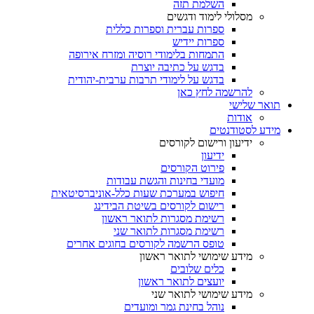
השלמת תזה
מסלולי לימוד ודגשים
ספרות עברית וספרות כללית
ספרות יידיש
התמחות בלימודי רוסיה ומזרח אירופה
בדגש על כתיבה יוצרת
בדגש על לימודי תרבות ערבית-יהודית
להרשמה לחץ כאן
תואר שלישי
אודות
מידע לסטודנטים
ידיעון ורישום לקורסים
ידיעון
פירוט הקורסים
מועדי בחינות והגשת עבודות
חיפוש במערכת שעות כלל-אוניברסיטאית
רישום לקורסים בשיטת הבידינג
רשימת מסגרות לתואר ראשון
רשימת מסגרות לתואר שני
טופס הרשמה לקורסים בחוגים אחרים
מידע שימושי לתואר ראשון
כלים שלובים
יועצים לתואר ראשון
מידע שימושי לתואר שני
נוהל בחינת גמר ומועדים