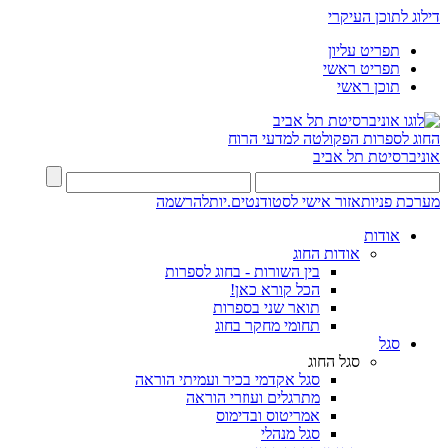
דילוג לתוכן העיקרי
תפריט עליון
תפריט ראשי
תוכן ראשי
החוג לספרות
הפקולטה למדעי הרוח
אוניברסיטת תל אביב
מערכת פניות
אזור אישי לסטודנטים.יות
להרשמה
אודות
אודות החוג
בין השורות - בחוג לספרות
הכל קורא כאן!
תואר שני בספרות
תחומי מחקר בחוג
סגל
סגל החוג
סגל אקדמי בכיר ועמיתי הוראה
מתרגלים ועוזרי הוראה
אמריטוס ובדימוס
סגל מנהלי