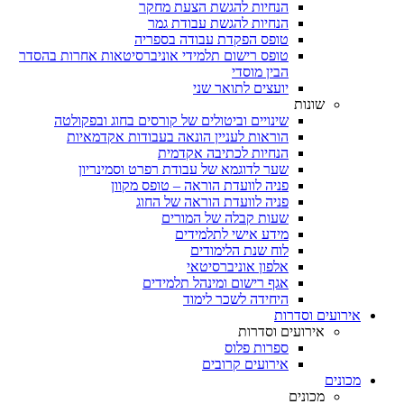
הנחיות להגשת הצעת מחקר
הנחיות להגשת עבודת גמר
טופס הפקדת עבודה בספריה
טופס רישום תלמידי אוניברסיטאות אחרות בהסדר
הבין מוסדי
יועצים לתואר שני
שונות
שינויים וביטולים של קורסים בחוג ובפקולטה
הוראות לעניין הונאה בעבודות אקדמאיות
הנחיות לכתיבה אקדמית
שער לדוגמא של עבודת רפרט וסמינריון
פניה לוועדת הוראה – טופס מקוון
פניה לוועדת הוראה של החוג
שעות קבלה של המורים
מידע אישי לתלמידים
לוח שנת הלימודים
אלפון אוניברסיטאי
אגף רישום ומינהל תלמידים
היחידה לשכר לימוד
אירועים וסדרות
אירועים וסדרות
ספרות פלוס
אירועים קרובים
מכונים
מכונים