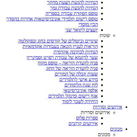
הנחיות להגשת הצעת מחקר
הנחיות להגשת עבודת גמר
טופס הפקדת עבודה בספריה
טופס רישום תלמידי אוניברסיטאות אחרות בהסדר
הבין מוסדי
יועצים לתואר שני
שונות
שינויים וביטולים של קורסים בחוג ובפקולטה
הוראות לעניין הונאה בעבודות אקדמאיות
הנחיות לכתיבה אקדמית
שער לדוגמא של עבודת רפרט וסמינריון
פניה לוועדת הוראה – טופס מקוון
פניה לוועדת הוראה של החוג
שעות קבלה של המורים
מידע אישי לתלמידים
לוח שנת הלימודים
אלפון אוניברסיטאי
אגף רישום ומינהל תלמידים
היחידה לשכר לימוד
אירועים וסדרות
אירועים וסדרות
ספרות פלוס
אירועים קרובים
מכונים
מכונים