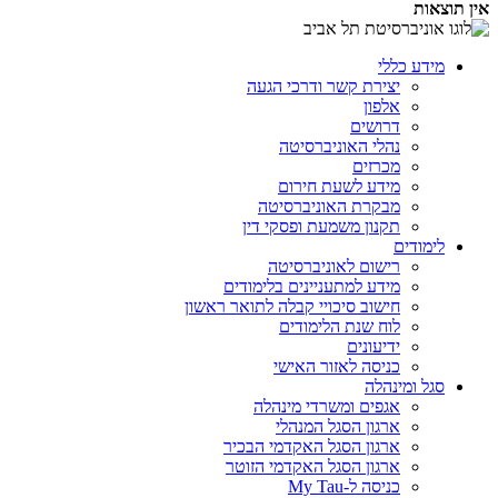
אין תוצאות
מידע כללי
יצירת קשר ודרכי הגעה
אלפון
דרושים
נהלי האוניברסיטה
מכרזים
מידע לשעת חירום
מבקרת האוניברסיטה
תקנון משמעת ופסקי דין
לימודים
רישום לאוניברסיטה
מידע למתעניינים בלימודים
חישוב סיכויי קבלה לתואר ראשון
לוח שנת הלימודים
ידיעונים
כניסה לאזור האישי
סגל ומינהלה
אגפים ומשרדי מינהלה
ארגון הסגל המנהלי
ארגון הסגל האקדמי הבכיר
ארגון הסגל האקדמי הזוטר
כניסה ל-My Tau