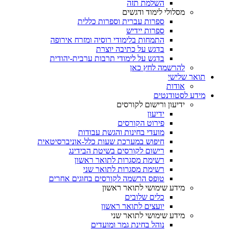
השלמת תזה
מסלולי לימוד ודגשים
ספרות עברית וספרות כללית
ספרות יידיש
התמחות בלימודי רוסיה ומזרח אירופה
בדגש על כתיבה יוצרת
בדגש על לימודי תרבות ערבית-יהודית
להרשמה לחץ כאן
תואר שלישי
אודות
מידע לסטודנטים
ידיעון ורישום לקורסים
ידיעון
פירוט הקורסים
מועדי בחינות והגשת עבודות
חיפוש במערכת שעות כלל-אוניברסיטאית
רישום לקורסים בשיטת הבידינג
רשימת מסגרות לתואר ראשון
רשימת מסגרות לתואר שני
טופס הרשמה לקורסים בחוגים אחרים
מידע שימושי לתואר ראשון
כלים שלובים
יועצים לתואר ראשון
מידע שימושי לתואר שני
נוהל בחינת גמר ומועדים