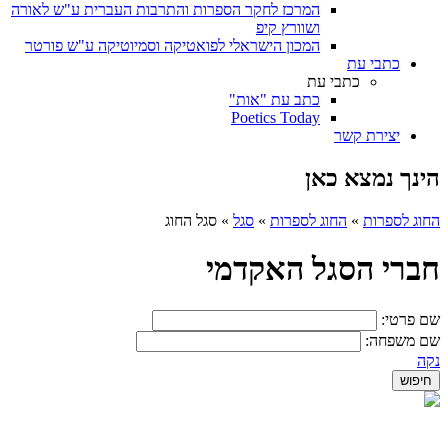
המרכז לחקר הספרות והתרבות העברית ע"ש לאורה
ושוורץ קיפ
המכון הישראלי לפואטיקה וסמיוטיקה ע"ש פורטר
כתבי עת
כתבי עת
כתב עת "אות"
Poetics Today
יצירת קשר
הינך נמצא כאן
החוג לספרות
»
החוג לספרות
»
סגל
»
סגל החוג
חברי הסגל האקדמי
שם פרטי:
שם משפחה:
נקה