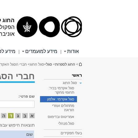
תוכן
תפריט
עליון
ראשי
החוג 
הפקולט
אוניבר
אודות
מידע למועמדים
מידע לס
|
|
הינך נמצא כאן
>
החוג לספרות
>
סגל
>
סגל החוג
> חברי הסגל האקדמ
חברי הסג
ראשי
סגל החוג
סגל אקדמי בכיר:
תחומי מחקר
שם פרטי:
סגל אקדמי: אלפון
מתרגלים ועוזרי
הוראה
א
ב
ג
ד
ה
אמריטוס ובדימוס
סגל מנהלי
תוצאות חיפוש עבור
בעלי תפקידים
שם