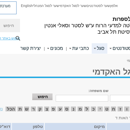
מערכת פ
אלפון
שער לסטודנטים
שער לסגל האקדמי
שער לסגל המנהלי
English
לספרות
חיפוש
ה למדעי הרוח
ע"ש לסטר וסאלי אנטין
סיטת תל אביב
חיפוש באתר ז
טודנטים
סגל
כתבי עת
מכונים
יצירת קשר
|
|
י
ל האקדמי
שם משפחה:
ו
ז
ח
ט
י
כ
ל
מ
נ
ס
ע
פ
צ
ק
ר
ש
ת
הכל
נק
 האות ד
מיקום
טלפון
דוא"ל