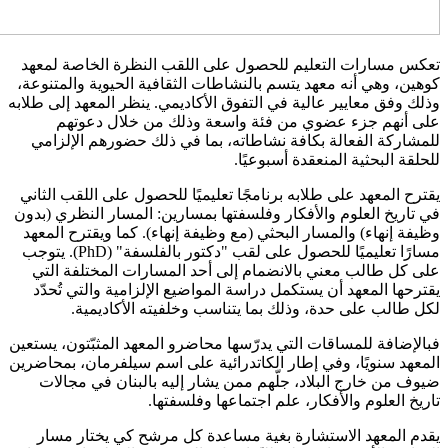
تعكس مسارات التعليم للحصول على اللقب النظرة الخاصة لمعهد
كوهين، وهي أنه معهد يتسم بالنشاطات الثقافية الحيوية والمتنوعة،
وذلك وفق معايير عالية في التفوق الأكاديمي. ينظر المعهد إلى طلابه
على أنهم جزء عضوي من فئة واسعة وذلك من خلال دعوتهم
للمشاركة الفعالة بكافة نشاطاته، بما في ذلك حضورهم الإلزامي
للحلقة البحثية المنعقدة أسبوعيًا.
يقترح المعهد على طلابه برنامجًا تعليميًا للحصول على اللقب الثاني
في تاريخ العلوم والأفكار وفلسفتها بمسارين: المسار النظري (بدون
وظيفة إنهاء) والمسار البحثي (مع وظيفة إنهاء). كما ويقترح المعهد
مسارًا تعليميًا للحصول على لقب "دكتور بالفلسفة" (
PhD
). يتوجب
على كل طالب معني بالانضمام إلى أحد المسارات المختلفة التي
يقترحها المعهد أن يستكمل دراسة المواضيع الإلزامية والتي تُحدّد
لكل طالب على حدة، وذلك بما يتناسب وخلفيته الأكاديمية.
فبالإضافة للمساقات التي يدرّسها محاضرو المعهد المثبّتون، يستعين
المعهد سنويًا، وفي إطار الكاتدرائية على اسم سيلفرمان، بمحاضرين
ضيوف من خارج البلاد، جلّهم ممن يشار إليه بالبنان في مجالات
تاريخ العلوم والأفكار، علم اجتماعها وفلسفتها.
يقدم المعهد الاستشارة بغية مساعدة كل مرشح كي يختار مسار