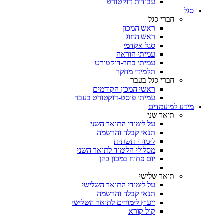
עבודות דוקטורט
סגל
חברי סגל
ראש המכון
ראש החוג
סגל אקדמי
עמיתי הוראה
עמיתי בתר-דוקטורט
תלמידי מחקר
חברי סגל בעבר
ראשי המכון הקודמים
עמיתי פוסט-דוקטורט בעבר
מידע למועמדים
תואר שני
על לימודי התואר השני
תנאי קבלה והרשמה
לימודי תשתית
מסלולי הלימוד לתואר השני
יום פתוח במכון כהן
תואר שלישי
על לימודי התואר השלישי
תנאי קבלה והרשמה
ייעוץ לימודים לתואר השלישי
קול קורא