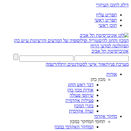
דילוג לתוכן העיקרי
תפריט עליון
תפריט ראשי
תוכן ראשי
המכון והחוג להיסטוריה ופילוסופיה של המדעים והרעיונות ע״ש כהן
הפקולטה למדעי הרוח
אוניברסיטת תל אביב
מערכת פניות
אזור אישי לסטודנטים.יות
להרשמה
אודות
מכון כהן
דבר ראש החוג
אודות מכון כהן
שיתופי פעולה
פעילות אקדמית
בוגרי המכון
ועדה אקדמית
מחקר אקדמי
תחומי המחקר במכון
המחקר האקדמי במכון