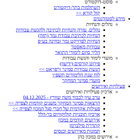
פוסט-דוקטורט
השתלמות בתר-דוקטורט
קול קורא >>
מידע לסטודנטים
נהלים והנחיות
נהלים, עזרה והנחיות לכתיבה ולהגשת עבודות
הנחיות לכתיבת עבודת גמר (תזה)
הנחיות לפרויקט גמר ובחינה בע״פ
עבודות מאסטר
הליך סיום לימודי התואר
מועדי לימוד והגשת עבודות
פירוט קורסים (ידיעון)
הגשת עבודות סמינר ורפראט >>
לוח שנת הלימודים תשפ״ו
מועדי סמינר המחקר
פעילויות ואירועים
ארכיון פעילויות ואירועים
ערב עיון לכבוד משה שוורץ - 04.12.2025
הרצאות סמינר המחקר משנים קודמות לצפייה >>
פעילות אקדמית של חברי סגל המכון לצפייה >>
ארכיון תוכניות קולוקוויום בר-הלל
אירועים קודמים במכון
קתדרת סילברמן
תמונות מאירועים וכנסים
אירועים במכון כהן