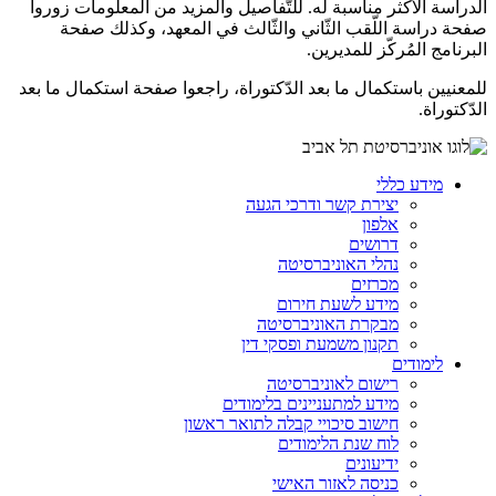
الدراسة الأكثر مناسبة له. للتّفاصيل والمزيد من المعلومات زوروا
صفحة دراسة اللّقب الثّاني والثّالث في المعهد، وكذلك صفحة
البرنامج المُركّز للمديرين.
للمعنيين باستكمال ما بعد الدّكتوراة، راجعوا صفحة استكمال ما بعد
الدّكتوراة.
מידע כללי
יצירת קשר ודרכי הגעה
אלפון
דרושים
נהלי האוניברסיטה
מכרזים
מידע לשעת חירום
מבקרת האוניברסיטה
תקנון משמעת ופסקי דין
לימודים
רישום לאוניברסיטה
מידע למתעניינים בלימודים
חישוב סיכויי קבלה לתואר ראשון
לוח שנת הלימודים
ידיעונים
כניסה לאזור האישי