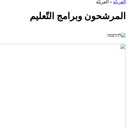
العربيّة
»
العربيّة
المرشحون وبرامج التّعليم