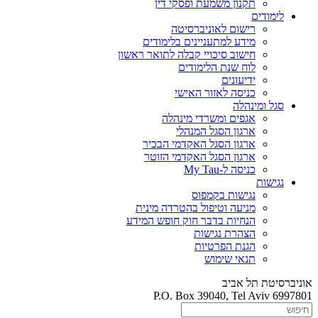
תקנון משמעת ופסקי דין
לימודים
רישום לאוניברסיטה
מידע למתעניינים בלימודים
חישוב סיכויי קבלה לתואר ראשון
לוח שנת הלימודים
ידיעונים
כניסה לאזור האישי
סגל ומינהלה
אגפים ומשרדי מינהלה
ארגון הסגל המנהלי
ארגון הסגל האקדמי הבכיר
ארגון הסגל האקדמי הזוטר
כניסה ל-My Tau
נגישות
נגישות בקמפוס
מניעה וטיפול בהטרדה מינית
הנחיות בדבר חוק חופש המידע
הצהרת נגישות
הגנת הפרטיות
תנאי שימוש
אוניברסיטת תל אביב
P.O. Box 39040, Tel Aviv 6997801