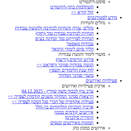
פוסט-דוקטורט
השתלמות בתר-דוקטורט
קול קורא >>
מידע לסטודנטים
נהלים והנחיות
נהלים, עזרה והנחיות לכתיבה ולהגשת עבודות
הנחיות לכתיבת עבודת גמר (תזה)
הנחיות לפרויקט גמר ובחינה בע״פ
עבודות מאסטר
הליך סיום לימודי התואר
מועדי לימוד והגשת עבודות
פירוט קורסים (ידיעון)
הגשת עבודות סמינר ורפראט >>
לוח שנת הלימודים תשפ״ו
מועדי סמינר המחקר
פעילויות ואירועים
ארכיון פעילויות ואירועים
ערב עיון לכבוד משה שוורץ - 04.12.2025
הרצאות סמינר המחקר משנים קודמות לצפייה >>
פעילות אקדמית של חברי סגל המכון לצפייה >>
ארכיון תוכניות קולוקוויום בר-הלל
אירועים קודמים במכון
קתדרת סילברמן
תמונות מאירועים וכנסים
אירועים במכון כהן