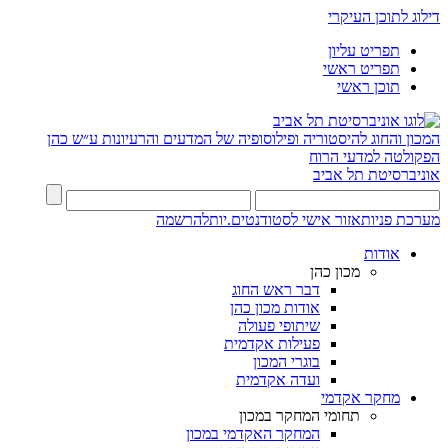
דילוג לתוכן העיקרי
תפריט עליון
תפריט ראשי
תוכן ראשי
המכון והחוג להיסטוריה ופילוסופיה של המדעים והרעיונות ע״ש כהן
הפקולטה למדעי הרוח
אוניברסיטת תל אביב
מערכת פניות
אזור אישי לסטודנטים.יות
להרשמה
אודות
מכון כהן
דבר ראש החוג
אודות מכון כהן
שיתופי פעולה
פעילות אקדמית
בוגרי המכון
ועדה אקדמית
מחקר אקדמי
תחומי המחקר במכון
המחקר האקדמי במכון