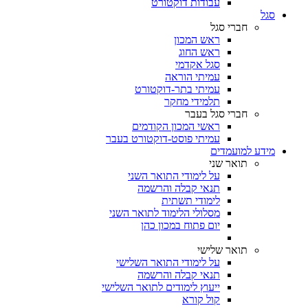
עבודות דוקטורט
סגל
חברי סגל
ראש המכון
ראש החוג
סגל אקדמי
עמיתי הוראה
עמיתי בתר-דוקטורט
תלמידי מחקר
חברי סגל בעבר
ראשי המכון הקודמים
עמיתי פוסט-דוקטורט בעבר
מידע למועמדים
תואר שני
על לימודי התואר השני
תנאי קבלה והרשמה
לימודי תשתית
מסלולי הלימוד לתואר השני
יום פתוח במכון כהן
תואר שלישי
על לימודי התואר השלישי
תנאי קבלה והרשמה
ייעוץ לימודים לתואר השלישי
קול קורא