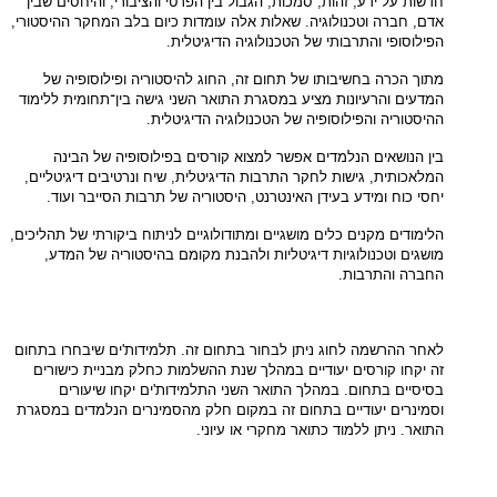
חדשות על ידע, זהות, סמכות, הגבול בין הפרטי והציבורי, והיחסים שבין
אדם, חברה וטכנולוגיה. שאלות אלה עומדות כיום בלב המחקר ההיסטורי,
הפילוסופי והתרבותי של הטכנולוגיה הדיגיטלית.
מתוך הכרה בחשיבותו של תחום זה, החוג להיסטוריה ופילוסופיה של
המדעים והרעיונות מציע במסגרת התואר השני גישה בין־תחומית ללימוד
ההיסטוריה והפילוסופיה של הטכנולוגיה הדיגיטלית.
בין הנושאים הנלמדים אפשר למצוא קורסים בפילוסופיה של הבינה
המלאכותית, גישות לחקר התרבות הדיגיטלית, שיח ונרטיבים דיגיטליים,
יחסי כוח ומידע בעידן האינטרנט, היסטוריה של תרבות הסייבר ועוד.
הלימודים מקנים כלים מושגיים ומתודולוגיים לניתוח ביקורתי של תהליכים,
מושגים וטכנולוגיות דיגיטליות ולהבנת מקומם בהיסטוריה של המדע,
החברה והתרבות.
לאחר ההרשמה לחוג ניתן לבחור בתחום זה. תלמידות'ים שיבחרו בתחום
זה יקחו קורסים יעודיים במהלך שנת ההשלמות כחלק מבניית כישורים
בסיסיים בתחום. במהלך התואר השני התלמידות'ים יקחו שיעורים
וסמינרים יעודיים בתחום זה במקום חלק מהסמינרים הנלמדים במסגרת
התואר. ניתן ללמוד כתואר מחקרי או עיוני.