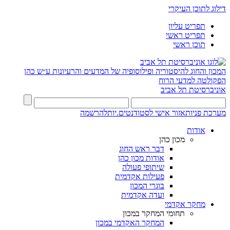
דילוג לתוכן העיקרי
תפריט עליון
תפריט ראשי
תוכן ראשי
המכון והחוג להיסטוריה ופילוסופיה של המדעים והרעיונות ע״ש כהן
הפקולטה למדעי הרוח
אוניברסיטת תל אביב
מערכת פניות
אזור אישי לסטודנטים.יות
להרשמה
אודות
מכון כהן
דבר ראש החוג
אודות מכון כהן
שיתופי פעולה
פעילות אקדמית
בוגרי המכון
ועדה אקדמית
מחקר אקדמי
תחומי המחקר במכון
המחקר האקדמי במכון