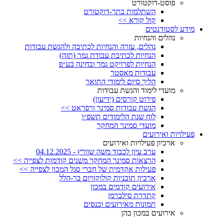
פוסט-דוקטורט
השתלמות בתר-דוקטורט
קול קורא >>
מידע לסטודנטים
נהלים והנחיות
נהלים, עזרה והנחיות לכתיבה ולהגשת עבודות
הנחיות לכתיבת עבודת גמר (תזה)
הנחיות לפרויקט גמר ובחינה בע״פ
עבודות מאסטר
הליך סיום לימודי התואר
מועדי לימוד והגשת עבודות
פירוט קורסים (ידיעון)
הגשת עבודות סמינר ורפראט >>
לוח שנת הלימודים תשפ״ו
מועדי סמינר המחקר
פעילויות ואירועים
ארכיון פעילויות ואירועים
ערב עיון לכבוד משה שוורץ - 04.12.2025
הרצאות סמינר המחקר משנים קודמות לצפייה >>
פעילות אקדמית של חברי סגל המכון לצפייה >>
ארכיון תוכניות קולוקוויום בר-הלל
אירועים קודמים במכון
קתדרת סילברמן
תמונות מאירועים וכנסים
אירועים במכון כהן