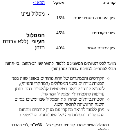
הבא >
קורסים
משקל
מסלול עיוני
ציון העבודה הסמינריונית
15%
ציוני הקורסים
45%
המסלול
העיוני
(ללא עבודת
תזה)
ציון עבודת הגמר
40%
מיועד לסטודנטיות'ים המעוניינים ללמוד לתואר שני רב-תחומי ובין-תחומי,
מבלי להתחייב לכתיבת עבודת גמר (תזה)
.
הקורסים והסמינרים של החוג פתוחים באופן שווה בפני
הסטודנטיות'ים בשני המסלולים (המחקרי והעיוני),
להוציא קורסי קריאה בטקסטים קלאסיים בהם תנתן
עדיפות לתלמידות'י המסלול המחקרי.
הסטודנטיות'ים יבחרו את המסלול שבו ימשיכו בסיום
השנה הראשונה לתואר השני.
ניתן ללמוד לתואר מחקרי עם מגוון קורסים מתחום
ההסטוריה והפילוסופיה של הטכנולוגיה הדיגיטלית.
במסלול העיוני ילמדו קורסים בהיקף של
36
ש"ס
,
לפי ההרכב