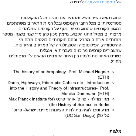
של
סמינרים ושעורים
לבחירה
.
החוג נמצא בשיח פעיל ומתמיד עם חוגים מכל הפקולטות,
סטודנטיות'ים מכל רחבי הקמפוס ובכל רמות התארים משתתפים
במגוון הקורסים שהחוג מציע. נוסף על הקורסים שמלמדים
מרצות'ים מסגל החוג הקבוע, מזמין מכון כהן מדי שנה בשנה, מספר
מורות'ים אורחים מחו"ל, ובהם חוקרות'ים בולטים מתחומי
ההיסטוריה, הפילוסופיה והסוציולוגיה של המדעים והרעיונות,
שמעבירים קורסים מרוכזים בעברית או אנגלית.
בשנים האחרונות נלמדו בין היתר הקורסים הבאים ע"י מרצות'ים
מחו"ל
:
The history of anthropology- Prof. Michael Hagner
(ETH)
Dams, Highways, Fiberoptic Cables etc.: Introduction
into the History and Theory of Infrastructures- Prof.
Monika Dommann (ETH)
מהי מחלה - פרופ' אוהד פרנס (Max Planck Institute for
the History of Science in Berlin)
מדע וטכנולוגיה בתולדות הציונות ומדינת ישראל- פרופ'
טל גולן (UC San Diego)
מלגות