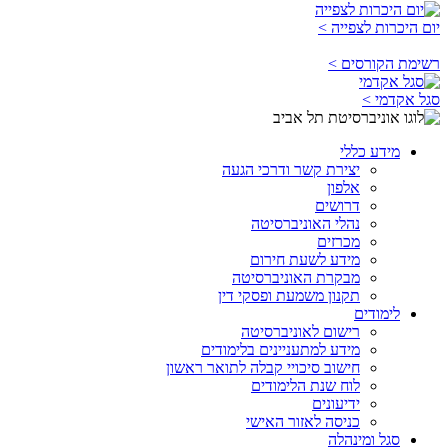
יום היכרות לצפייה >
רשימת הקורסים >
סגל אקדמי >
מידע כללי
יצירת קשר ודרכי הגעה
אלפון
דרושים
נהלי האוניברסיטה
מכרזים
מידע לשעת חירום
מבקרת האוניברסיטה
תקנון משמעת ופסקי דין
לימודים
רישום לאוניברסיטה
מידע למתעניינים בלימודים
חישוב סיכויי קבלה לתואר ראשון
לוח שנת הלימודים
ידיעונים
כניסה לאזור האישי
סגל ומינהלה