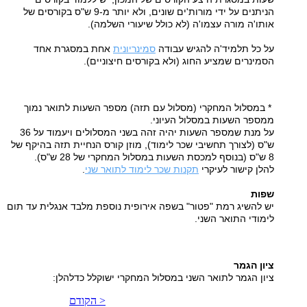
הניתנים על ידי מורות'ים שונים, ולא יותר מ-9 ש"ס בקורסים של
אותו'ה מורה עצמו'ה (לא כולל שיעורי השלמה)
.
על כל תלמיד'ה להגיש עבודה
סמינריונית
אחת במסגרת אחד
הסמינרים שמציע החוג (ולא בקורסים חיצוניים)
.
*
במסלול המחקרי (מסלול עם תזה) מספר השעות לתואר נמוך
ממספר השעות במסלול העיוני
.
על מנת שמספר השעות יהיה זהה בשני המסלולים ויעמוד על 36
ש"ס (לצורך תחשיבי שכר לימוד), מוזן קורס הנחיית תזה בהיקף של
8 ש"ס (בנוסף למכסת השעות במסלול המחקרי של 28 ש"ס)
.
להלן קישור לעיקרי
תקנות שכר לימוד לתואר שני
.
שפות
יש להשיג רמת "פטור" בשפה אירופית נוספת מלבד אנגלית עד תום
לימודי התואר השני
.
ציון הגמר
ציון הגמר לתואר השני במסלול המחקרי ישוקלל כדלהלן
:
< הקודם