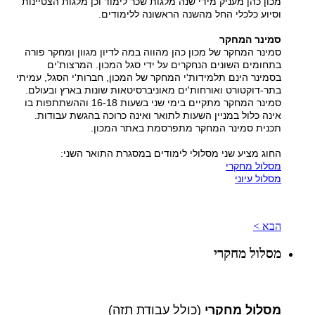
מכון כהן מעניק מידי שנה מלגות שכר לימוד וכן מלגות הצטיינות
וסיוע כלכלי החל מהשנה הראשונה ללימודים
.
סמינר המחקר
סמינר המחקר של מכון כהן מהווה במה לדיון מגוון ומחקר פורה
בתחומים השונים הנחקרים על ידי סגל המכון. המרצות'ים
בסמינר הינם תלמידות'י המחקר של המכון, חברות'י הסגל, עמיתי
בתר-דוקטורט ואורחות'ים מאוניברסיטאות שונות בארץ ובעולם
.
סמינר המחקר מתקיים בימי שני בשעות 16-18 וההשתתפות בו
אינה כלול במניין השעות לתואר ואינה כרוכה בהגשת עבודות
.
תכנית סמינר המחקר מתפרסמת באתר המכון
.
החוג מציע שני מסלולי לימודים במסגרת התואר השני:
מסלול מחקרי
מסלול עיוני
הבא >
מסלול מחקרי
מסלול מחקרי
)
כולל עבודת תזה)