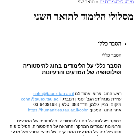
מידע למועמדות.ים
»
תואר שני
מסלולי הלימוד לתואר השני
הסבר כללי
הסבר כללי
הסבר כללי על הלימודים בחוג להיסטוריה
ופילוסופיה של המדעים והרעיונות
ראש החוג: פרופ' אהוד לם
cohn@tauex.tau.ac.il
עוזרת מנהלית: הגב' יסמין דננברג
cohn@tauex.tau.ac.il
מיקום: בניין גילמן, חדר 383 טלפון: 03-6409198
אתר החוג והמכון:
cohn
https://humanities.tau.ac.il/
במוקד פעילותו של החוג להסטוריה ופילוסופיה של המדעים
והרעיונות עומדים המחקר וההוראה על ההיסטוריה, הפילוסופיה
והסוציולוגיה של המדעים המדויקים, של מדעי הטבע ושל מדעי