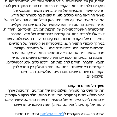
האדם, וכן של הטכנולוגיה. הידע המדעי וגופי ידע מתחומים שונים
נחקרים ונלמדים בחוג בהקשרים תרבותיים רחבים מתוך נסיון להבין
תהליכי שינוי והתגבשות של הידע ובחינת המערך המושגי שלו
.
נושאי ההוראה בחוג כוללים סוגיות שונות בהיסטוריה של הידע
המדעי מהעת העתיקה ועד ימינו, כגון הפילוסופיה והסוציולוגיה של
מדעי החיים; ההיסטוריה והפילוסופיה של המדעים הפיזיקליים;
ההיסטוריה האינטלקטואלית של תרבות המערב, האסלאם והיהדות.
לצד אלו נלמדים בחוג גם קורסים בהיסטוריה של מדעי החברה,
בתאוריות של ביקורת תרבות, בפרקים בתולדות הפסיכולוגיה ועוד
.
במהלך לימודי התואר השני בהיסטוריה ופילוסופיה של המדעים
והרעיונות יחשפו הסטודנטיות'ים למגוון של תחומים ונקודות
מבט שמאפיינים את ההוראה והמחקר בחוג. יעמיקו את הידע
וההבנה בהיבטים ההיסטוריים והפילוסופיים השונים של מדעי
הטבע, החברה והאדם לתקופותיהם, ירכשו כלים אינטלקטואליים,
ביקורתיים באמצעותם יבחנו את יחסי הגומלין בין המדע לבין
הקשרים רעיוניים שונים
:
חברתיים, פוליטיים, תרבותיים
ופילוסופיים.
משך הלימודים והיקפם
התואר השני בהיסטוריה ופילוסופיה של המדעים והרעיונות אורך
לרוב כשלוש שנים (במקרים מסויימים פחות, תלוי ברקע האקדמי*)
.
*
בהתאם לרקע האקדמי של המועמד'ת ועדת ההוראה עשויה לאשר
לימוד של קורסים לתואר גם במהלך שנת הלימודים הראשונה
.
השנה הראשונה מוקדשת ל
לימודי השלמות
ושנתיים נוספות