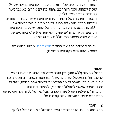
שלהלן
:
מתוך היצע הקורסים של החוג ניתן לבחור קורסים בהיקף של 24
שעות לפחות, ולכל היותר 12 שעות מחוגים אחרים באוניברסיטה
(קורסים לתואר השני בלבד)
.
המטרה המרכזית של תכנית הלימודים היא חשיפה למגוון התחומים
ונקודות המבט המיוצגים בחוג. לפיכך מתוך חובות הלימוד של
36שעות במסגרת היצע הקורסים של החוג, יש ללמוד בקורסים
הניתנים על ידי מורות'ים שונים, ולא יותר מ-9 ש"ס בקורסים של
אותו'ה מורה עצמו'ה (לא כולל שיעורי השלמה)
.
על כל תלמיד'ה להגיש 2 עבודות
סמינריונית
ממגוון הסמינרים
שמציע החוג (ולא בקורסים חיצוניים)
.
שפות
במסלול העיוני (ללא תזה) אין חובת שפה זרה שניה. עם זאת נמליץ
לתלמידות'ים במסלול העיוני להגיע לרמת פטור בשפה זרה נוספת, גם
אם זו לא חובה. מעבר לניצול ההזדמנות ללימוד שפה נוספת, צעד זה
יפשט מעבר אפשרי למסלול המחקרי, וללימודי דוקטורט
.
תלמידות'ים שילמדו את לימודי השפה, יקבלו ציון של 60 ומעלה ויסיימו את
התואר לא יחויבו בתשלום עבור קורסים אלו
.
ציון הגמר
החל מתשפ"ו ציון הגמר לתואר השני במסלול העיוני ישוקלל כלהלן
: