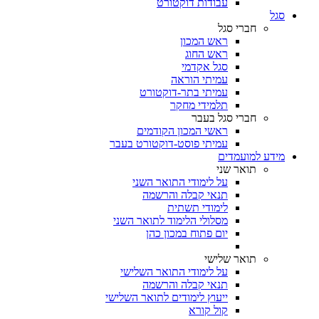
עבודות דוקטורט
סגל
חברי סגל
ראש המכון
ראש החוג
סגל אקדמי
עמיתי הוראה
עמיתי בתר-דוקטורט
תלמידי מחקר
חברי סגל בעבר
ראשי המכון הקודמים
עמיתי פוסט-דוקטורט בעבר
מידע למועמדים
תואר שני
על לימודי התואר השני
תנאי קבלה והרשמה
לימודי תשתית
מסלולי הלימוד לתואר השני
יום פתוח במכון כהן
תואר שלישי
על לימודי התואר השלישי
תנאי קבלה והרשמה
ייעוץ לימודים לתואר השלישי
קול קורא