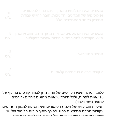
סמינרים ושעורים לבחירה מתוך היצע החוג להסטוריה
16
ופילוסופיה של המדעים והרעיונות. חובה להגיש עבודת
ש"ס
סמנריון באחד מהסמינרים הללו
סמינרים ושעורים נוספים לבחירה מתוך היצע החוג או מתוך
8
היצע הקורסים לתואר שני ביחידות אחרות בפקולטה
ש"ס
2
סמינר מתודולוגי
ש"ס
2
2 קורסי קריאה בטקסטים קלאסיים
ש"ס
כלומר, מתוך היצע הקורסים של החוג ניתן לבחור קורסים בהיקף של
16 שעות לפחות, ולכל היותר 8 שעות מחוגים אחרים (קורסים
לתואר השני בלבד)
.
המטרה המרכזית של תכנית הלימודים היא חשיפה למגוון התחומים
ונקודות המבט המיוצגים בחוג. לפיכך מתוך חובות הלימוד של 16
שעות במסגרת היצע הקורסים של המכון, יש ללמוד בקורסים