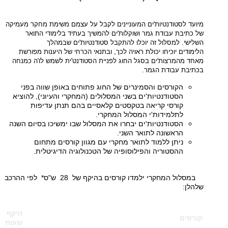
מיועד לסטודנטיות'ים המעוניינים לקבל על עצמם משימת מחקר מעמיקה
של כתיבת עבודת גמר ושוקלות'ים להמשיך בעתיד בלימודי התואר
השלישי. למסלול זה יוכלו להתקבל סטודנטיות'ים שבמהלך
הלימודים יוכיחו יכולת ראויה לכך, ובתנאי הכרחי של היענות מפורשת
מאחד מהמרצות'ים בסגל החוג לפניית הסטודנט'ית לשמש לו'ה כמנחה
בכתיבת עבודת הגמר
.
הקורסים והסמינרים של החוג פתוחים באופן שווה בפני
הסטודנטיות'ים בשני המסלולים (המחקרי והעיוני), להוציא
קורסי קריאה בטקסטים קלאסיים בהם תנתן עדיפות
לתלמידות'י המסלול המחקרי.
הסטודנטיות'ים יבחרו את המסלול שבו ימשיכו בסיום השנה
הראשונה לתואר השני.
ניתן ללמוד לתואר מחקרי עם מגוון קורסים מתחום
ההסטוריה והפילוסופיה של הטכנולוגיה הדיגיטלית.
במסלול המחקרי ילמדו קורסים בהיקף של 28 ש"ס* לפי ההרכב
שלהלן:
היקף
קורסים
שעות