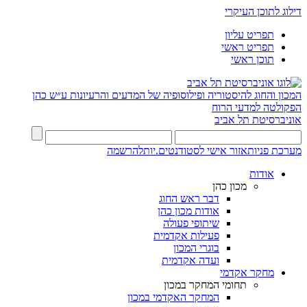
דילוג לתוכן העיקרי
תפריט עליון
תפריט ראשי
תוכן ראשי
המכון והחוג להיסטוריה ופילוסופיה של המדעים והרעיונות ע״ש כהן
הפקולטה למדעי הרוח
אוניברסיטת תל אביב
מערכת פניות
אזור אישי לסטודנטים.יות
להרשמה
אודות
מכון כהן
דבר ראש החוג
אודות מכון כהן
שיתופי פעולה
פעילות אקדמית
בוגרי המכון
ועדה אקדמית
מחקר אקדמי
תחומי המחקר במכון
המחקר האקדמי במכון