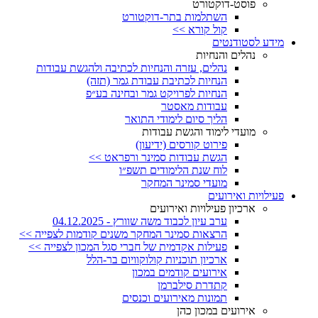
פוסט-דוקטורט
השתלמות בתר-דוקטורט
קול קורא >>
מידע לסטודנטים
נהלים והנחיות
נהלים, עזרה והנחיות לכתיבה ולהגשת עבודות
הנחיות לכתיבת עבודת גמר (תזה)
הנחיות לפרויקט גמר ובחינה בע״פ
עבודות מאסטר
הליך סיום לימודי התואר
מועדי לימוד והגשת עבודות
פירוט קורסים (ידיעון)
הגשת עבודות סמינר ורפראט >>
לוח שנת הלימודים תשפ״ו
מועדי סמינר המחקר
פעילויות ואירועים
ארכיון פעילויות ואירועים
ערב עיון לכבוד משה שוורץ - 04.12.2025
הרצאות סמינר המחקר משנים קודמות לצפייה >>
פעילות אקדמית של חברי סגל המכון לצפייה >>
ארכיון תוכניות קולוקוויום בר-הלל
אירועים קודמים במכון
קתדרת סילברמן
תמונות מאירועים וכנסים
אירועים במכון כהן