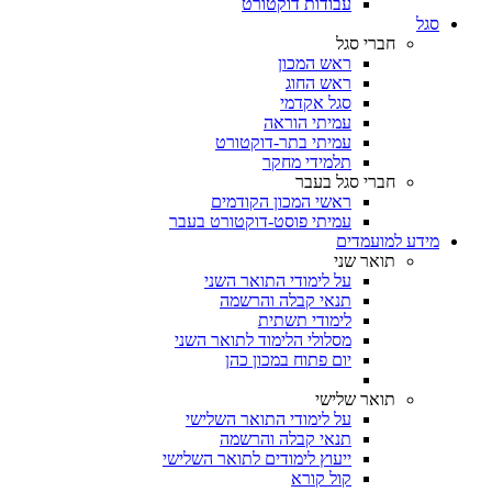
עבודות דוקטורט
סגל
חברי סגל
ראש המכון
ראש החוג
סגל אקדמי
עמיתי הוראה
עמיתי בתר-דוקטורט
תלמידי מחקר
חברי סגל בעבר
ראשי המכון הקודמים
עמיתי פוסט-דוקטורט בעבר
מידע למועמדים
תואר שני
על לימודי התואר השני
תנאי קבלה והרשמה
לימודי תשתית
מסלולי הלימוד לתואר השני
יום פתוח במכון כהן
תואר שלישי
על לימודי התואר השלישי
תנאי קבלה והרשמה
ייעוץ לימודים לתואר השלישי
קול קורא