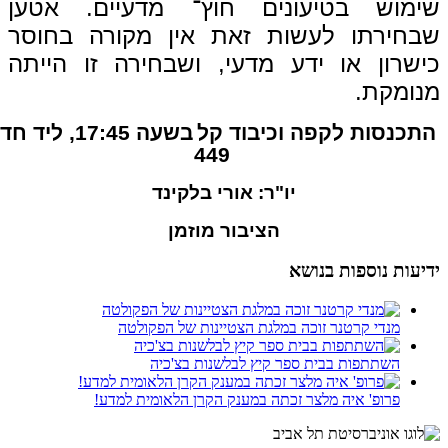
שימוש בטיעונים חוץ־ מדעיים. אטען
שבחירתו לעשות זאת אין מקורה בחוסר
כישרון או ידע מדעי, ושבחירה זו הייתה
מנומקת.
התכנסות לקפה וכיבוד קל
בשעה
17:45
, ליד חד
449
יו"ר: אורי בלקינד
הציבור מוזמן
ידיעות נוספות בנושא
מנדי קרטנר זוכה במלגת הצטיינות של הפקולטה
השתתפות בבית ספר קיץ לבלשנות בצ'כיה
פרופ' איה מלצר זכתה במענק הקרן הלאומית למדע!