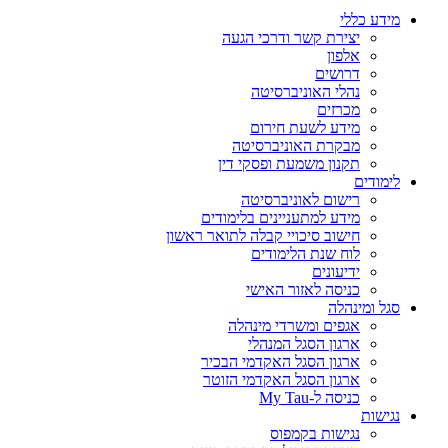
מידע כללי
יצירת קשר ודרכי הגעה
אלפון
דרושים
נהלי האוניברסיטה
מכרזים
מידע לשעת חירום
מבקרת האוניברסיטה
תקנון משמעת ופסקי דין
לימודים
רישום לאוניברסיטה
מידע למתעניינים בלימודים
חישוב סיכויי קבלה לתואר ראשון
לוח שנת הלימודים
ידיעונים
כניסה לאזור האישי
סגל ומינהלה
אגפים ומשרדי מינהלה
ארגון הסגל המנהלי
ארגון הסגל האקדמי הבכיר
ארגון הסגל האקדמי הזוטר
כניסה ל-My Tau
נגישות
נגישות בקמפוס