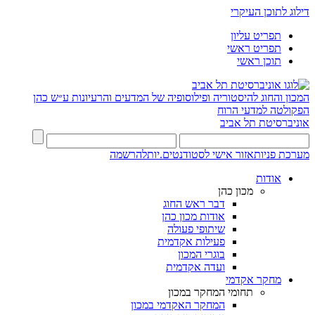
דילוג לתוכן העיקרי
תפריט עליון
תפריט ראשי
תוכן ראשי
המכון והחוג להיסטוריה ופילוסופיה של המדעים והרעיונות ע״ש כהן
הפקולטה למדעי הרוח
אוניברסיטת תל אביב
מערכת פניות
אזור אישי לסטודנטים.יות
להרשמה
אודות
מכון כהן
דבר ראש החוג
אודות מכון כהן
שיתופי פעולה
פעילות אקדמית
בוגרי המכון
ועדה אקדמית
מחקר אקדמי
תחומי המחקר במכון
המחקר האקדמי במכון