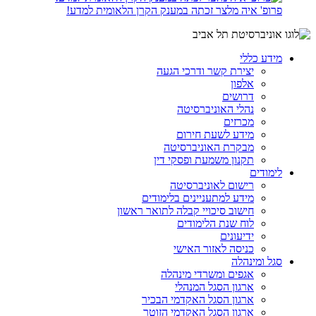
פרופ' איה מלצר זכתה במענק הקרן הלאומית למדע!
מידע כללי
יצירת קשר ודרכי הגעה
אלפון
דרושים
נהלי האוניברסיטה
מכרזים
מידע לשעת חירום
מבקרת האוניברסיטה
תקנון משמעת ופסקי דין
לימודים
רישום לאוניברסיטה
מידע למתעניינים בלימודים
חישוב סיכויי קבלה לתואר ראשון
לוח שנת הלימודים
ידיעונים
כניסה לאזור האישי
סגל ומינהלה
אגפים ומשרדי מינהלה
ארגון הסגל המנהלי
ארגון הסגל האקדמי הבכיר
ארגון הסגל האקדמי הזוטר