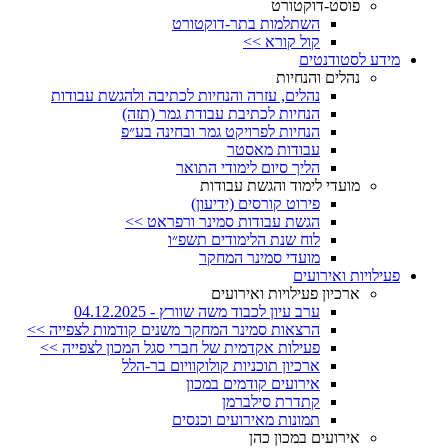
פוסט-דוקטורט
השתלמות בתר-דוקטורט
קול קורא >>
מידע לסטודנטים
נהלים והנחיות
נהלים, עזרה והנחיות לכתיבה ולהגשת עבודות
הנחיות לכתיבת עבודת גמר (תזה)
הנחיות לפרויקט גמר ובחינה בע״פ
עבודות מאסטר
הליך סיום לימודי התואר
מועדי לימוד והגשת עבודות
פירוט קורסים (ידיעון)
הגשת עבודות סמינר ורפראט >>
לוח שנת הלימודים תשפ״ו
מועדי סמינר המחקר
פעילויות ואירועים
ארכיון פעילויות ואירועים
ערב עיון לכבוד משה שוורץ - 04.12.2025
הרצאות סמינר המחקר משנים קודמות לצפייה >>
פעילות אקדמית של חברי סגל המכון לצפייה >>
ארכיון תוכניות קולוקוויום בר-הלל
אירועים קודמים במכון
קתדרת סילברמן
תמונות מאירועים וכנסים
אירועים במכון כהן