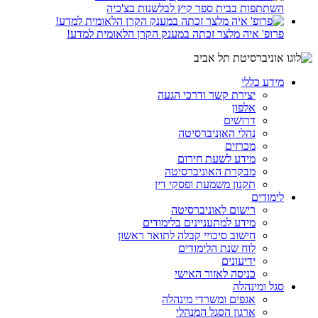
השתתפות בבית ספר קיץ לבלשנות בצ'כיה
פרופ' איה מלצר זכתה במענק הקרן הלאומית למדע!
מידע כללי
יצירת קשר ודרכי הגעה
אלפון
דרושים
נהלי האוניברסיטה
מכרזים
מידע לשעת חירום
מבקרת האוניברסיטה
תקנון משמעת ופסקי דין
לימודים
רישום לאוניברסיטה
מידע למתעניינים בלימודים
חישוב סיכויי קבלה לתואר ראשון
לוח שנת הלימודים
ידיעונים
כניסה לאזור האישי
סגל ומינהלה
אגפים ומשרדי מינהלה
ארגון הסגל המנהלי