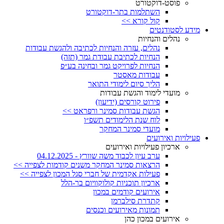
פוסט-דוקטורט
השתלמות בתר-דוקטורט
קול קורא >>
מידע לסטודנטים
נהלים והנחיות
נהלים, עזרה והנחיות לכתיבה ולהגשת עבודות
הנחיות לכתיבת עבודת גמר (תזה)
הנחיות לפרויקט גמר ובחינה בע״פ
עבודות מאסטר
הליך סיום לימודי התואר
מועדי לימוד והגשת עבודות
פירוט קורסים (ידיעון)
הגשת עבודות סמינר ורפראט >>
לוח שנת הלימודים תשפ״ו
מועדי סמינר המחקר
פעילויות ואירועים
ארכיון פעילויות ואירועים
ערב עיון לכבוד משה שוורץ - 04.12.2025
הרצאות סמינר המחקר משנים קודמות לצפייה >>
פעילות אקדמית של חברי סגל המכון לצפייה >>
ארכיון תוכניות קולוקוויום בר-הלל
אירועים קודמים במכון
קתדרת סילברמן
תמונות מאירועים וכנסים
אירועים במכון כהן