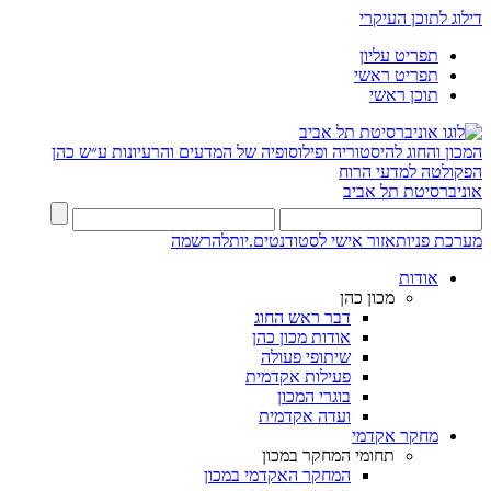
דילוג לתוכן העיקרי
תפריט עליון
תפריט ראשי
תוכן ראשי
המכון והחוג להיסטוריה ופילוסופיה של המדעים והרעיונות ע״ש כהן
הפקולטה למדעי הרוח
אוניברסיטת תל אביב
מערכת פניות
אזור אישי לסטודנטים.יות
להרשמה
אודות
מכון כהן
דבר ראש החוג
אודות מכון כהן
שיתופי פעולה
פעילות אקדמית
בוגרי המכון
ועדה אקדמית
מחקר אקדמי
תחומי המחקר במכון
המחקר האקדמי במכון