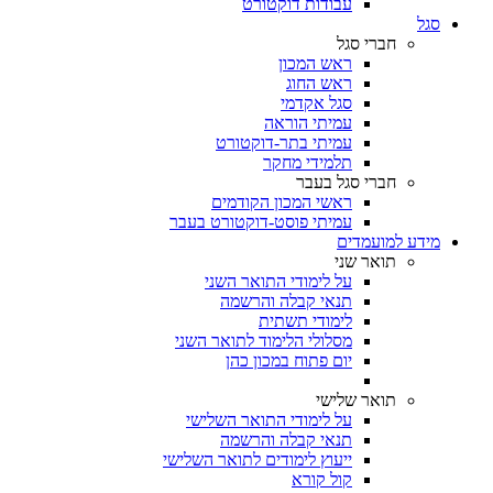
עבודות דוקטורט
סגל
חברי סגל
ראש המכון
ראש החוג
סגל אקדמי
עמיתי הוראה
עמיתי בתר-דוקטורט
תלמידי מחקר
חברי סגל בעבר
ראשי המכון הקודמים
עמיתי פוסט-דוקטורט בעבר
מידע למועמדים
תואר שני
על לימודי התואר השני
תנאי קבלה והרשמה
לימודי תשתית
מסלולי הלימוד לתואר השני
יום פתוח במכון כהן
תואר שלישי
על לימודי התואר השלישי
תנאי קבלה והרשמה
ייעוץ לימודים לתואר השלישי
קול קורא