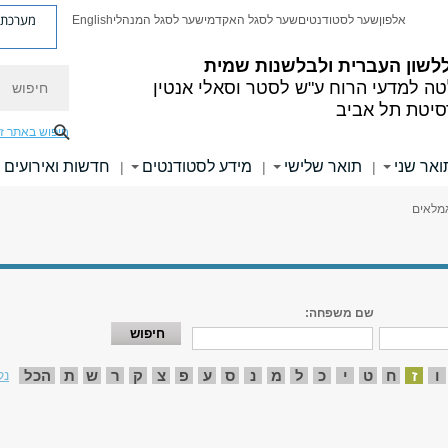
מערכת פ
אלפון
שער לסטודנטים
שער לסגל האקדמי
שער לסגל המנהלי
English
לשון העברית
ולבלשנות שמית
חיפוש
ה למדעי הרוח
ע"ש לסטר וסאלי אנטין
סיטת תל אביב
חיפוש באתר ז
ואר שני
תואר שלישי
מידע לסטודנטים
חדשות ואירועים
|
|
|
גמלאים
שם משפחה:
ו
ז
ח
ט
י
כ
ל
מ
נ
ס
ע
פ
צ
ק
ר
ש
ת
הכל
נק