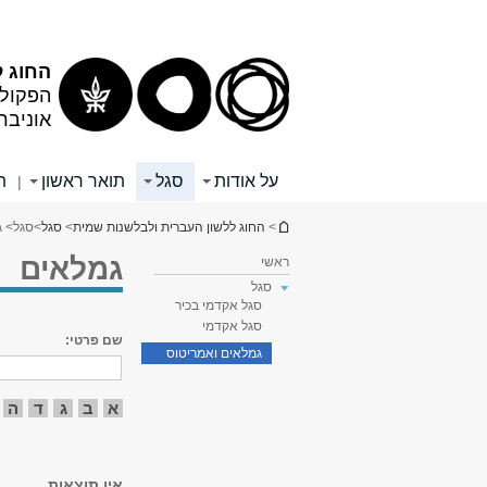
תוכן
תפריט
עליון
ראשי
החוג ל
הפקולט
אוניבר
על אודות
סגל
תואר ראשון
ת
|
הינך נמצא כאן
>
החוג ללשון העברית ולבלשנות שמית
>
סגל
>
סגל
> 
גמלאים
ראשי
סגל
סגל אקדמי בכיר
סגל אקדמי
שם פרטי:
גמלאים ואמריטוס
א
ב
ג
ד
ה
אין תוצאות