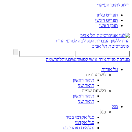
דילוג לתוכן העיקרי
תפריט עליון
תפריט ראשי
תוכן ראשי
החוג ללשון העברית
הפקולטה למדעי הרוח
אוניברסיטת תל אביב
מערכת פניות
אזור אישי לסטודנטים.יות
להרשמה
על אודות
לשון עברית
תואר ראשון
תואר שני
בלשנות שמית
תואר ראשון
תואר שני
סגל
סגל
סגל אקדמי בכיר
סגל אקדמי
גמלאים ואמריטוס