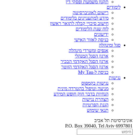
תקנון משמעת ופסקי דין
לימודים
רישום לאוניברסיטה
מידע למתעניינים בלימודים
חישוב סיכויי קבלה לתואר ראשון
לוח שנת הלימודים
ידיעונים
כניסה לאזור האישי
סגל ומינהלה
אגפים ומשרדי מינהלה
ארגון הסגל המנהלי
ארגון הסגל האקדמי הבכיר
ארגון הסגל האקדמי הזוטר
כניסה ל-My Tau
נגישות
נגישות בקמפוס
מניעה וטיפול בהטרדה מינית
הנחיות בדבר חוק חופש המידע
הצהרת נגישות
הגנת הפרטיות
תנאי שימוש
אוניברסיטת תל אביב
P.O. Box 39040, Tel Aviv 6997801