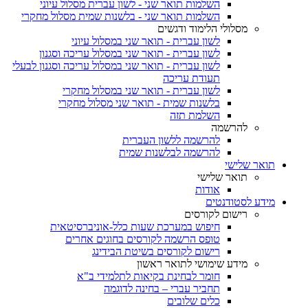
השלמות תואר שני - לשון עברית מסלול עיוני
השלמות תואר שני - בלשנות שמית מסלול מחקרי
מסלולי הלימוד ודגשים
לשון עברית - תואר שני במסלול עיוני
לשון עברית - תואר שני במסלול עריכה וסגנון
לשון עברית - תואר שני במסלול עריכה וסגנון לבעלי
תעודת עריכה
לשון עברית - תואר שני במסלול מחקרי
בלשנות שמית - תואר שני מסלול מחקרי
השלמת תזה
להרשמה
להרשמה ללשון העברית
להרשמה לבלשנות שמית
תואר שלישי
תואר שלישי
אודות
מידע לסטודנטים
רישום לקורסים
חיפוש במערכת שעות כלל-אוניברסיטאית
טופס הרשמה לקורסים בחוגים אחרים
רישום לקורסים בשיטת הבידינג
מידע שימושי לתואר ראשון
חומר לבחינת בקיאות לתלמידי ב"א
תחביר עברי – בחינה לדוגמה
כלים שלובים