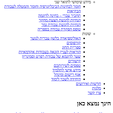
מידע שימושי לתואר שני
חומר לבחינות הביבליוגרפיה וחומר והמטלה לעבודת
הבקיאות
תחביר עברי – בחינה לדוגמה
הנחיות להגשת הצעת מחקר
הנחיות להגשת עבודת גמר
טופס הפקדת עבודה בספריה
שונות
האולימפיאדה בלשון עברית לנוער
קורפוסים
ספריית החוג
הוראות לעניין הונאה בעבודות אקדמאיות
שער לדוגמא של עבודת רפרט וסמינריון
קישורים
טפסים לשירותכם
מידע אישי לתלמיד
אגף רישום ומינהל
היחידה לשכר לימוד
חדשות ואירועים
מלגות
צרו קשר
הינך נמצא כאן