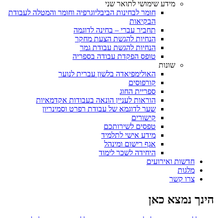
מידע שימושי לתואר שני
חומר לבחינות הביבליוגרפיה וחומר והמטלה לעבודת
הבקיאות
תחביר עברי – בחינה לדוגמה
הנחיות להגשת הצעת מחקר
הנחיות להגשת עבודת גמר
טופס הפקדת עבודה בספריה
שונות
האולימפיאדה בלשון עברית לנוער
קורפוסים
ספריית החוג
הוראות לעניין הונאה בעבודות אקדמאיות
שער לדוגמא של עבודת רפרט וסמינריון
קישורים
טפסים לשירותכם
מידע אישי לתלמיד
אגף רישום ומינהל
היחידה לשכר לימוד
חדשות ואירועים
מלגות
צרו קשר
הינך נמצא כאן