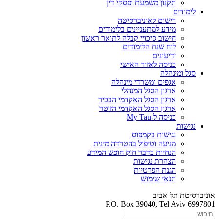
תקנון משמעת ופסקי דין
לימודים
רישום לאוניברסיטה
מידע למתעניינים בלימודים
חישוב סיכויי קבלה לתואר ראשון
לוח שנת הלימודים
ידיעונים
כניסה לאזור האישי
סגל ומינהלה
אגפים ומשרדי מינהלה
ארגון הסגל המנהלי
ארגון הסגל האקדמי הבכיר
ארגון הסגל האקדמי הזוטר
כניסה ל-My Tau
נגישות
נגישות בקמפוס
מניעה וטיפול בהטרדה מינית
הנחיות בדבר חוק חופש המידע
הצהרת נגישות
הגנת הפרטיות
תנאי שימוש
אוניברסיטת תל אביב
P.O. Box 39040, Tel Aviv 6997801