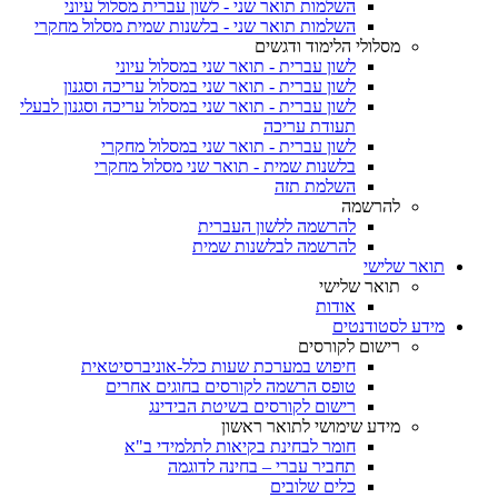
השלמות תואר שני - לשון עברית מסלול עיוני
השלמות תואר שני - בלשנות שמית מסלול מחקרי
מסלולי הלימוד ודגשים
לשון עברית - תואר שני במסלול עיוני
לשון עברית - תואר שני במסלול עריכה וסגנון
לשון עברית - תואר שני במסלול עריכה וסגנון לבעלי
תעודת עריכה
לשון עברית - תואר שני במסלול מחקרי
בלשנות שמית - תואר שני מסלול מחקרי
השלמת תזה
להרשמה
להרשמה ללשון העברית
להרשמה לבלשנות שמית
תואר שלישי
תואר שלישי
אודות
מידע לסטודנטים
רישום לקורסים
חיפוש במערכת שעות כלל-אוניברסיטאית
טופס הרשמה לקורסים בחוגים אחרים
רישום לקורסים בשיטת הבידינג
מידע שימושי לתואר ראשון
חומר לבחינת בקיאות לתלמידי ב"א
תחביר עברי – בחינה לדוגמה
כלים שלובים