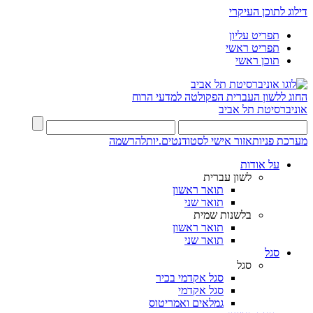
דילוג לתוכן העיקרי
תפריט עליון
תפריט ראשי
תוכן ראשי
החוג ללשון העברית
הפקולטה למדעי הרוח
אוניברסיטת תל אביב
מערכת פניות
אזור אישי לסטודנטים.יות
להרשמה
על אודות
לשון עברית
תואר ראשון
תואר שני
בלשנות שמית
תואר ראשון
תואר שני
סגל
סגל
סגל אקדמי בכיר
סגל אקדמי
גמלאים ואמריטוס