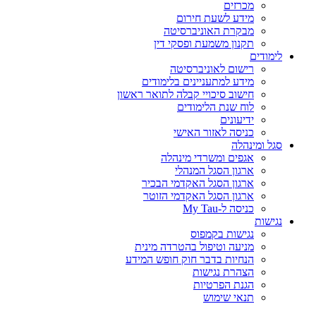
מכרזים
מידע לשעת חירום
מבקרת האוניברסיטה
תקנון משמעת ופסקי דין
לימודים
רישום לאוניברסיטה
מידע למתעניינים בלימודים
חישוב סיכויי קבלה לתואר ראשון
לוח שנת הלימודים
ידיעונים
כניסה לאזור האישי
סגל ומינהלה
אגפים ומשרדי מינהלה
ארגון הסגל המנהלי
ארגון הסגל האקדמי הבכיר
ארגון הסגל האקדמי הזוטר
כניסה ל-My Tau
נגישות
נגישות בקמפוס
מניעה וטיפול בהטרדה מינית
הנחיות בדבר חוק חופש המידע
הצהרת נגישות
הגנת הפרטיות
תנאי שימוש