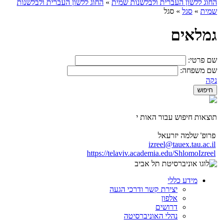
החוג ללשון העברית ולבלשנות שמית
»
החוג ללשון העברית ולבלשנות
שמית
»
סגל
»
סגל
גמלאים
שם פרטי:
שם משפחה:
נקה
תוצאות חיפוש עבור האות י
פרופ' שלמה יזרעאל
izreel@tauex.tau.ac.il
https://telaviv.academia.edu/ShlomoIzreel
מידע כללי
יצירת קשר ודרכי הגעה
אלפון
דרושים
נהלי האוניברסיטה