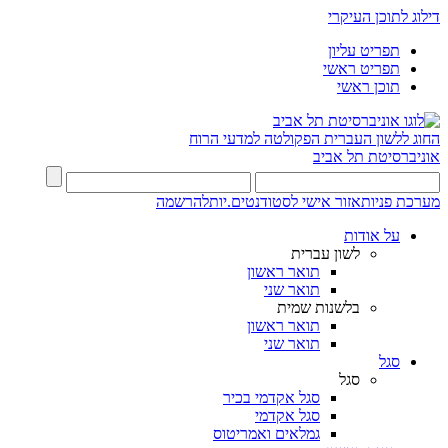
דילוג לתוכן העיקרי
תפריט עליון
תפריט ראשי
תוכן ראשי
החוג ללשון העברית
הפקולטה למדעי הרוח
אוניברסיטת תל אביב
מערכת פניות
אזור אישי לסטודנטים.יות
להרשמה
על אודות
לשון עברית
תואר ראשון
תואר שני
בלשנות שמית
תואר ראשון
תואר שני
סגל
סגל
סגל אקדמי בכיר
סגל אקדמי
גמלאים ואמריטוס