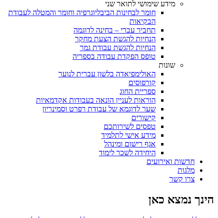
מידע שימושי לתואר שני
חומר לבחינות הביבליוגרפיה וחומר והמטלה לעבודת
הבקיאות
תחביר עברי – בחינה לדוגמה
הנחיות להגשת הצעת מחקר
הנחיות להגשת עבודת גמר
טופס הפקדת עבודה בספריה
שונות
האולימפיאדה בלשון עברית לנוער
קורפוסים
ספריית החוג
הוראות לעניין הונאה בעבודות אקדמאיות
שער לדוגמא של עבודת רפרט וסמינריון
קישורים
טפסים לשירותכם
מידע אישי לתלמיד
אגף רישום ומינהל
היחידה לשכר לימוד
חדשות ואירועים
מלגות
צרו קשר
הינך נמצא כאן