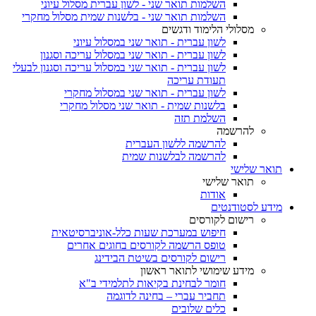
השלמות תואר שני - לשון עברית מסלול עיוני
השלמות תואר שני - בלשנות שמית מסלול מחקרי
מסלולי הלימוד ודגשים
לשון עברית - תואר שני במסלול עיוני
לשון עברית - תואר שני במסלול עריכה וסגנון
לשון עברית - תואר שני במסלול עריכה וסגנון לבעלי
תעודת עריכה
לשון עברית - תואר שני במסלול מחקרי
בלשנות שמית - תואר שני מסלול מחקרי
השלמת תזה
להרשמה
להרשמה ללשון העברית
להרשמה לבלשנות שמית
תואר שלישי
תואר שלישי
אודות
מידע לסטודנטים
רישום לקורסים
חיפוש במערכת שעות כלל-אוניברסיטאית
טופס הרשמה לקורסים בחוגים אחרים
רישום לקורסים בשיטת הבידינג
מידע שימושי לתואר ראשון
חומר לבחינת בקיאות לתלמידי ב"א
תחביר עברי – בחינה לדוגמה
כלים שלובים