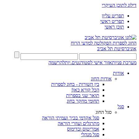
דילוג לתוכן העיקרי
תפריט עליון
תפריט ראשי
תוכן ראשי
החוג לספרות
הפקולטה למדעי הרוח
אוניברסיטת תל אביב
מערכת פניות
אזור אישי לסטודנטים.יות
להרשמה
אודות
אודות החוג
בין השורות - בחוג לספרות
הכל קורא כאן!
תואר שני בספרות
תחומי מחקר בחוג
סגל
סגל החוג
סגל אקדמי בכיר ועמיתי הוראה
מתרגלים ועוזרי הוראה
אמריטוס ובדימוס
סגל מנהלי