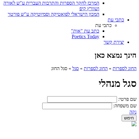
המרכז לחקר הספרות והתרבות העברית ע"ש לאורה
ושוורץ קיפ
המכון הישראלי לפואטיקה וסמיוטיקה ע"ש פורטר
כתבי עת
כתבי עת
כתב עת "אות"
Poetics Today
יצירת קשר
הינך נמצא כאן
החוג לספרות
»
החוג לספרות
»
סגל
»
סגל החוג
סגל מנהלי
שם פרטי:
שם משפחה:
נקה