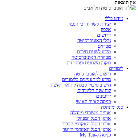
אין תוצאות
מידע כללי
יצירת קשר ודרכי הגעה
אלפון
דרושים
נהלי האוניברסיטה
מכרזים
מידע לשעת חירום
מבקרת האוניברסיטה
תקנון משמעת ופסקי דין
לימודים
רישום לאוניברסיטה
מידע למתעניינים בלימודים
חישוב סיכויי קבלה לתואר ראשון
לוח שנת הלימודים
ידיעונים
כניסה לאזור האישי
סגל ומינהלה
אגפים ומשרדי מינהלה
ארגון הסגל המנהלי
ארגון הסגל האקדמי הבכיר
ארגון הסגל האקדמי הזוטר
כניסה ל-My Tau