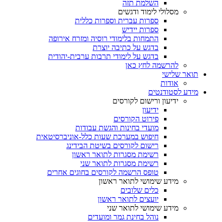
השלמת תזה
מסלולי לימוד ודגשים
ספרות עברית וספרות כללית
ספרות יידיש
התמחות בלימודי רוסיה ומזרח אירופה
בדגש על כתיבה יוצרת
בדגש על לימודי תרבות ערבית-יהודית
להרשמה לחץ כאן
תואר שלישי
אודות
מידע לסטודנטים
ידיעון ורישום לקורסים
ידיעון
פירוט הקורסים
מועדי בחינות והגשת עבודות
חיפוש במערכת שעות כלל-אוניברסיטאית
רישום לקורסים בשיטת הבידינג
רשימת מסגרות לתואר ראשון
רשימת מסגרות לתואר שני
טופס הרשמה לקורסים בחוגים אחרים
מידע שימושי לתואר ראשון
כלים שלובים
יועצים לתואר ראשון
מידע שימושי לתואר שני
נוהל בחינת גמר ומועדים