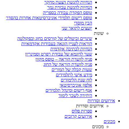
הנחיות להגשת הצעת מחקר
הנחיות להגשת עבודת גמר
טופס הפקדת עבודה בספריה
טופס רישום תלמידי אוניברסיטאות אחרות בהסדר
הבין מוסדי
יועצים לתואר שני
שונות
שינויים וביטולים של קורסים בחוג ובפקולטה
הוראות לעניין הונאה בעבודות אקדמאיות
הנחיות לכתיבה אקדמית
שער לדוגמא של עבודת רפרט וסמינריון
פניה לוועדת הוראה – טופס מקוון
פניה לוועדת הוראה של החוג
שעות קבלה של המורים
מידע אישי לתלמידים
לוח שנת הלימודים
אלפון אוניברסיטאי
אגף רישום ומינהל תלמידים
היחידה לשכר לימוד
אירועים וסדרות
אירועים וסדרות
ספרות פלוס
אירועים קרובים
מכונים
מכונים