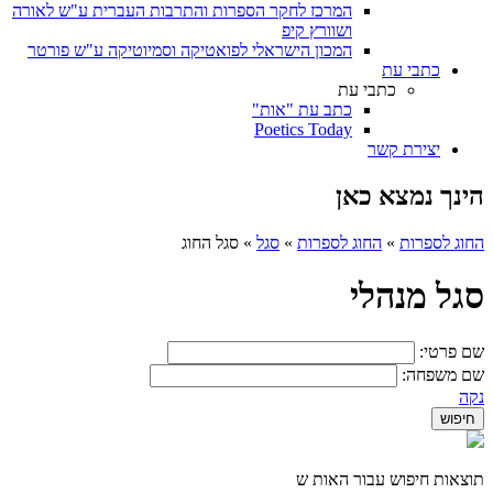
המרכז לחקר הספרות והתרבות העברית ע"ש לאורה
ושוורץ קיפ
המכון הישראלי לפואטיקה וסמיוטיקה ע"ש פורטר
כתבי עת
כתבי עת
כתב עת "אות"
Poetics Today
יצירת קשר
הינך נמצא כאן
החוג לספרות
»
החוג לספרות
»
סגל
»
סגל החוג
סגל מנהלי
שם פרטי:
שם משפחה:
נקה
תוצאות חיפוש עבור האות ש