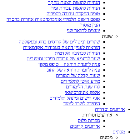
הנחיות להגשת הצעת מחקר
הנחיות להגשת עבודת גמר
טופס הפקדת עבודה בספריה
טופס רישום תלמידי אוניברסיטאות אחרות בהסדר
הבין מוסדי
יועצים לתואר שני
שונות
שינויים וביטולים של קורסים בחוג ובפקולטה
הוראות לעניין הונאה בעבודות אקדמאיות
הנחיות לכתיבה אקדמית
שער לדוגמא של עבודת רפרט וסמינריון
פניה לוועדת הוראה – טופס מקוון
פניה לוועדת הוראה של החוג
שעות קבלה של המורים
מידע אישי לתלמידים
לוח שנת הלימודים
אלפון אוניברסיטאי
אגף רישום ומינהל תלמידים
היחידה לשכר לימוד
אירועים וסדרות
אירועים וסדרות
ספרות פלוס
אירועים קרובים
מכונים
מכונים