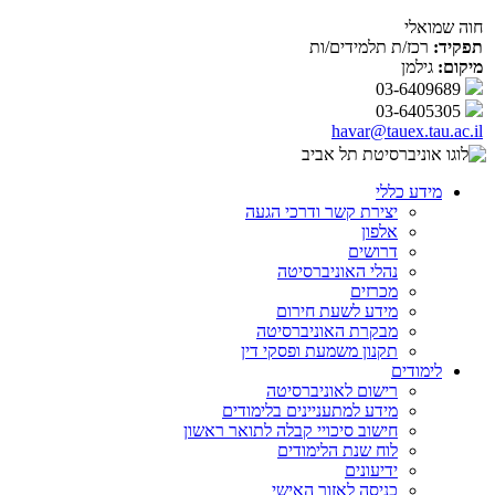
חוה שמואלי
תפקיד:
רכז/ת תלמידים/ות
מיקום:
גילמן
03-6409689
03-6405305
havar@tauex.tau.ac.il
מידע כללי
יצירת קשר ודרכי הגעה
אלפון
דרושים
נהלי האוניברסיטה
מכרזים
מידע לשעת חירום
מבקרת האוניברסיטה
תקנון משמעת ופסקי דין
לימודים
רישום לאוניברסיטה
מידע למתעניינים בלימודים
חישוב סיכויי קבלה לתואר ראשון
לוח שנת הלימודים
ידיעונים
כניסה לאזור האישי