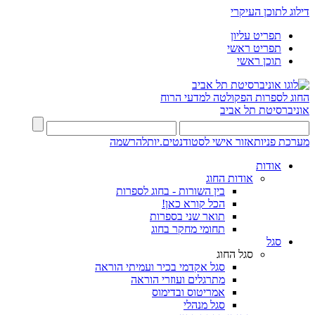
דילוג לתוכן העיקרי
תפריט עליון
תפריט ראשי
תוכן ראשי
החוג לספרות
הפקולטה למדעי הרוח
אוניברסיטת תל אביב
מערכת פניות
אזור אישי לסטודנטים.יות
להרשמה
אודות
אודות החוג
בין השורות - בחוג לספרות
הכל קורא כאן!
תואר שני בספרות
תחומי מחקר בחוג
סגל
סגל החוג
סגל אקדמי בכיר ועמיתי הוראה
מתרגלים ועוזרי הוראה
אמריטוס ובדימוס
סגל מנהלי