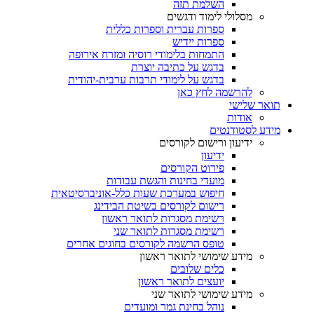
השלמת תזה
מסלולי לימוד ודגשים
ספרות עברית וספרות כללית
ספרות יידיש
התמחות בלימודי רוסיה ומזרח אירופה
בדגש על כתיבה יוצרת
בדגש על לימודי תרבות ערבית-יהודית
להרשמה לחץ כאן
תואר שלישי
אודות
מידע לסטודנטים
ידיעון ורישום לקורסים
ידיעון
פירוט הקורסים
מועדי בחינות והגשת עבודות
חיפוש במערכת שעות כלל-אוניברסיטאית
רישום לקורסים בשיטת הבידינג
רשימת מסגרות לתואר ראשון
רשימת מסגרות לתואר שני
טופס הרשמה לקורסים בחוגים אחרים
מידע שימושי לתואר ראשון
כלים שלובים
יועצים לתואר ראשון
מידע שימושי לתואר שני
נוהל בחינת גמר ומועדים