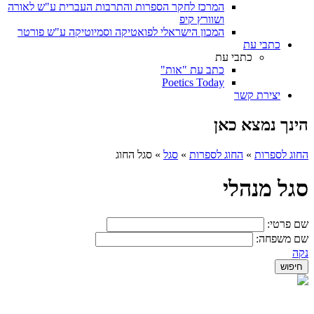
המרכז לחקר הספרות והתרבות העברית ע"ש לאורה
ושוורץ קיפ
המכון הישראלי לפואטיקה וסמיוטיקה ע"ש פורטר
כתבי עת
כתבי עת
כתב עת "אות"
Poetics Today
יצירת קשר
הינך נמצא כאן
החוג לספרות
»
החוג לספרות
»
סגל
»
סגל החוג
סגל מנהלי
שם פרטי:
שם משפחה:
נקה