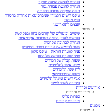
הנחיות להגשת הצעת מחקר
הנחיות להגשת עבודת גמר
טופס הפקדת עבודה בספריה
טופס רישום תלמידי אוניברסיטאות אחרות בהסדר
הבין מוסדי
יועצים לתואר שני
שונות
שינויים וביטולים של קורסים בחוג ובפקולטה
הוראות לעניין הונאה בעבודות אקדמאיות
הנחיות לכתיבה אקדמית
שער לדוגמא של עבודת רפרט וסמינריון
פניה לוועדת הוראה – טופס מקוון
פניה לוועדת הוראה של החוג
שעות קבלה של המורים
מידע אישי לתלמידים
לוח שנת הלימודים
אלפון אוניברסיטאי
אגף רישום ומינהל תלמידים
היחידה לשכר לימוד
אירועים וסדרות
אירועים וסדרות
ספרות פלוס
אירועים קרובים
מכונים
מכונים