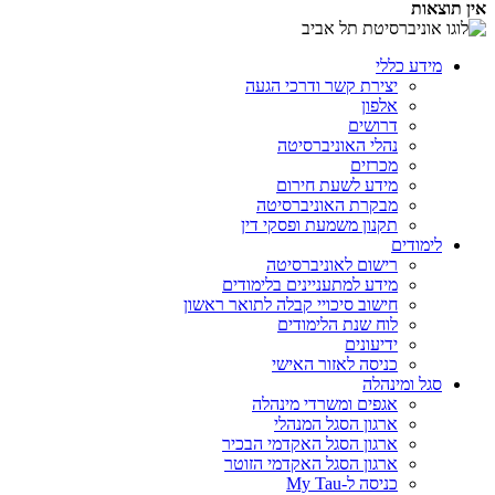
אין תוצאות
מידע כללי
יצירת קשר ודרכי הגעה
אלפון
דרושים
נהלי האוניברסיטה
מכרזים
מידע לשעת חירום
מבקרת האוניברסיטה
תקנון משמעת ופסקי דין
לימודים
רישום לאוניברסיטה
מידע למתעניינים בלימודים
חישוב סיכויי קבלה לתואר ראשון
לוח שנת הלימודים
ידיעונים
כניסה לאזור האישי
סגל ומינהלה
אגפים ומשרדי מינהלה
ארגון הסגל המנהלי
ארגון הסגל האקדמי הבכיר
ארגון הסגל האקדמי הזוטר
כניסה ל-My Tau