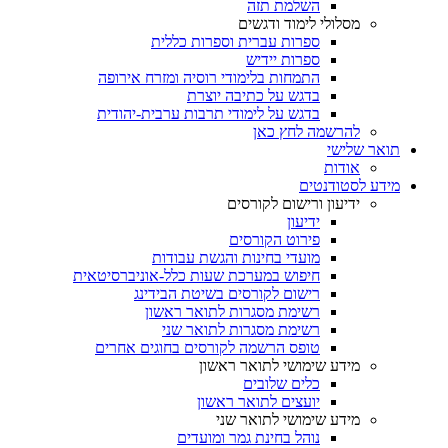
השלמת תזה
מסלולי לימוד ודגשים
ספרות עברית וספרות כללית
ספרות יידיש
התמחות בלימודי רוסיה ומזרח אירופה
בדגש על כתיבה יוצרת
בדגש על לימודי תרבות ערבית-יהודית
להרשמה לחץ כאן
תואר שלישי
אודות
מידע לסטודנטים
ידיעון ורישום לקורסים
ידיעון
פירוט הקורסים
מועדי בחינות והגשת עבודות
חיפוש במערכת שעות כלל-אוניברסיטאית
רישום לקורסים בשיטת הבידינג
רשימת מסגרות לתואר ראשון
רשימת מסגרות לתואר שני
טופס הרשמה לקורסים בחוגים אחרים
מידע שימושי לתואר ראשון
כלים שלובים
יועצים לתואר ראשון
מידע שימושי לתואר שני
נוהל בחינת גמר ומועדים