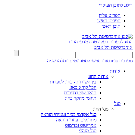
דילוג לתוכן העיקרי
תפריט עליון
תפריט ראשי
תוכן ראשי
החוג לספרות
הפקולטה למדעי הרוח
אוניברסיטת תל אביב
מערכת פניות
אזור אישי לסטודנטים.יות
להרשמה
אודות
אודות החוג
בין השורות - בחוג לספרות
הכל קורא כאן!
תואר שני בספרות
תחומי מחקר בחוג
סגל
סגל החוג
סגל אקדמי בכיר ועמיתי הוראה
מתרגלים ועוזרי הוראה
אמריטוס ובדימוס
סגל מנהלי