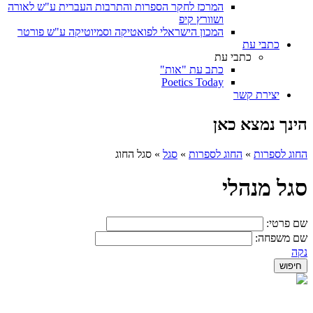
המרכז לחקר הספרות והתרבות העברית ע"ש לאורה
ושוורץ קיפ
המכון הישראלי לפואטיקה וסמיוטיקה ע"ש פורטר
כתבי עת
כתבי עת
כתב עת "אות"
Poetics Today
יצירת קשר
הינך נמצא כאן
החוג לספרות
»
החוג לספרות
»
סגל
»
סגל החוג
סגל מנהלי
שם פרטי:
שם משפחה:
נקה