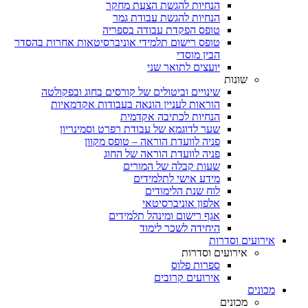
הנחיות להגשת הצעת מחקר
הנחיות להגשת עבודת גמר
טופס הפקדת עבודה בספריה
טופס רישום תלמידי אוניברסיטאות אחרות בהסדר
הבין מוסדי
יועצים לתואר שני
שונות
שינויים וביטולים של קורסים בחוג ובפקולטה
הוראות לעניין הונאה בעבודות אקדמאיות
הנחיות לכתיבה אקדמית
שער לדוגמא של עבודת רפרט וסמינריון
פניה לוועדת הוראה – טופס מקוון
פניה לוועדת הוראה של החוג
שעות קבלה של המורים
מידע אישי לתלמידים
לוח שנת הלימודים
אלפון אוניברסיטאי
אגף רישום ומינהל תלמידים
היחידה לשכר לימוד
אירועים וסדרות
אירועים וסדרות
ספרות פלוס
אירועים קרובים
מכונים
מכונים