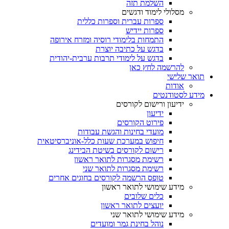
השלמת תזה
מסלולי לימוד ודגשים
ספרות עברית וספרות כללית
ספרות יידיש
התמחות בלימודי רוסיה ומזרח אירופה
בדגש על כתיבה יוצרת
בדגש על לימודי תרבות ערבית-יהודית
להרשמה לחץ כאן
תואר שלישי
אודות
מידע לסטודנטים
ידיעון ורישום לקורסים
ידיעון
פירוט הקורסים
מועדי בחינות והגשת עבודות
חיפוש במערכת שעות כלל-אוניברסיטאית
רישום לקורסים בשיטת הבידינג
רשימת מסגרות לתואר ראשון
רשימת מסגרות לתואר שני
טופס הרשמה לקורסים בחוגים אחרים
מידע שימושי לתואר ראשון
כלים שלובים
יועצים לתואר ראשון
מידע שימושי לתואר שני
נוהל בחינת גמר ומועדים