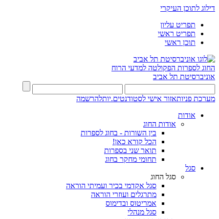
דילוג לתוכן העיקרי
תפריט עליון
תפריט ראשי
תוכן ראשי
החוג לספרות
הפקולטה למדעי הרוח
אוניברסיטת תל אביב
מערכת פניות
אזור אישי לסטודנטים.יות
להרשמה
אודות
אודות החוג
בין השורות - בחוג לספרות
הכל קורא כאן!
תואר שני בספרות
תחומי מחקר בחוג
סגל
סגל החוג
סגל אקדמי בכיר ועמיתי הוראה
מתרגלים ועוזרי הוראה
אמריטוס ובדימוס
סגל מנהלי