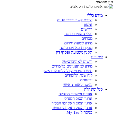
אין תוצאות
מידע כללי
יצירת קשר ודרכי הגעה
אלפון
דרושים
נהלי האוניברסיטה
מכרזים
מידע לשעת חירום
מבקרת האוניברסיטה
תקנון משמעת ופסקי דין
לימודים
רישום לאוניברסיטה
מידע למתעניינים בלימודים
חישוב סיכויי קבלה לתואר ראשון
לוח שנת הלימודים
ידיעונים
כניסה לאזור האישי
סגל ומינהלה
אגפים ומשרדי מינהלה
ארגון הסגל המנהלי
ארגון הסגל האקדמי הבכיר
ארגון הסגל האקדמי הזוטר
כניסה ל-My Tau