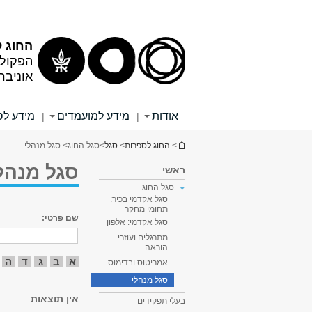
תוכן
תפריט
עליון
ראשי
החוג 
הפקולט
אוניבר
אודות
מידע למועמדים
מידע לס
|
|
הינך נמצא כאן
>
החוג לספרות
>
סגל
>
סגל החוג
> סגל מנהלי
סגל מנהל
ראשי
סגל החוג
סגל אקדמי בכיר:
תחומי מחקר
שם פרטי:
סגל אקדמי: אלפון
מתרגלים ועוזרי
הוראה
א
ב
ג
ד
ה
אמריטוס ובדימוס
סגל מנהלי
אין תוצאות
בעלי תפקידים