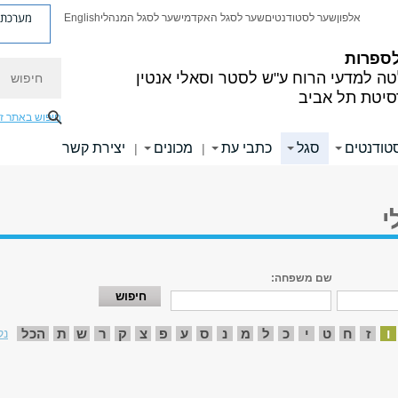
מערכת פ
אלפון
שער לסטודנטים
שער לסגל האקדמי
שער לסגל המנהלי
English
לספרות
חיפוש
ה למדעי הרוח
ע"ש לסטר וסאלי אנטין
סיטת תל אביב
חיפוש באתר ז
טודנטים
סגל
כתבי עת
מכונים
יצירת קשר
|
|
י
שם משפחה:
ו
ז
ח
ט
י
כ
ל
מ
נ
ס
ע
פ
צ
ק
ר
ש
ת
הכל
נק