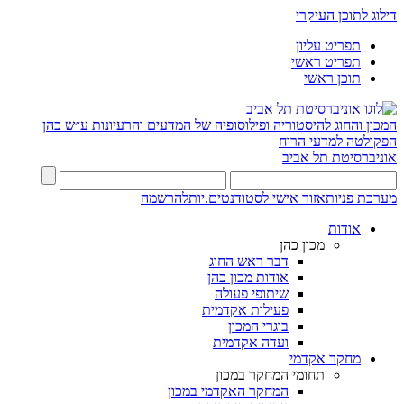
דילוג לתוכן העיקרי
תפריט עליון
תפריט ראשי
תוכן ראשי
המכון והחוג להיסטוריה ופילוסופיה של המדעים והרעיונות ע״ש כהן
הפקולטה למדעי הרוח
אוניברסיטת תל אביב
מערכת פניות
אזור אישי לסטודנטים.יות
להרשמה
אודות
מכון כהן
דבר ראש החוג
אודות מכון כהן
שיתופי פעולה
פעילות אקדמית
בוגרי המכון
ועדה אקדמית
מחקר אקדמי
תחומי המחקר במכון
המחקר האקדמי במכון