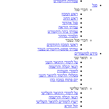
עבודות דוקטורט
סגל
חברי סגל
ראש המכון
ראש החוג
סגל אקדמי
עמיתי הוראה
עמיתי בתר-דוקטורט
תלמידי מחקר
חברי סגל בעבר
ראשי המכון הקודמים
עמיתי פוסט-דוקטורט בעבר
מידע למועמדים
תואר שני
על לימודי התואר השני
תנאי קבלה והרשמה
לימודי תשתית
מסלולי הלימוד לתואר השני
יום פתוח במכון כהן
תואר שלישי
על לימודי התואר השלישי
תנאי קבלה והרשמה
ייעוץ לימודים לתואר השלישי
קול קורא