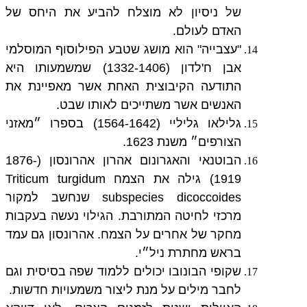
של ניסיון לא מוצלח להביע את היחס של
האדם לעולם.
"עצבייה" הוא מושג שטבע הפילוסוף המוסלמי
אבן ח'לדון (1332-1406) שמשמעותו היא
התודעה הקיבוצית האחת אשר מאפיינת את
האנשים אשר משתייכים לאותו שבט.
גלילאו גליליי (1564-1642) בספרו ״מאזני
הצורפים״ משנת 1623.
הבוטנאי והאגרונום אהרון אהרונסון (1876-
1919) גילה את הצמח Triticum turgidum
subspecies dicoccoides שנחשב למקור
מרכזי לחיטה המתורבת. הגילוי נעשה בעקבות
מחקר של אחרים על הצמח. אהרונסון גם עמד
בראש מחתרת ניל״י.
שקופי הבונובו יכולים ללמוד שפה בסיסית וגם
לחבר מילים על מנת ליצור משמעויות חדשות.