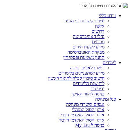
מידע כללי
יצירת קשר ודרכי הגעה
אלפון
דרושים
נהלי האוניברסיטה
מכרזים
מידע לשעת חירום
מבקרת האוניברסיטה
תקנון משמעת ופסקי דין
לימודים
רישום לאוניברסיטה
מידע למתעניינים בלימודים
חישוב סיכויי קבלה לתואר ראשון
לוח שנת הלימודים
ידיעונים
כניסה לאזור האישי
סגל ומינהלה
אגפים ומשרדי מינהלה
ארגון הסגל המנהלי
ארגון הסגל האקדמי הבכיר
ארגון הסגל האקדמי הזוטר
כניסה ל-My Tau