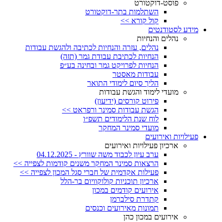
פוסט-דוקטורט
השתלמות בתר-דוקטורט
קול קורא >>
מידע לסטודנטים
נהלים והנחיות
נהלים, עזרה והנחיות לכתיבה ולהגשת עבודות
הנחיות לכתיבת עבודת גמר (תזה)
הנחיות לפרויקט גמר ובחינה בע״פ
עבודות מאסטר
הליך סיום לימודי התואר
מועדי לימוד והגשת עבודות
פירוט קורסים (ידיעון)
הגשת עבודות סמינר ורפראט >>
לוח שנת הלימודים תשפ״ו
מועדי סמינר המחקר
פעילויות ואירועים
ארכיון פעילויות ואירועים
ערב עיון לכבוד משה שוורץ - 04.12.2025
הרצאות סמינר המחקר משנים קודמות לצפייה >>
פעילות אקדמית של חברי סגל המכון לצפייה >>
ארכיון תוכניות קולוקוויום בר-הלל
אירועים קודמים במכון
קתדרת סילברמן
תמונות מאירועים וכנסים
אירועים במכון כהן