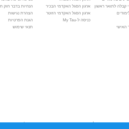
י קבלה לתואר ראשון
ארגון הסגל האקדמי הבכיר
הנחיות בדבר חוק ח
ימודים
ארגון הסגל האקדמי הזוטר
הצהרת נגישות
כניסה ל-My Tau
הגנת הפרטיות
 האישי
תנאי שימוש
יות יוצרים. אם בבעלותך זכויות יוצרים בתכנים שנמצאים פה ו/או השימוש ש
נות בהקדם לכתובת שכאן >>