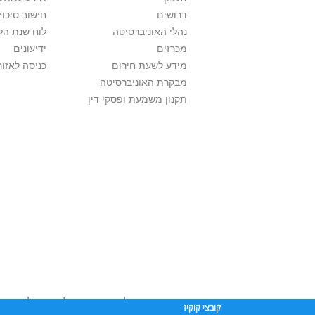
דרושים
חישוב סיכוי
נהלי האוניברסיטה
לוח שנת הל
מכרזים
ידיעונים
מידע לשעת חירום
כניסה לאזור
מבקרת האוניברסיטה
תקנון משמעת ופסקי דין
אוניברסיטת תל אביב עושה כל מאמץ לכבד זכו
קובצי קוקיז
שנעשה בתכנים אלה לדעתך מפר זכויות
נא לפ