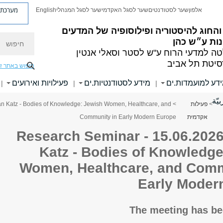
מערכת פ
אלפון
שער לסטודנטים
שער לסגל האקדמי
שער לסגל המנהלי
English
והחוג להיסטוריה ופילוסופיה של המדעים
חיפוש
נות ע״ש כהן
ה למדעי הרוח
ע"ש לסטר וסאלי אנטין
סיטת תל אביב
חיפוש באתר ז
דע למועמדות.ים
מידע לסטודנטיות.ים
פעילויות ואירועים
|
|
|
بيّة
>
פעילות
dan Katz - Bodies of Knowledge: Jewish Women, Healthcare, and
אקדמית
Community in Early Modern Europe
Research Seminar - 15.06.2026
Katz - Bodies of Knowledge
Women, Healthcare, and Comm
Early Moder
The meeting has be