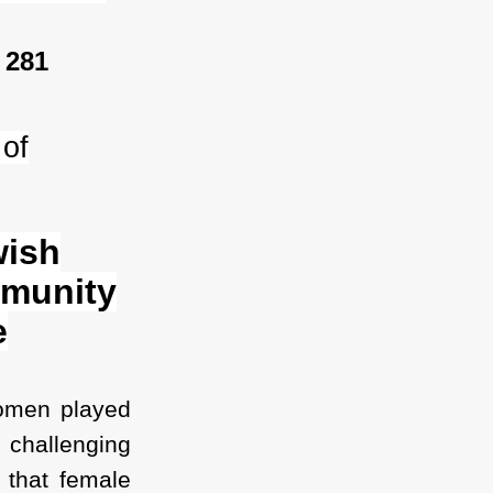
 281
 of
wish
mmunity
e
women played
, challenging
 that female