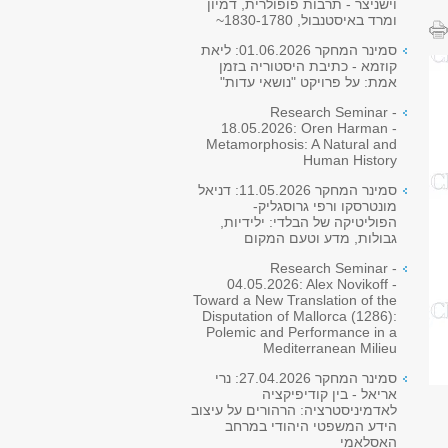
וישניצר - תרבות פופולרית, דמיון
ומרד באיסטנבול, 1830-1780~
סמינר המחקר 01.06.2026: ליאת
קוזמא - כתיבת היסטוריה בזמן
אמת: על פרויקט "נושאי עדות"
Research Seminar -
18.05.2026: Oren Harman -
Metamorphosis: A Natural and
Human History
סמינר המחקר 11.05.2026: דניאל
מונטרסקו ורפי גרוסגליק-
הפוליטיקה של הבלדי: ילידיות,
גבולות, מדע וטעם המקום
Research Seminar -
04.05.2026: Alex Novikoff -
Toward a New Translation of the
Disputation of Mallorca (1286):
Polemic and Performance in a
Mediterranean Milieu
סמינר המחקר 27.04.2026: נרי
אריאל - בין קודיפיקציה
לאדמיניסטרציה: הרהורים על עיצוב
הידע המשפטי היהודי במרחב
האסלאמי