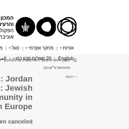
תוכן
תפריט
עליון
ראשי
המכון 
והרעיו
הפקולט
אוניבר
אודות
מחקר אקדמי
סגל
מי
|
|
|
English
20 שאלות מכון כהן
العر
|
|
הינך נמצא כאן
>
המכון והחוג להיסטוריה ופילוסופיה של המדעים
והרעיונות ע״ש כהן
ראשי
: Jordan
: Jewish
unity in
n Europe
en canceled