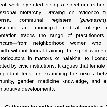
cal work operated along a spectrum rather 
essional hierarchy. Drawing on evidence f
ponsa, communal registers (
pinkassim
scripts, and municipal medical college re
entation traces the range of practitioners
lthcare—from neighborhood women who a
dbirth without formal training, to expert wome
nterlocutors in matters of halakha, to licen
ated by civic institutions. It argues that female
mportant lens for examining the nexus bet
unity, gender, medicine knowledge, and e
nistrative developments.
Gathering for coffee and refreshments at 