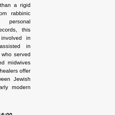
than a rigid
rom rabbinic
), personal
cords, this
 involved in
ssisted in
n who served
sed midwives
 healers offer
ween Jewish
arly modern
16:00