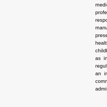
medi
prof
res
manu
pres
hea
chil
as i
regul
an i
comm
admi