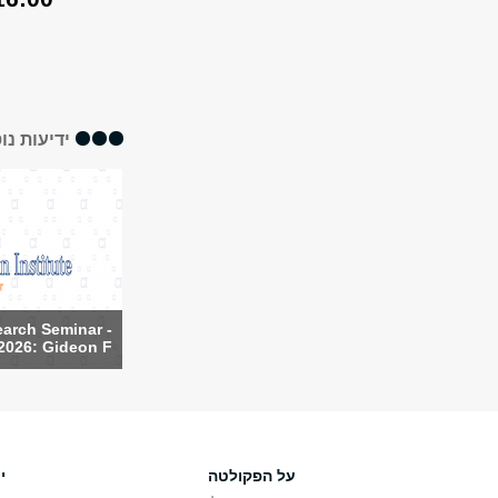
ידיעות נו
arch Seminar -
2026: Gideon F...
על הפקולטה
י