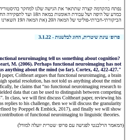
נפתח בהקדמה קצרה שתתאר את הגישה שלנו למחקר בהיסטוריה 
כמדע של היפה ושל עבודת האומנות במאה ה18 
הביקורתי-חברתי-פוליטי של המאה ה20 (את המאה ה19 השארנו לשנה אחרת).
פרופ׳ עינת שיטרית, החוג לבלשנות - 3.1.22
nctional neuroimaging tell us something about cognition?
heart, M. (2006). Perhaps functional neuroimaging has not
 us anything about the mind (so far). Cortex, 42, 422-427."
al paper, Coltheart argues that functional neuroimaging, a brain
gh spatial resolution, has not told us anything about the mind
fically, he claims that “no functional neuroimaging research to
yielded data that can be used to distinguish between competing
”. In class, we will first discuss Coltheart paper, reviewing his
s replies to his challenge, then we will discuss the granularity
fined by Poeppel & Embick, 2017), and finally we will show
contribution of functional neuroimaging to linguistic theories.
(המאמר הרלבנטי לפגישה עם פרופ׳ שטרית יועלה למודל)