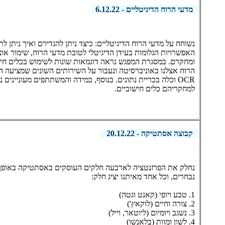
מדעי הרוח הדיגיטליים - 6.12.22
נשוחח על מדעי הרוח הדיגיטליים: כיצד ניתן להגדירם ואיך ניתן 
האפשרויות הגלומות בעידן הדיגיטלי לטובת מדעי הרוח, שימור או
ומחקרם. במסגרת המפגש נראה דוגמאות שונות לשימוש בכלים חיש
הרוח אצלנו באוניברסיטה ונעבור על השירותים השונים שמציעה ה
OCR וכלה בכריית נתונים. בנוסף, במידה והמשתתפים מעוניינים נ
למחקריהם כלים חישוביים.
קבוצה אסתטיקה - 20.12.22
נחלק את הפרזנטציה לארבעה חלקים העוסקים באסתטיקה באופן 
נבחרים, וכל אחד מאיתנו יציג חלק:
1. טבע ויופי (קאנט וגטה)
2. צורה וחיים (לוקאץ')
3. נשגב ויומיום (ליוטאר, וייל)
4. לשון ומוות (בלאנשו)