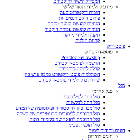
המסלול הישיר לדוקטורט
מידע לתלמידי תואר שלישי
חובות דוקטורנטים.ות
פורום דוקטורנטים.יות
הנחיות להגשת הצעת מחקר
הנחיות להגשת עבודת דוקטור
תקנון תלמידי מחקר
קרנות ומלגות
פוסט-דוק
פוסט-דוקטורט
Postdoc Fellowship
הרשמה לפוסט-דוקטורט
קבלה לפוסט-דוקטורט
השתלמות פוסט-דוקטורט במכון ע״ש כהן
שירותים לתלמידי פוסט-דוקטורט
סגל
סגל אקדמי
סגל החוג לפילוסופיה
סגל החוג לבלשנות
סגל מכון כהן להיסטוריה ופילוסופיה של המדע
סגל התוכנית ללימודים קוגניטיביים של השפה
סגל התוכנית לתואר שני בלימודי דתות
סגל תוכנית פכ״מ
חוגים ויחידות לימוד
חוגים ויחידות