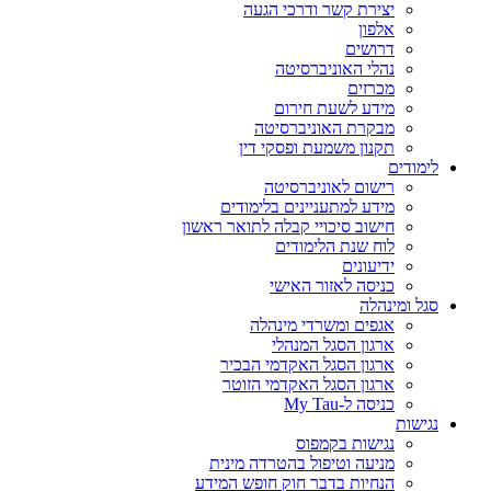
יצירת קשר ודרכי הגעה
אלפון
דרושים
נהלי האוניברסיטה
מכרזים
מידע לשעת חירום
מבקרת האוניברסיטה
תקנון משמעת ופסקי דין
לימודים
רישום לאוניברסיטה
מידע למתעניינים בלימודים
חישוב סיכויי קבלה לתואר ראשון
לוח שנת הלימודים
ידיעונים
כניסה לאזור האישי
סגל ומינהלה
אגפים ומשרדי מינהלה
ארגון הסגל המנהלי
ארגון הסגל האקדמי הבכיר
ארגון הסגל האקדמי הזוטר
כניסה ל-My Tau
נגישות
נגישות בקמפוס
מניעה וטיפול בהטרדה מינית
הנחיות בדבר חוק חופש המידע