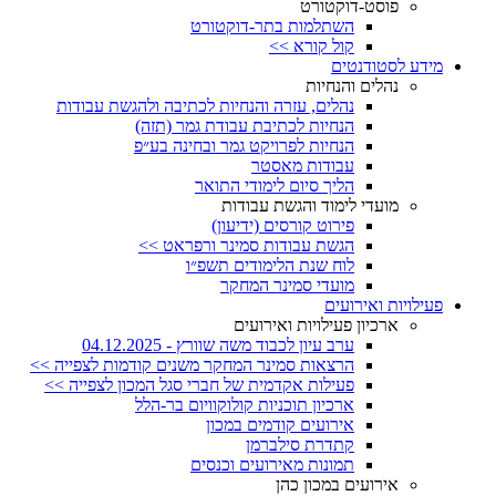
פוסט-דוקטורט
השתלמות בתר-דוקטורט
קול קורא >>
מידע לסטודנטים
נהלים והנחיות
נהלים, עזרה והנחיות לכתיבה ולהגשת עבודות
הנחיות לכתיבת עבודת גמר (תזה)
הנחיות לפרויקט גמר ובחינה בע״פ
עבודות מאסטר
הליך סיום לימודי התואר
מועדי לימוד והגשת עבודות
פירוט קורסים (ידיעון)
הגשת עבודות סמינר ורפראט >>
לוח שנת הלימודים תשפ״ו
מועדי סמינר המחקר
פעילויות ואירועים
ארכיון פעילויות ואירועים
ערב עיון לכבוד משה שוורץ - 04.12.2025
הרצאות סמינר המחקר משנים קודמות לצפייה >>
פעילות אקדמית של חברי סגל המכון לצפייה >>
ארכיון תוכניות קולוקוויום בר-הלל
אירועים קודמים במכון
קתדרת סילברמן
תמונות מאירועים וכנסים
אירועים במכון כהן