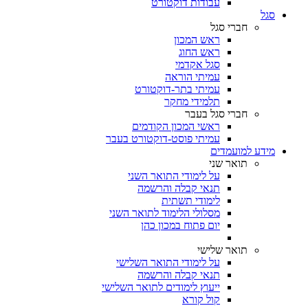
עבודות דוקטורט
סגל
חברי סגל
ראש המכון
ראש החוג
סגל אקדמי
עמיתי הוראה
עמיתי בתר-דוקטורט
תלמידי מחקר
חברי סגל בעבר
ראשי המכון הקודמים
עמיתי פוסט-דוקטורט בעבר
מידע למועמדים
תואר שני
על לימודי התואר השני
תנאי קבלה והרשמה
לימודי תשתית
מסלולי הלימוד לתואר השני
יום פתוח במכון כהן
תואר שלישי
על לימודי התואר השלישי
תנאי קבלה והרשמה
ייעוץ לימודים לתואר השלישי
קול קורא