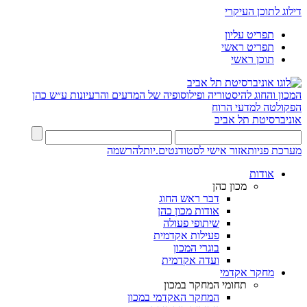
דילוג לתוכן העיקרי
תפריט עליון
תפריט ראשי
תוכן ראשי
המכון והחוג להיסטוריה ופילוסופיה של המדעים והרעיונות ע״ש כהן
הפקולטה למדעי הרוח
אוניברסיטת תל אביב
מערכת פניות
אזור אישי לסטודנטים.יות
להרשמה
אודות
מכון כהן
דבר ראש החוג
אודות מכון כהן
שיתופי פעולה
פעילות אקדמית
בוגרי המכון
ועדה אקדמית
מחקר אקדמי
תחומי המחקר במכון
המחקר האקדמי במכון