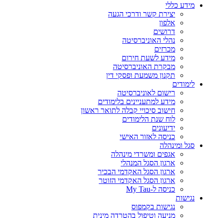
מידע כללי
יצירת קשר ודרכי הגעה
אלפון
דרושים
נהלי האוניברסיטה
מכרזים
מידע לשעת חירום
מבקרת האוניברסיטה
תקנון משמעת ופסקי דין
לימודים
רישום לאוניברסיטה
מידע למתעניינים בלימודים
חישוב סיכויי קבלה לתואר ראשון
לוח שנת הלימודים
ידיעונים
כניסה לאזור האישי
סגל ומינהלה
אגפים ומשרדי מינהלה
ארגון הסגל המנהלי
ארגון הסגל האקדמי הבכיר
ארגון הסגל האקדמי הזוטר
כניסה ל-My Tau
נגישות
נגישות בקמפוס
מניעה וטיפול בהטרדה מינית