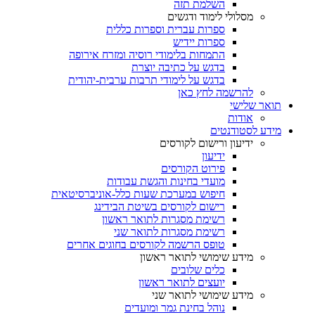
השלמת תזה
מסלולי לימוד ודגשים
ספרות עברית וספרות כללית
ספרות יידיש
התמחות בלימודי רוסיה ומזרח אירופה
בדגש על כתיבה יוצרת
בדגש על לימודי תרבות ערבית-יהודית
להרשמה לחץ כאן
תואר שלישי
אודות
מידע לסטודנטים
ידיעון ורישום לקורסים
ידיעון
פירוט הקורסים
מועדי בחינות והגשת עבודות
חיפוש במערכת שעות כלל-אוניברסיטאית
רישום לקורסים בשיטת הבידינג
רשימת מסגרות לתואר ראשון
רשימת מסגרות לתואר שני
טופס הרשמה לקורסים בחוגים אחרים
מידע שימושי לתואר ראשון
כלים שלובים
יועצים לתואר ראשון
מידע שימושי לתואר שני
נוהל בחינת גמר ומועדים