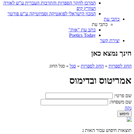
המרכז לחקר הספרות והתרבות העברית ע"ש לאורה
ושוורץ קיפ
המכון הישראלי לפואטיקה וסמיוטיקה ע"ש פורטר
כתבי עת
כתבי עת
כתב עת "אות"
Poetics Today
יצירת קשר
הינך נמצא כאן
החוג לספרות
»
החוג לספרות
»
סגל
»
סגל החוג
אמריטוס ובדימוס
שם פרטי:
שם משפחה:
נקה
תוצאות חיפוש עבור האות ג