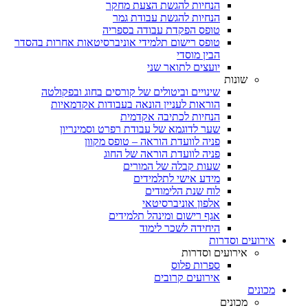
הנחיות להגשת הצעת מחקר
הנחיות להגשת עבודת גמר
טופס הפקדת עבודה בספריה
טופס רישום תלמידי אוניברסיטאות אחרות בהסדר
הבין מוסדי
יועצים לתואר שני
שונות
שינויים וביטולים של קורסים בחוג ובפקולטה
הוראות לעניין הונאה בעבודות אקדמאיות
הנחיות לכתיבה אקדמית
שער לדוגמא של עבודת רפרט וסמינריון
פניה לוועדת הוראה – טופס מקוון
פניה לוועדת הוראה של החוג
שעות קבלה של המורים
מידע אישי לתלמידים
לוח שנת הלימודים
אלפון אוניברסיטאי
אגף רישום ומינהל תלמידים
היחידה לשכר לימוד
אירועים וסדרות
אירועים וסדרות
ספרות פלוס
אירועים קרובים
מכונים
מכונים