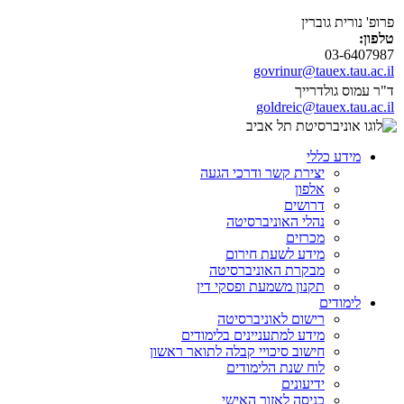
פרופ' נורית גוברין
טלפון:
03-6407987
govrinur@tauex.tau.ac.il
ד"ר עמוס גולדרייך
goldreic@tauex.tau.ac.il
מידע כללי
יצירת קשר ודרכי הגעה
אלפון
דרושים
נהלי האוניברסיטה
מכרזים
מידע לשעת חירום
מבקרת האוניברסיטה
תקנון משמעת ופסקי דין
לימודים
רישום לאוניברסיטה
מידע למתעניינים בלימודים
חישוב סיכויי קבלה לתואר ראשון
לוח שנת הלימודים
ידיעונים
כניסה לאזור האישי