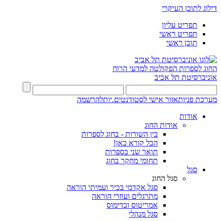
דילוג לתוכן העיקרי
תפריט עליון
תפריט ראשי
תוכן ראשי
החוג לספרות
הפקולטה למדעי הרוח
אוניברסיטת תל אביב
מערכת פניות
אזור אישי לסטודנטים.יות
להרשמה
אודות
אודות החוג
בין השורות - בחוג לספרות
הכל קורא כאן!
תואר שני בספרות
תחומי מחקר בחוג
סגל
סגל החוג
סגל אקדמי בכיר ועמיתי הוראה
מתרגלים ועוזרי הוראה
אמריטוס ובדימוס
סגל מנהלי