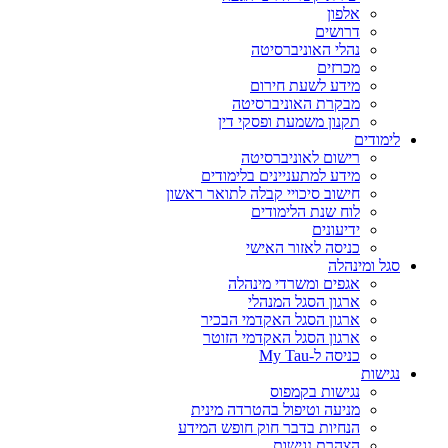
אלפון
דרושים
נהלי האוניברסיטה
מכרזים
מידע לשעת חירום
מבקרת האוניברסיטה
תקנון משמעת ופסקי דין
לימודים
רישום לאוניברסיטה
מידע למתעניינים בלימודים
חישוב סיכויי קבלה לתואר ראשון
לוח שנת הלימודים
ידיעונים
כניסה לאזור האישי
סגל ומינהלה
אגפים ומשרדי מינהלה
ארגון הסגל המנהלי
ארגון הסגל האקדמי הבכיר
ארגון הסגל האקדמי הזוטר
כניסה ל-My Tau
נגישות
נגישות בקמפוס
מניעה וטיפול בהטרדה מינית
הנחיות בדבר חוק חופש המידע
הצהרת נגישות