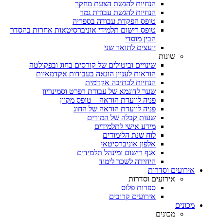
הנחיות להגשת הצעת מחקר
הנחיות להגשת עבודת גמר
טופס הפקדת עבודה בספריה
טופס רישום תלמידי אוניברסיטאות אחרות בהסדר
הבין מוסדי
יועצים לתואר שני
שונות
שינויים וביטולים של קורסים בחוג ובפקולטה
הוראות לעניין הונאה בעבודות אקדמאיות
הנחיות לכתיבה אקדמית
שער לדוגמא של עבודת רפרט וסמינריון
פניה לוועדת הוראה – טופס מקוון
פניה לוועדת הוראה של החוג
שעות קבלה של המורים
מידע אישי לתלמידים
לוח שנת הלימודים
אלפון אוניברסיטאי
אגף רישום ומינהל תלמידים
היחידה לשכר לימוד
אירועים וסדרות
אירועים וסדרות
ספרות פלוס
אירועים קרובים
מכונים
מכונים