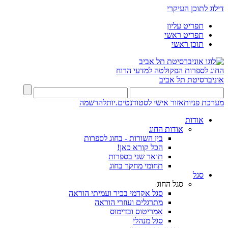
דילוג לתוכן העיקרי
תפריט עליון
תפריט ראשי
תוכן ראשי
החוג לספרות
הפקולטה למדעי הרוח
אוניברסיטת תל אביב
מערכת פניות
אזור אישי לסטודנטים.יות
להרשמה
אודות
אודות החוג
בין השורות - בחוג לספרות
הכל קורא כאן!
תואר שני בספרות
תחומי מחקר בחוג
סגל
סגל החוג
סגל אקדמי בכיר ועמיתי הוראה
מתרגלים ועוזרי הוראה
אמריטוס ובדימוס
סגל מנהלי