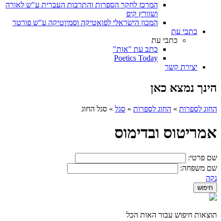
המרכז לחקר הספרות והתרבות העברית ע"ש לאורה
ושוורץ קיפ
המכון הישראלי לפואטיקה וסמיוטיקה ע"ש פורטר
כתבי עת
כתבי עת
כתב עת "אות"
Poetics Today
יצירת קשר
הינך נמצא כאן
החוג לספרות
»
החוג לספרות
»
סגל
»
סגל החוג
אמריטוס ובדימוס
שם פרטי:
שם משפחה:
נקה
תוצאות חיפוש עבור האות הכל