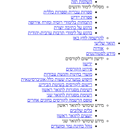
השלמת תזה
מסלולי לימוד ודגשים
ספרות עברית וספרות כללית
ספרות יידיש
התמחות בלימודי רוסיה ומזרח אירופה
בדגש על כתיבה יוצרת
בדגש על לימודי תרבות ערבית-יהודית
להרשמה לחץ כאן
תואר שלישי
אודות
מידע לסטודנטים
ידיעון ורישום לקורסים
ידיעון
פירוט הקורסים
מועדי בחינות והגשת עבודות
חיפוש במערכת שעות כלל-אוניברסיטאית
רישום לקורסים בשיטת הבידינג
רשימת מסגרות לתואר ראשון
רשימת מסגרות לתואר שני
טופס הרשמה לקורסים בחוגים אחרים
מידע שימושי לתואר ראשון
כלים שלובים
יועצים לתואר ראשון
מידע שימושי לתואר שני
נוהל בחינת גמר ומועדים