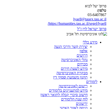
פרופ' יעל לבוא
טלפון:
03-6407867
lyaell@tauex.tau.ac.il
https://humanities.tau.ac.il/segel/lyaell/
פרופ' ישראל לוין ז"ל
מידע כללי
יצירת קשר ודרכי הגעה
אלפון
דרושים
נהלי האוניברסיטה
מכרזים
מידע לשעת חירום
מבקרת האוניברסיטה
תקנון משמעת ופסקי דין
לימודים
רישום לאוניברסיטה
מידע למתעניינים בלימודים
חישוב סיכויי קבלה לתואר ראשון
לוח שנת הלימודים
ידיעונים
כניסה לאזור האישי