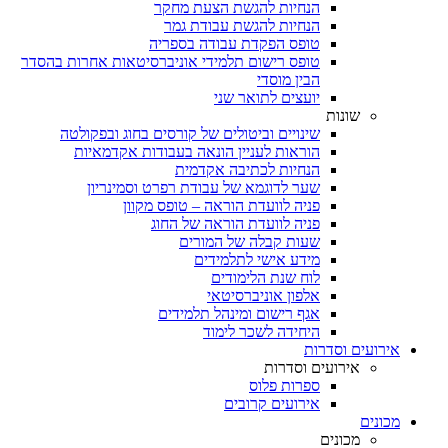
הנחיות להגשת הצעת מחקר
הנחיות להגשת עבודת גמר
טופס הפקדת עבודה בספריה
טופס רישום תלמידי אוניברסיטאות אחרות בהסדר
הבין מוסדי
יועצים לתואר שני
שונות
שינויים וביטולים של קורסים בחוג ובפקולטה
הוראות לעניין הונאה בעבודות אקדמאיות
הנחיות לכתיבה אקדמית
שער לדוגמא של עבודת רפרט וסמינריון
פניה לוועדת הוראה – טופס מקוון
פניה לוועדת הוראה של החוג
שעות קבלה של המורים
מידע אישי לתלמידים
לוח שנת הלימודים
אלפון אוניברסיטאי
אגף רישום ומינהל תלמידים
היחידה לשכר לימוד
אירועים וסדרות
אירועים וסדרות
ספרות פלוס
אירועים קרובים
מכונים
מכונים