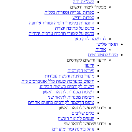
השלמת תזה
מסלולי לימוד ודגשים
ספרות עברית וספרות כללית
ספרות יידיש
התמחות בלימודי רוסיה ומזרח אירופה
בדגש על כתיבה יוצרת
בדגש על לימודי תרבות ערבית-יהודית
להרשמה לחץ כאן
תואר שלישי
אודות
מידע לסטודנטים
ידיעון ורישום לקורסים
ידיעון
פירוט הקורסים
מועדי בחינות והגשת עבודות
חיפוש במערכת שעות כלל-אוניברסיטאית
רישום לקורסים בשיטת הבידינג
רשימת מסגרות לתואר ראשון
רשימת מסגרות לתואר שני
טופס הרשמה לקורסים בחוגים אחרים
מידע שימושי לתואר ראשון
כלים שלובים
יועצים לתואר ראשון
מידע שימושי לתואר שני
נוהל בחינת גמר ומועדים