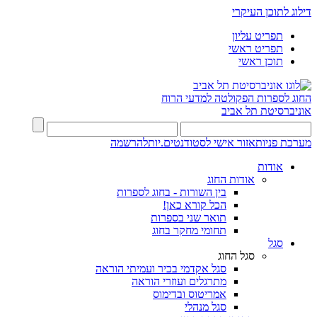
דילוג לתוכן העיקרי
תפריט עליון
תפריט ראשי
תוכן ראשי
החוג לספרות
הפקולטה למדעי הרוח
אוניברסיטת תל אביב
מערכת פניות
אזור אישי לסטודנטים.יות
להרשמה
אודות
אודות החוג
בין השורות - בחוג לספרות
הכל קורא כאן!
תואר שני בספרות
תחומי מחקר בחוג
סגל
סגל החוג
סגל אקדמי בכיר ועמיתי הוראה
מתרגלים ועוזרי הוראה
אמריטוס ובדימוס
סגל מנהלי