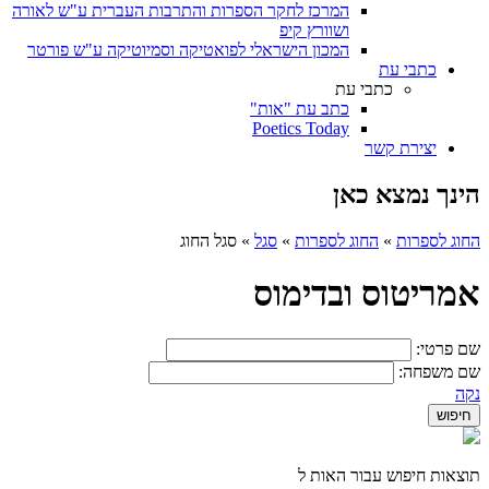
המרכז לחקר הספרות והתרבות העברית ע"ש לאורה
ושוורץ קיפ
המכון הישראלי לפואטיקה וסמיוטיקה ע"ש פורטר
כתבי עת
כתבי עת
כתב עת "אות"
Poetics Today
יצירת קשר
הינך נמצא כאן
החוג לספרות
»
החוג לספרות
»
סגל
»
סגל החוג
אמריטוס ובדימוס
שם פרטי:
שם משפחה:
נקה
תוצאות חיפוש עבור האות ל