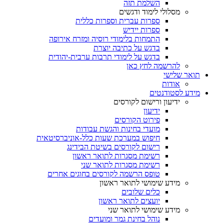
השלמת תזה
מסלולי לימוד ודגשים
ספרות עברית וספרות כללית
ספרות יידיש
התמחות בלימודי רוסיה ומזרח אירופה
בדגש על כתיבה יוצרת
בדגש על לימודי תרבות ערבית-יהודית
להרשמה לחץ כאן
תואר שלישי
אודות
מידע לסטודנטים
ידיעון ורישום לקורסים
ידיעון
פירוט הקורסים
מועדי בחינות והגשת עבודות
חיפוש במערכת שעות כלל-אוניברסיטאית
רישום לקורסים בשיטת הבידינג
רשימת מסגרות לתואר ראשון
רשימת מסגרות לתואר שני
טופס הרשמה לקורסים בחוגים אחרים
מידע שימושי לתואר ראשון
כלים שלובים
יועצים לתואר ראשון
מידע שימושי לתואר שני
נוהל בחינת גמר ומועדים