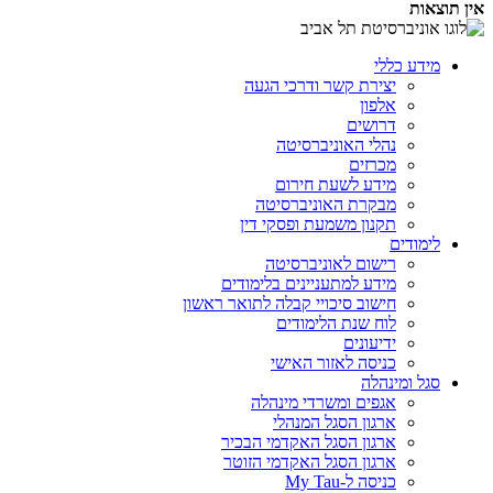
אין תוצאות
מידע כללי
יצירת קשר ודרכי הגעה
אלפון
דרושים
נהלי האוניברסיטה
מכרזים
מידע לשעת חירום
מבקרת האוניברסיטה
תקנון משמעת ופסקי דין
לימודים
רישום לאוניברסיטה
מידע למתעניינים בלימודים
חישוב סיכויי קבלה לתואר ראשון
לוח שנת הלימודים
ידיעונים
כניסה לאזור האישי
סגל ומינהלה
אגפים ומשרדי מינהלה
ארגון הסגל המנהלי
ארגון הסגל האקדמי הבכיר
ארגון הסגל האקדמי הזוטר
כניסה ל-My Tau