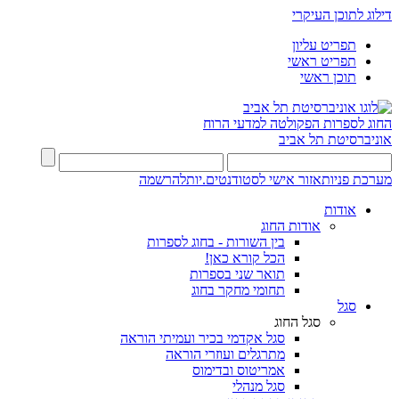
דילוג לתוכן העיקרי
תפריט עליון
תפריט ראשי
תוכן ראשי
החוג לספרות
הפקולטה למדעי הרוח
אוניברסיטת תל אביב
מערכת פניות
אזור אישי לסטודנטים.יות
להרשמה
אודות
אודות החוג
בין השורות - בחוג לספרות
הכל קורא כאן!
תואר שני בספרות
תחומי מחקר בחוג
סגל
סגל החוג
סגל אקדמי בכיר ועמיתי הוראה
מתרגלים ועוזרי הוראה
אמריטוס ובדימוס
סגל מנהלי