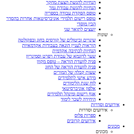
הנחיות להגשת הצעת מחקר
הנחיות להגשת עבודת גמר
טופס הפקדת עבודה בספריה
טופס רישום תלמידי אוניברסיטאות אחרות בהסדר
הבין מוסדי
יועצים לתואר שני
שונות
שינויים וביטולים של קורסים בחוג ובפקולטה
הוראות לעניין הונאה בעבודות אקדמאיות
הנחיות לכתיבה אקדמית
שער לדוגמא של עבודת רפרט וסמינריון
פניה לוועדת הוראה – טופס מקוון
פניה לוועדת הוראה של החוג
שעות קבלה של המורים
מידע אישי לתלמידים
לוח שנת הלימודים
אלפון אוניברסיטאי
אגף רישום ומינהל תלמידים
היחידה לשכר לימוד
אירועים וסדרות
אירועים וסדרות
ספרות פלוס
אירועים קרובים
מכונים
מכונים