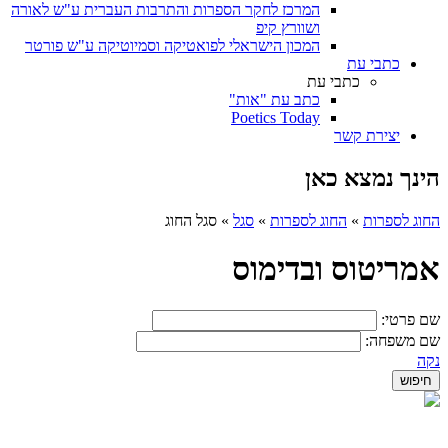
המרכז לחקר הספרות והתרבות העברית ע"ש לאורה
ושוורץ קיפ
המכון הישראלי לפואטיקה וסמיוטיקה ע"ש פורטר
כתבי עת
כתבי עת
כתב עת "אות"
Poetics Today
יצירת קשר
הינך נמצא כאן
החוג לספרות
»
החוג לספרות
»
סגל
»
סגל החוג
אמריטוס ובדימוס
שם פרטי:
שם משפחה:
נקה