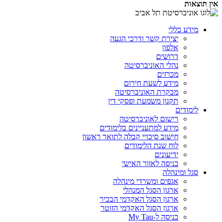
אין תוצאות
מידע כללי
יצירת קשר ודרכי הגעה
אלפון
דרושים
נהלי האוניברסיטה
מכרזים
מידע לשעת חירום
מבקרת האוניברסיטה
תקנון משמעת ופסקי דין
לימודים
רישום לאוניברסיטה
מידע למתעניינים בלימודים
חישוב סיכויי קבלה לתואר ראשון
לוח שנת הלימודים
ידיעונים
כניסה לאזור האישי
סגל ומינהלה
אגפים ומשרדי מינהלה
ארגון הסגל המנהלי
ארגון הסגל האקדמי הבכיר
ארגון הסגל האקדמי הזוטר
כניסה ל-My Tau