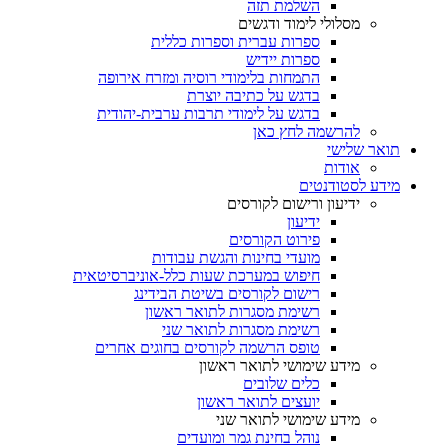
השלמת תזה
מסלולי לימוד ודגשים
ספרות עברית וספרות כללית
ספרות יידיש
התמחות בלימודי רוסיה ומזרח אירופה
בדגש על כתיבה יוצרת
בדגש על לימודי תרבות ערבית-יהודית
להרשמה לחץ כאן
תואר שלישי
אודות
מידע לסטודנטים
ידיעון ורישום לקורסים
ידיעון
פירוט הקורסים
מועדי בחינות והגשת עבודות
חיפוש במערכת שעות כלל-אוניברסיטאית
רישום לקורסים בשיטת הבידינג
רשימת מסגרות לתואר ראשון
רשימת מסגרות לתואר שני
טופס הרשמה לקורסים בחוגים אחרים
מידע שימושי לתואר ראשון
כלים שלובים
יועצים לתואר ראשון
מידע שימושי לתואר שני
נוהל בחינת גמר ומועדים