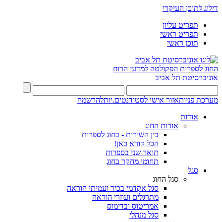
דילוג לתוכן העיקרי
תפריט עליון
תפריט ראשי
תוכן ראשי
החוג לספרות
הפקולטה למדעי הרוח
אוניברסיטת תל אביב
מערכת פניות
אזור אישי לסטודנטים.יות
להרשמה
אודות
אודות החוג
בין השורות - בחוג לספרות
הכל קורא כאן!
תואר שני בספרות
תחומי מחקר בחוג
סגל
סגל החוג
סגל אקדמי בכיר ועמיתי הוראה
מתרגלים ועוזרי הוראה
אמריטוס ובדימוס
סגל מנהלי