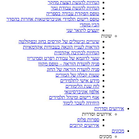
הנחיות להגשת הצעת מחקר
הנחיות להגשת עבודת גמר
טופס הפקדת עבודה בספריה
טופס רישום תלמידי אוניברסיטאות אחרות בהסדר
הבין מוסדי
יועצים לתואר שני
שונות
שינויים וביטולים של קורסים בחוג ובפקולטה
הוראות לעניין הונאה בעבודות אקדמאיות
הנחיות לכתיבה אקדמית
שער לדוגמא של עבודת רפרט וסמינריון
פניה לוועדת הוראה – טופס מקוון
פניה לוועדת הוראה של החוג
שעות קבלה של המורים
מידע אישי לתלמידים
לוח שנת הלימודים
אלפון אוניברסיטאי
אגף רישום ומינהל תלמידים
היחידה לשכר לימוד
אירועים וסדרות
אירועים וסדרות
ספרות פלוס
אירועים קרובים
מכונים
מכונים