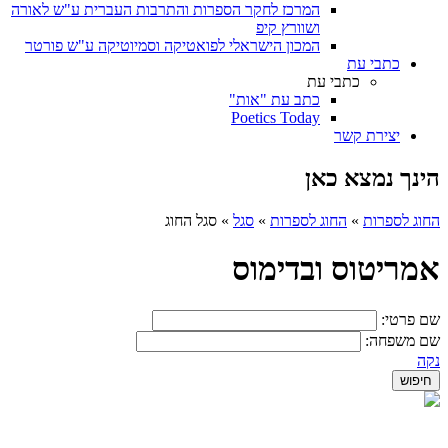
המרכז לחקר הספרות והתרבות העברית ע"ש לאורה
ושוורץ קיפ
המכון הישראלי לפואטיקה וסמיוטיקה ע"ש פורטר
כתבי עת
כתבי עת
כתב עת "אות"
Poetics Today
יצירת קשר
הינך נמצא כאן
החוג לספרות
»
החוג לספרות
»
סגל
»
סגל החוג
אמריטוס ובדימוס
שם פרטי:
שם משפחה:
נקה